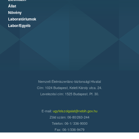
Állat
Növény
Laboratóriumok
Labor/Egyéb
Nemzeti Élelmiszerlánc-biztonsági Hivatal
Cím: 1024 Budapest, Keleti Károly utca. 24.
Levelezési cím: 1525 Budapest. Pf. 30.
E-mail:
ugyfelszolgalat@nebih.gov.hu
Zöld szám: 06-80/263-244
Telefon: 06-1/ 336-9000
Fax: 06-1/336-9479