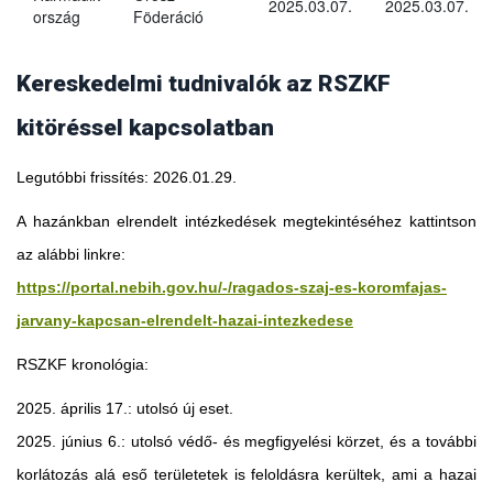
2025.03.07.
2025.03.07.
ország
Föderáció
Kereskedelmi tudnivalók az RSZKF
kitöréssel kapcsolatban
Legutóbbi frissítés: 2026.01.29.
A hazánkban elrendelt intézkedések megtekintéséhez kattintson
az alábbi linkre:
https://portal.nebih.gov.hu/-/ragados-szaj-es-koromfajas-
jarvany-kapcsan-elrendelt-hazai-intezkedese
RSZKF kronológia:
2025. április 17.: utolsó új eset.
2025. június 6.: utolsó védő- és megfigyelési körzet, és a további
Georgia
korlátozás alá eső területetek is feloldásra kerültek, ami a hazai