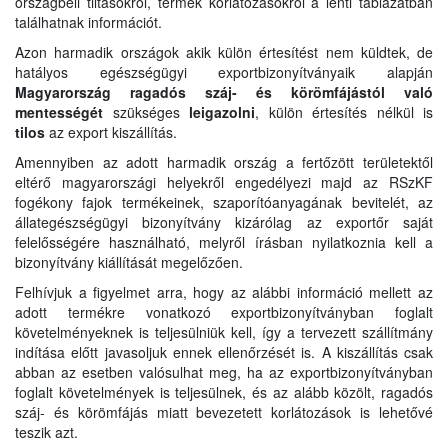
országbeli tiltásokról, termék korlátozásokról a lenti táblázatban
találhatnak információt.
Azon harmadik országok akik külön értesítést nem küldtek, de
hatályos egészségügyi exportbizonyítványaik alapján
Magyarország ragadós száj- és körömfájástól való
mentességét
szükséges
leigazolni
, külön értesítés nélkül is
tilos
az export kiszállítás.
Amennyiben az adott harmadik ország a fertőzött területektől
eltérő magyarországi helyekről engedélyezi majd az RSzKF
fogékony fajok termékeinek, szaporítóanyagának bevitelét, az
állategészségügyi bizonyítvány kizárólag az exportőr saját
felelősségére használható, melyről írásban nyilatkoznia kell a
bizonyítvány kiállítását megelőzően.
Felhívjuk a figyelmet arra, hogy az alábbi információ mellett az
adott termékre vonatkozó exportbizonyítványban foglalt
követelményeknek is teljesülniük kell, így a tervezett szállítmány
indítása előtt javasoljuk ennek ellenőrzését is. A kiszállítás csak
abban az esetben valósulhat meg, ha az exportbizonyítványban
foglalt követelmények is teljesülnek, és az alább közölt, ragadós
száj- és körömfájás miatt bevezetett korlátozások is lehetővé
teszik azt.