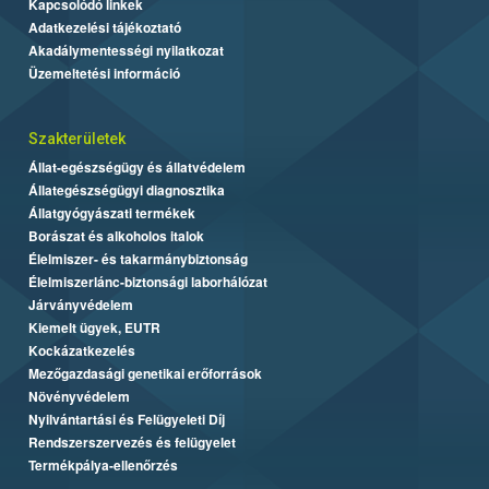
Kapcsolódó linkek
Adatkezelési tájékoztató
Akadálymentességi nyilatkozat
Üzemeltetési információ
Szakterületek
Állat-egészségügy és állatvédelem
Állategészségügyi diagnosztika
Állatgyógyászati termékek
Borászat és alkoholos italok
Élelmiszer- és takarmánybiztonság
Élelmiszerlánc-biztonsági laborhálózat
Járványvédelem
Kiemelt ügyek, EUTR
Kockázatkezelés
Mezőgazdasági genetikai erőforrások
Növényvédelem
Nyilvántartási és Felügyeleti Díj
Rendszerszervezés és felügyelet
Termékpálya-ellenőrzés