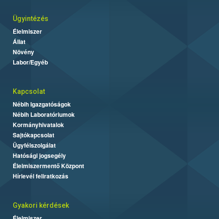
Ügyintézés
Élelmiszer
Állat
Növény
Labor/Egyéb
Kapcsolat
Nébih Igazgatóságok
Nébih Laboratóriumok
Kormányhivatalok
Sajtókapcsolat
Ügyfélszolgálat
Hatósági jogsegély
Élelmiszermentő Központ
Hírlevél feliratkozás
Gyakori kérdések
Élelmiszer