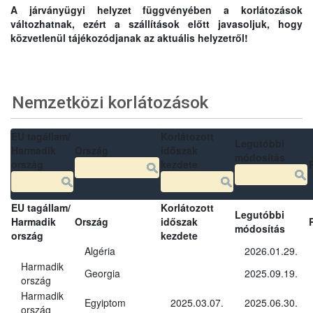
A járványügyi helyzet függvényében a korlátozások
változhatnak, ezért a szállítások előtt javasoljuk, hogy
közvetlenül tájékozódjanak az aktuális helyzetről!
Nemzetközi korlátozások
EU tagállam/
Korlátozott
Legutóbbi
Harmadik
Ország
időszak
módosítás
ország
kezdete
EU tagállam/
Korlátozott
Legutóbbi
Harmadik
Ország
időszak
módosítás
ország
kezdete
Algéria
2026.01.29.
Harmadik
Georgia
2025.09.19.
ország
Harmadik
Egyiptom
2025.03.07.
2025.06.30.
ország