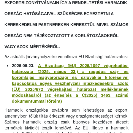
EXPORTBIZONYÍTVÁNYAIN ÍGY A RENDELTETÉSI HARMADIK
ORSZÁG HATÓSÁGAIVAL SZÜKSÉGES EGYEZTETNI A
KERESKEDELMI PARTNEREKEN KERESZTÜL MIVEL SZÁMOS
ORSZÁG NEM TÁJÉKOZTATOTT A KORLÁTOZÁSOKRÓL
VAGY AZOK MÉRTÉKÉRŐL.
Az aktuális járványhelyzetre vonatkozó EU Bizottsági határozatok:
2025.05.23.
A Bizottság (EU) 2025/1097 végrehajtási
határozata (2025. május 23.) a ragadós száj- és
körömfájás magyarországi és szlovákiai kitöréseivel
kapcsolatos egyes vészhelyzeti intézkedésekről szóló
(EU) 2025/672 végrehajtási határozat mellékletének
módosításáról (az értesítés a C(2025) 3463. számú
dokumentummal történt)
Harmadik országokba továbbra sem lehetséges az export,
amennyiben tőlük tiltás érkezett vagy országmentességet kérnek.
Számos harmadik ország csak bizonyos kezelésen átesett
termékek kivitelét teszik lehetővé. Az EU, illetve a harmadik