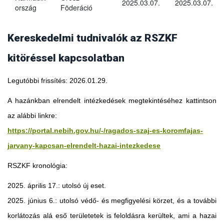
2025.03.07.
2025.03.07.
ország
Föderáció
Kereskedelmi tudnivalók az RSZKF
kitöréssel kapcsolatban
Legutóbbi frissítés: 2026.01.29.
A hazánkban elrendelt intézkedések megtekintéséhez kattintson
az alábbi linkre:
https://portal.nebih.gov.hu/-/ragados-szaj-es-koromfajas-
jarvany-kapcsan-elrendelt-hazai-intezkedese
RSZKF kronológia:
2025. április 17.: utolsó új eset.
2025. június 6.: utolsó védő- és megfigyelési körzet, és a további
Georgia
korlátozás alá eső területetek is feloldásra kerültek, ami a hazai