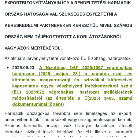
EXPORTBIZONYÍTVÁNYAIN ÍGY A RENDELTETÉSI HARMADIK
ORSZÁG HATÓSÁGAIVAL SZÜKSÉGES EGYEZTETNI A
KERESKEDELMI PARTNEREKEN KERESZTÜL MIVEL SZÁMOS
ORSZÁG NEM TÁJÉKOZTATOTT A KORLÁTOZÁSOKRÓL
VAGY AZOK MÉRTÉKÉRŐL.
Az aktuális járványhelyzetre vonatkozó EU Bizottsági határozatok:
2025.05.23.
A Bizottság (EU) 2025/1097 végrehajtási
határozata (2025. május 23.) a ragadós száj- és
körömfájás magyarországi és szlovákiai kitöréseivel
kapcsolatos egyes vészhelyzeti intézkedésekről szóló
(EU) 2025/672 végrehajtási határozat mellékletének
módosításáról (az értesítés a C(2025) 3463. számú
dokumentummal történt)
Harmadik országokba továbbra sem lehetséges az export,
amennyiben tőlük tiltás érkezett vagy országmentességet kérnek.
Számos harmadik ország csak bizonyos kezelésen átesett
termékek kivitelét teszik lehetővé. Az EU, illetve a harmadik