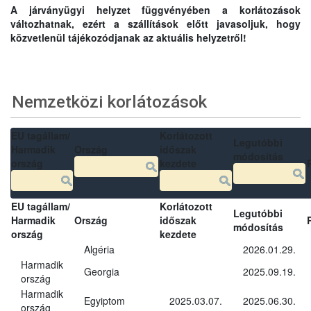
A járványügyi helyzet függvényében a korlátozások
változhatnak, ezért a szállítások előtt javasoljuk, hogy
közvetlenül tájékozódjanak az aktuális helyzetről!
Nemzetközi korlátozások
EU tagállam/
Korlátozott
Legutóbbi
Harmadik
Ország
időszak
módosítás
ország
kezdete
EU tagállam/
Korlátozott
Legutóbbi
Harmadik
Ország
időszak
módosítás
ország
kezdete
Algéria
2026.01.29.
Harmadik
Georgia
2025.09.19.
ország
Harmadik
Egyiptom
2025.03.07.
2025.06.30.
ország