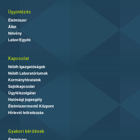
Ügyintézés
Élelmiszer
Állat
Növény
Labor/Egyéb
Kapcsolat
Nébih Igazgatóságok
Nébih Laboratóriumok
Kormányhivatalok
Sajtókapcsolat
Ügyfélszolgálat
Hatósági jogsegély
Élelmiszermentő Központ
Hírlevél feliratkozás
Gyakori kérdések
Élelmiszer