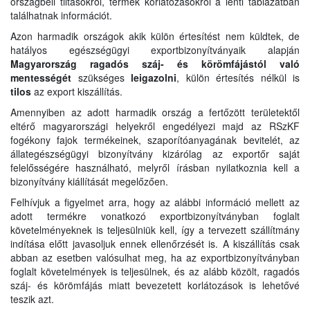
országbeli tiltásokról, termék korlátozásokról a lenti táblázatban
találhatnak információt.
Azon harmadik országok akik külön értesítést nem küldtek, de
hatályos egészségügyi exportbizonyítványaik alapján
Magyarország ragadós száj- és körömfájástól való
mentességét
szükséges
leigazolni
, külön értesítés nélkül is
tilos
az export kiszállítás.
Amennyiben az adott harmadik ország a fertőzött területektől
eltérő magyarországi helyekről engedélyezi majd az RSzKF
fogékony fajok termékeinek, szaporítóanyagának bevitelét, az
állategészségügyi bizonyítvány kizárólag az exportőr saját
felelősségére használható, melyről írásban nyilatkoznia kell a
bizonyítvány kiállítását megelőzően.
Felhívjuk a figyelmet arra, hogy az alábbi információ mellett az
adott termékre vonatkozó exportbizonyítványban foglalt
követelményeknek is teljesülniük kell, így a tervezett szállítmány
indítása előtt javasoljuk ennek ellenőrzését is. A kiszállítás csak
abban az esetben valósulhat meg, ha az exportbizonyítványban
foglalt követelmények is teljesülnek, és az alább közölt, ragadós
száj- és körömfájás miatt bevezetett korlátozások is lehetővé
teszik azt.