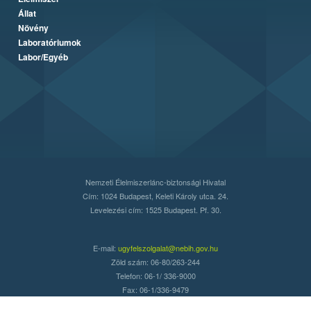
Állat
Növény
Laboratóriumok
Labor/Egyéb
Nemzeti Élelmiszerlánc-biztonsági Hivatal
Cím: 1024 Budapest, Keleti Károly utca. 24.
Levelezési cím: 1525 Budapest. Pf. 30.
E-mail:
ugyfelszolgalat@nebih.gov.hu
Zöld szám: 06-80/263-244
Telefon: 06-1/ 336-9000
Fax: 06-1/336-9479