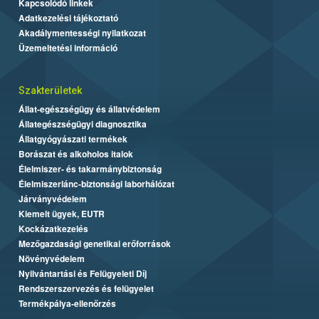
Kapcsolódó linkek
Adatkezelési tájékoztató
Akadálymentességi nyilatkozat
Üzemeltetési információ
Szakterületek
Állat-egészségügy és állatvédelem
Állategészségügyi diagnosztika
Állatgyógyászati termékek
Borászat és alkoholos italok
Élelmiszer- és takarmánybiztonság
Élelmiszerlánc-biztonsági laborhálózat
Járványvédelem
Kiemelt ügyek, EUTR
Kockázatkezelés
Mezőgazdasági genetikai erőforrások
Növényvédelem
Nyilvántartási és Felügyeleti Díj
Rendszerszervezés és felügyelet
Termékpálya-ellenőrzés