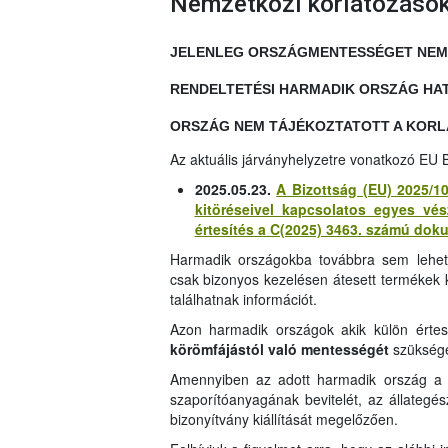
Nemzetközi korlátozáso
JELENLEG ORSZÁGMENTESSÉGET NEM L
RENDELTETÉSI HARMADIK ORSZÁG HA
ORSZÁG NEM TÁJÉKOZTATOTT A KOR
Az aktuális járványhelyzetre vonatkozó EU B
2025.05.23.
A Bizottság (EU) 2025/10
kitöréseivel kapcsolatos egyes vés
értesítés a C(2025) 3463. számú dok
Harmadik országokba továbbra sem lehets
csak bizonyos kezelésen átesett termékek kiv
találhatnak információt.
Azon harmadik országok akik külön értes
körömfájástól való mentességét
szükség
Amennyiben az adott harmadik ország a fe
szaporítóanyagának bevitelét, az állategés
bizonyítvány kiállítását megelőzően.