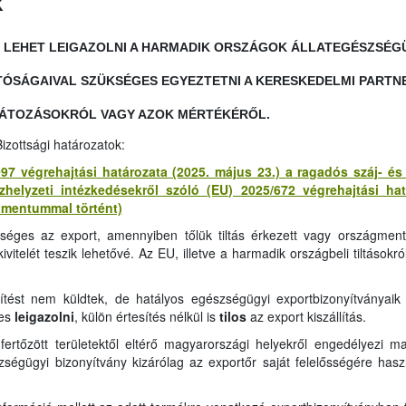
k
EHET LEIGAZOLNI A HARMADIK ORSZÁGOK ÁLLATEGÉSZSÉGÜG
TÓSÁGAIVAL SZÜKSÉGES EGYEZTETNI A KERESKEDELMI PARTN
LÁTOZÁSOKRÓL VAGY AZOK MÉRTÉKÉRŐL.
izottsági határozatok:
97 végrehajtási határozata (2025. május 23.) a ragadós száj- é
zhelyzeti intézkedésekről szóló (EU) 2025/672 végrehajtási ha
umentummal történt)
éges az export, amennyiben tőlük tiltás érkezett vagy országme
itelét teszik lehetővé. Az EU, illetve a harmadik országbeli tiltásokró
ítést nem küldtek, de hatályos egészségügyi exportbizonyítványaik
es
leigazolni
, külön értesítés nélkül is
tilos
az export kiszállítás.
rtőzött területektől eltérő magyarországi helyekről engedélyezi 
zségügyi bizonyítvány kizárólag az exportőr saját felelősségére haszn