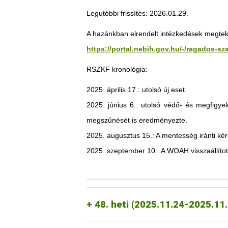
Jordánia
Legutóbbi frissítés: 2026.01.29.
Az ammani magyar nagykövetség tájékozta
az alábbiak vonatkozásában:
A hazánkban elrendelt intézkedések megtekin
https://portal.nebih.gov.hu/-/ragados-s
Élő, vágásra és tenyésztésre szánt 
RSZKF kronológia:
élő, vágásra és tenyésztésre szánt j
2025. április 17.: utolsó új eset.
Chile
2025. június 6.: utolsó védő- és megfigyel
A chilei állategészségügyi hatóság tájék
megszűnését is eredményezte.
vonatkozásában:
2025. augusztus 15.: A mentesség iránti k
Ukrajna
2025. november 25-én érkezett é
sertéshús,
dátummal.
2025. szeptember 10.: A WOAH visszaállítot
2025.10.27.
marhahús,
Szerbia
2025. november 26-án érkezett é
Mexikó
2025. október 23-án kelt értesít
- Feldolgozott kiegészítő kisállateledel
tej és tejtermékek,
48. heti (2025.11.24-2025.11
- táplálékkiegészítők, kiegészítők, adal
- nem szerelt vadásztrófeák
2025.10.20
friss nyers feldolgozott húskészítmén