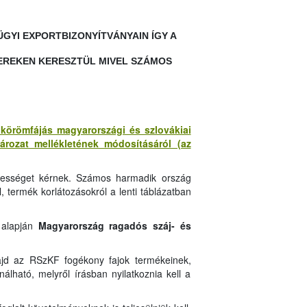
YI EXPORTBIZONYÍTVÁNYAIN ÍGY A
EREKEN KERESZTÜL MIVEL SZÁMOS
s körömfájás magyarországi és szlovákiai
tározat mellékletének módosításáról (az
ntességet kérnek. Számos harmadik ország
l, termék korlátozásokról a lenti táblázatban
 alapján
Magyarország ragadós száj- és
majd az RSzKF fogékony fajok termékeinek,
álható, melyről írásban nyilatkoznia kell a