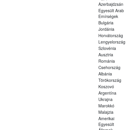
Azerbajdzsán
Egyesült Arab
Emírségek
Bulgária
Jordánia
Horvátország
Lengyelország
Szlovénia
Ausztria
Románia
Csehország
Albánia
Törökország
Koszovó
Argentína
Ukrajna
Marokkó
Malajzia
Amerikai
Egyesült
Államok