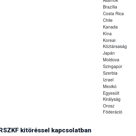
Brazília
Costa Rica
Chile
Kanada
Kína
Koreai
Köztársaság
Japán
Moldova
Szingapúr
Szerbia
Izrael
Mexikó
Egyesült
Királyság
Orosz
Föderáció
. augusztus 14-i levelében (hivatkozási szám: N 09/8825) értesítette,
aállította Magyarország száj- és körömfájásmentes státuszát, ezért az á
 RSZKF kitöréssel kapcsolatban
ozást feloldották.