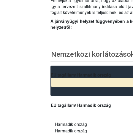
Felhívjuk a figyelmet arra, hogy az alábbi 
így a tervezett szállítmány indítása előtt 
foglalt követelmények is teljesülnek, és az a
A járványügyi helyzet függvényében a kor
helyzetről!
Nemzetközi korlátozáso
EU tagállam/ Harmadik ország
EU tagállam/ Harmadik ország
Harmadik ország
Harmadik ország