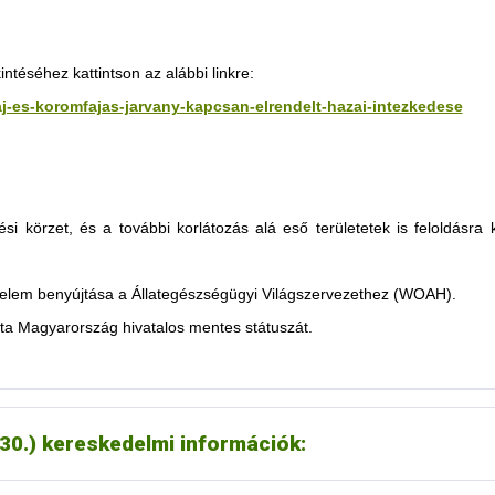
tása értelmében a jordán állategészségügyi hatóság feloldotta a 2025
téséhez kattintson az alábbi linkre:
zaj-es-koromfajas-jarvany-kapcsan-elrendelt-hazai-intezkedese
szarvasmarhák;
uhok.
ési körzet, és a további korlátozás alá eső területetek is feloldásra
oztatása értelmében feloldották a 2025 márciusában RSzKF miatt elrende
érelem benyújtása a Állategészségügyi Világszervezethez (WOAH).
rtesítés szerint az ukrán hatóság minden, az RSzKF miatt elrendelt ko
ta Magyarország hivatalos mentes státuszát.
rtesítés szerint a szerb hatóság feloldott minden, RSzKF miatt hozott 
és szerint feloldotta RSzKF vonatkozásában az alábbi termékekre vonatk
.30.) kereskedelmi információk:
ékanyagok, aromák
yek,