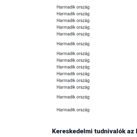
Harmadik ország
Harmadik ország
Harmadik ország
Harmadik ország
Harmadik ország
Harmadik ország
Harmadik ország
Harmadik ország
Harmadik ország
Harmadik ország
Harmadik ország
Harmadik ország
Harmadik ország
Harmadik ország
Georgia
A grúz Nemzeti Élelmiszerügynökség 2025
(WOAH)
2025. szeptember 10-én
vissz
Kereskedelmi tudnivalók az
árukra vonatkozó összes vonatkozó korlát