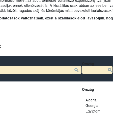
információ mellett az adott termékre vonatkozó exportbizonyítványban fo
javasoljuk ennek ellenőrzését is. A kiszállítás csak abban az esetben
lább közölt, ragadós száj- és körömfájás miatt bevezetett korlátozások i
látozások változhatnak, ezért a szállítások előtt javasoljuk, ho
k
Ország
Ország
Algéria
Georgia
Egyiptom