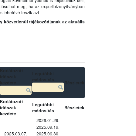
glalt követelményeknek is teljesülniük kell,
 valósulhat meg, ha az exportbizonyítványban
s lehetővé teszik azt.
gy közvetlenül tájékozódjanak az aktuális
Korlátozott
Legutóbbi
időszak
módosítás
kezdete
Részletek
Korlátozott
Legutóbbi
időszak
Részletek
módosítás
kezdete
2026.01.29.
2025.09.19.
2025.03.07.
2025.06.30.