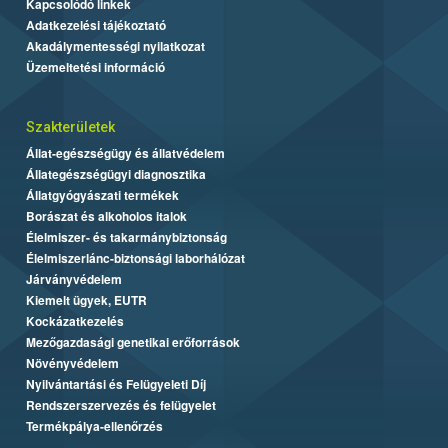
Kapcsolódó linkek
Adatkezelési tájékoztató
Akadálymentességi nyilatkozat
Üzemeltetési információ
Szakterületek
Állat-egészségügy és állatvédelem
Állategészségügyi diagnosztika
Állatgyógyászati termékek
Borászat és alkoholos italok
Élelmiszer- és takarmánybiztonság
Élelmiszerlánc-biztonsági laborhálózat
Járványvédelem
Kiemelt ügyek, EUTR
Kockázatkezelés
Mezőgazdasági genetikai erőforrások
Növényvédelem
Nyilvántartási és Felügyeleti Díj
Rendszerszervezés és felügyelet
Termékpálya-ellenőrzés