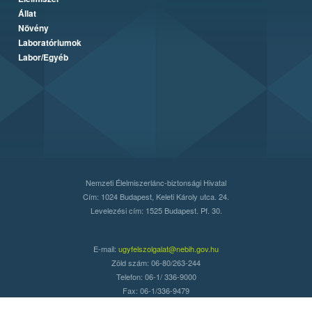
Állat
Növény
Laboratóriumok
Labor/Egyéb
Nemzeti Élelmiszerlánc-biztonsági Hivatal
Cím: 1024 Budapest, Keleti Károly utca. 24.
Levelezési cím: 1525 Budapest. Pf. 30.
E-mail:
ugyfelszolgalat@nebih.gov.hu
Zöld szám: 06-80/263-244
Telefon: 06-1/ 336-9000
Fax: 06-1/336-9479