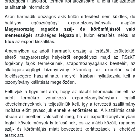
országbeli tiltásokról, termék korlátozásokról a lenti táblázatban
találhatnak információt.
Azon harmadik országok akik külön értesítést nem küldtek, de
hatályos egészségügyi exportbizonyítványaik alapján
Magyarország ragadós száj- és körömfájástól való
mentességét
szükséges
leigazolni
, külön értesítés nélkül is
tilos
az export kiszállítás.
Amennyiben az adott harmadik ország a fertőzött területektől
eltérő magyarországi helyekről engedélyezi majd az RSzKF
fogékony fajok termékeinek, szaporítóanyagának bevitelét, az
állategészségügyi bizonyítvány kizárólag az exportőr saját
felelősségére használható, melyről írásban nyilatkoznia kell a
bizonyítvány kiállítását megelőzően.
Felhívjuk a figyelmet arra, hogy az alábbi információ mellett az
adott termékre vonatkozó exportbizonyítványban foglalt
követelményeknek is teljesülniük kell, így a tervezett szállítmány
indítása előtt javasoljuk ennek ellenőrzését is. A kiszállítás csak
abban az esetben valósulhat meg, ha az exportbizonyítványban
foglalt követelmények is teljesülnek, és az alább közölt, ragadós
száj- és körömfájás miatt bevezetett korlátozások is lehetővé
teszik azt.