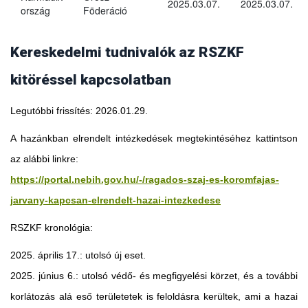
2025.03.07.
2025.03.07.
ország
Föderáció
Kereskedelmi tudnivalók az RSZKF
kitöréssel kapcsolatban
Legutóbbi frissítés: 2026.01.29.
A hazánkban elrendelt intézkedések megtekintéséhez kattintson
az alábbi linkre:
https://portal.nebih.gov.hu/-/ragados-szaj-es-koromfajas-
jarvany-kapcsan-elrendelt-hazai-intezkedese
RSZKF kronológia:
2025. április 17.: utolsó új eset.
2025. június 6.: utolsó védő- és megfigyelési körzet, és a további
Georgia
korlátozás alá eső területetek is feloldásra kerültek, ami a hazai