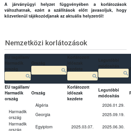
A járványügyi helyzet függvényében a korlátozások
változhatnak, ezért a szállítások előtt javasoljuk, hogy
közvetlenül tájékozódjanak az aktuális helyzetről!
Nemzetközi korlátozások
EU tagállam/
Korlátozott
Legutóbbi
Harmadik
Ország
időszak
módosítás
ország
kezdete
EU tagállam/
Korlátozott
Legutóbbi
Harmadik
Ország
időszak
módosítás
ország
kezdete
Algéria
2026.01.29.
Harmadik
Georgia
2025.09.19.
ország
Harmadik
Egyiptom
2025.03.07.
2025.06.30.
ország