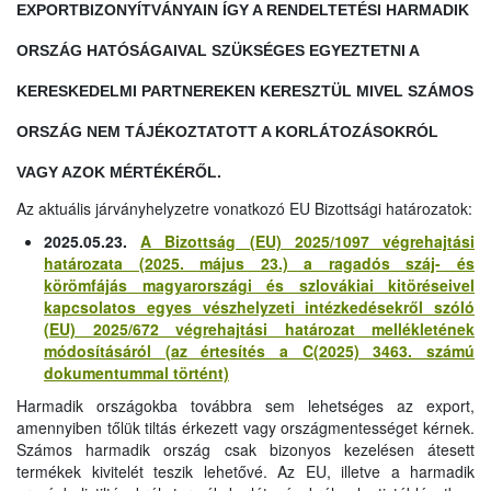
EXPORTBIZONYÍTVÁNYAIN ÍGY A RENDELTETÉSI HARMADIK
ORSZÁG HATÓSÁGAIVAL SZÜKSÉGES EGYEZTETNI A
KERESKEDELMI PARTNEREKEN KERESZTÜL MIVEL SZÁMOS
ORSZÁG NEM TÁJÉKOZTATOTT A KORLÁTOZÁSOKRÓL
VAGY AZOK MÉRTÉKÉRŐL.
Az aktuális járványhelyzetre vonatkozó EU Bizottsági határozatok:
2025.05.23.
A Bizottság (EU) 2025/1097 végrehajtási
határozata (2025. május 23.) a ragadós száj- és
körömfájás magyarországi és szlovákiai kitöréseivel
kapcsolatos egyes vészhelyzeti intézkedésekről szóló
(EU) 2025/672 végrehajtási határozat mellékletének
módosításáról (az értesítés a C(2025) 3463. számú
dokumentummal történt)
Harmadik országokba továbbra sem lehetséges az export,
amennyiben tőlük tiltás érkezett vagy országmentességet kérnek.
Számos harmadik ország csak bizonyos kezelésen átesett
termékek kivitelét teszik lehetővé. Az EU, illetve a harmadik