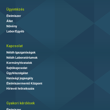
Ügyintézés
Élelmiszer
Állat
Növény
Labor/Egyéb
Kapcsolat
Nébih Igazgatóságok
Nébih Laboratóriumok
Kormányhivatalok
Sajtókapcsolat
Ügyfélszolgálat
Hatósági jogsegély
Élelmiszermentő Központ
Hírlevél feliratkozás
Gyakori kérdések
Élelmiszer