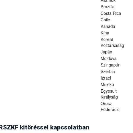
Brazília
Costa Rica
Chile
Kanada
Kína
Koreai
Köztársaság
Japán
Moldova
Szingapúr
Szerbia
Izrael
Mexikó
Egyesült
Királyság
Orosz
Föderáció
. augusztus 14-i levelében (hivatkozási szám: N 09/8825) értesítette,
aállította Magyarország száj- és körömfájásmentes státuszát, ezért az á
 RSZKF kitöréssel kapcsolatban
ozást feloldották.