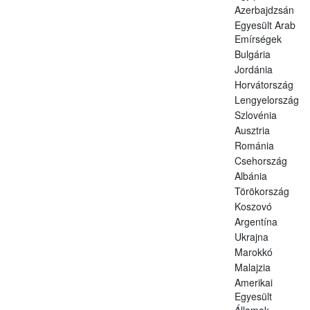
Azerbajdzsán
Egyesült Arab
Emírségek
Bulgária
Jordánia
Horvátország
Lengyelország
Szlovénia
Ausztria
Románia
Csehország
Albánia
Törökország
Koszovó
Argentína
Ukrajna
Marokkó
Malajzia
Amerikai
Egyesült
Államok