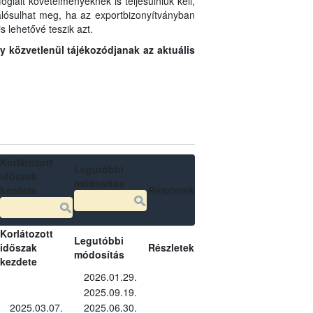
glalt követelményeknek is teljesülniük kell,
 valósulhat meg, ha az exportbizonyítványban
s lehetővé teszik azt.
gy közvetlenül tájékozódjanak az aktuális
Korlátozott
Legutóbbi
időszak
módosítás
kezdete
Részletek
Korlátozott
Legutóbbi
időszak
Részletek
módosítás
kezdete
2026.01.29.
2025.09.19.
2025.03.07.
2025.06.30.