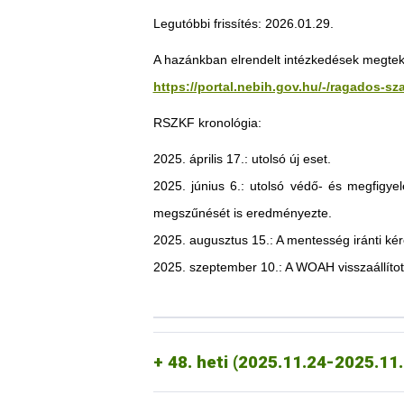
Jordánia
Legutóbbi frissítés: 2026.01.29.
Az ammani magyar nagykövetség tájékozta
az alábbiak vonatkozásában:
A hazánkban elrendelt intézkedések megtekin
https://portal.nebih.gov.hu/-/ragados-s
Élő, vágásra és tenyésztésre szánt 
RSZKF kronológia:
élő, vágásra és tenyésztésre szánt j
2025. április 17.: utolsó új eset.
Chile
2025. június 6.: utolsó védő- és megfigyel
A chilei állategészségügyi hatóság tájék
megszűnését is eredményezte.
vonatkozásában:
2025. augusztus 15.: A mentesség iránti k
Ukrajna
2025. november 25-én érkezett é
sertéshús,
dátummal.
2025. szeptember 10.: A WOAH visszaállítot
2025.10.27.
marhahús,
Szerbia
2025. november 26-án érkezett é
Mexikó
2025. október 23-án kelt értesít
- Feldolgozott kiegészítő kisállateledel
tej és tejtermékek,
48. heti (2025.11.24-2025.11
- táplálékkiegészítők, kiegészítők, adal
- nem szerelt vadásztrófeák
2025.10.20
friss nyers feldolgozott húskészítmén