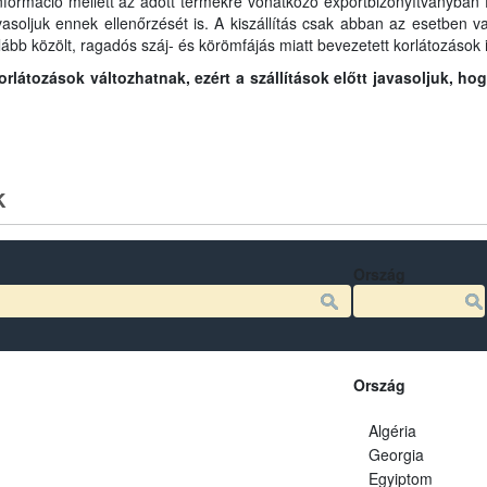
információ mellett az adott termékre vonatkozó exportbizonyítványban fo
javasoljuk ennek ellenőrzését is. A kiszállítás csak abban az esetben
lább közölt, ragadós száj- és körömfájás miatt bevezetett korlátozások i
látozások változhatnak, ezért a szállítások előtt javasoljuk, ho
k
Ország
Ország
Algéria
Georgia
Egyiptom