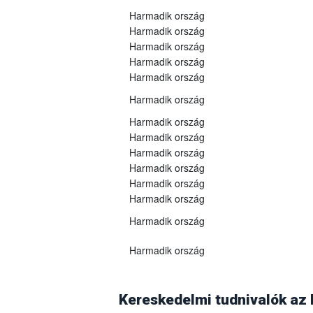
Harmadik ország
Harmadik ország
Harmadik ország
Harmadik ország
Harmadik ország
Harmadik ország
Harmadik ország
Harmadik ország
Harmadik ország
Harmadik ország
Harmadik ország
Harmadik ország
Harmadik ország
Harmadik ország
Georgia
A grúz Nemzeti Élelmiszerügynökség 2025
(WOAH)
2025. szeptember 10-én
vissz
Kereskedelmi tudnivalók az
árukra vonatkozó összes vonatkozó korlát