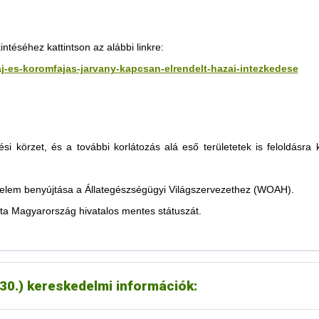
tása értelmében a jordán állategészségügyi hatóság feloldotta a 2025
téséhez kattintson az alábbi linkre:
zaj-es-koromfajas-jarvany-kapcsan-elrendelt-hazai-intezkedese
szarvasmarhák;
uhok.
ési körzet, és a további korlátozás alá eső területetek is feloldásra
oztatása értelmében feloldották a 2025 márciusában RSzKF miatt elrende
érelem benyújtása a Állategészségügyi Világszervezethez (WOAH).
rtesítés szerint az ukrán hatóság minden, az RSzKF miatt elrendelt ko
ta Magyarország hivatalos mentes státuszát.
rtesítés szerint a szerb hatóság feloldott minden, RSzKF miatt hozott 
és szerint feloldotta RSzKF vonatkozásában az alábbi termékekre vonatk
.30.) kereskedelmi információk:
ékanyagok, aromák
yek,