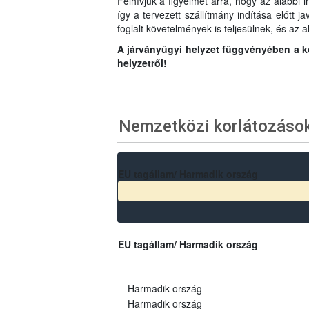
Felhívjuk a figyelmet arra, hogy az alábbi 
így a tervezett szállítmány indítása előtt 
foglalt követelmények is teljesülnek, és az a
A járványügyi helyzet függvényében a kor
helyzetről!
Nemzetközi korlátozáso
EU tagállam/ Harmadik ország
EU tagállam/ Harmadik ország
Harmadik ország
Harmadik ország