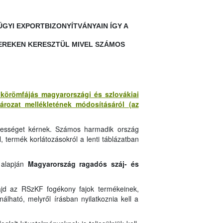
YI EXPORTBIZONYÍTVÁNYAIN ÍGY A
EREKEN KERESZTÜL MIVEL SZÁMOS
s körömfájás magyarországi és szlovákiai
tározat mellékletének módosításáról (az
ntességet kérnek. Számos harmadik ország
l, termék korlátozásokról a lenti táblázatban
 alapján
Magyarország ragadós száj- és
majd az RSzKF fogékony fajok termékeinek,
álható, melyről írásban nyilatkoznia kell a