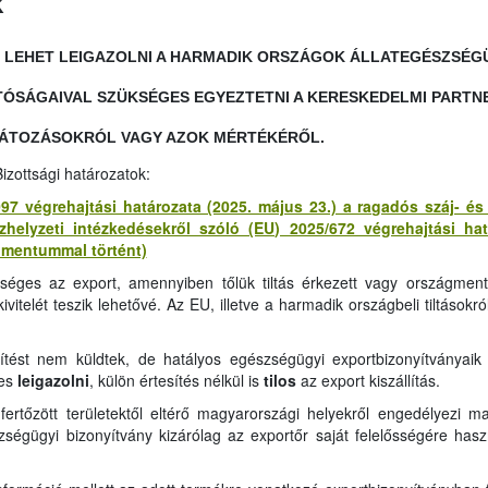
k
EHET LEIGAZOLNI A HARMADIK ORSZÁGOK ÁLLATEGÉSZSÉGÜG
TÓSÁGAIVAL SZÜKSÉGES EGYEZTETNI A KERESKEDELMI PARTN
LÁTOZÁSOKRÓL VAGY AZOK MÉRTÉKÉRŐL.
izottsági határozatok:
97 végrehajtási határozata (2025. május 23.) a ragadós száj- é
zhelyzeti intézkedésekről szóló (EU) 2025/672 végrehajtási ha
umentummal történt)
éges az export, amennyiben tőlük tiltás érkezett vagy országme
itelét teszik lehetővé. Az EU, illetve a harmadik országbeli tiltásokró
ítést nem küldtek, de hatályos egészségügyi exportbizonyítványaik
es
leigazolni
, külön értesítés nélkül is
tilos
az export kiszállítás.
rtőzött területektől eltérő magyarországi helyekről engedélyezi 
zségügyi bizonyítvány kizárólag az exportőr saját felelősségére haszn