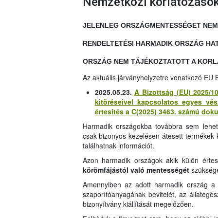
Nemzetközi korlátozáso
JELENLEG ORSZÁGMENTESSÉGET NEM L
RENDELTETÉSI HARMADIK ORSZÁG HA
ORSZÁG NEM TÁJÉKOZTATOTT A KOR
Az aktuális járványhelyzetre vonatkozó EU B
2025.05.23.
A Bizottság (EU) 2025/10
kitöréseivel kapcsolatos egyes vés
értesítés a C(2025) 3463. számú dok
Harmadik országokba továbbra sem lehets
csak bizonyos kezelésen átesett termékek kiv
találhatnak információt.
Azon harmadik országok akik külön értes
körömfájástól való mentességét
szükség
Amennyiben az adott harmadik ország a fe
szaporítóanyagának bevitelét, az állategés
bizonyítvány kiállítását megelőzően.