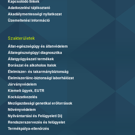
Kapcsolódó linkek
Adatkezelési tájékoztató
Akadálymentességi nyilatkozat
Üzemeltetési információ
Szakterületek
Állat-egészségügy és állatvédelem
Állategészségügyi diagnosztika
Állatgyógyászati termékek
Borászat és alkoholos italok
Élelmiszer- és takarmánybiztonság
Élelmiszerlánc-biztonsági laborhálózat
Járványvédelem
Kiemelt ügyek, EUTR
Kockázatkezelés
Mezőgazdasági genetikai erőforrások
Növényvédelem
Nyilvántartási és Felügyeleti Díj
Rendszerszervezés és felügyelet
Termékpálya-ellenőrzés