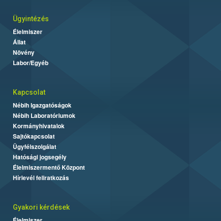
Ügyintézés
Élelmiszer
Állat
Növény
Labor/Egyéb
Kapcsolat
Nébih Igazgatóságok
Nébih Laboratóriumok
Kormányhivatalok
Sajtókapcsolat
Ügyfélszolgálat
Hatósági jogsegély
Élelmiszermentő Központ
Hírlevél feliratkozás
Gyakori kérdések
Élelmiszer