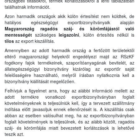
országbeli tiltásokról, termék korlátozásokról a lenti táblázatban
találhatnak információt.
Azon harmadik országok akik külön értesítést nem küldtek, de
hatályos egészségügyi exportbizonyítványaik alapján
Magyarország ragadós száj- és körömfájástól való
mentességét
szükséges
leigazolni
, külön értesítés nélkül is
tilos
az export kiszállítás.
Amennyiben az adott harmadik ország a fertőzött területektől
eltérő magyarországi helyekről engedélyezi majd az RSzKF
fogékony fajok termékeinek, szaporítóanyagának bevitelét, az
állategészségügyi bizonyítvány kizárólag az exportőr saját
felelősségére használható, melyről írásban nyilatkoznia kell a
bizonyítvány kiállítását megelőzően.
Felhívjuk a figyelmet arra, hogy az alábbi információ mellett az
adott termékre vonatkozó exportbizonyítványban foglalt
követelményeknek is teljesülniük kell, így a tervezett szállítmány
indítása előtt javasoljuk ennek ellenőrzését is. A kiszállítás csak
abban az esetben valósulhat meg, ha az exportbizonyítványban
foglalt követelmények is teljesülnek, és az alább közölt, ragadós
száj- és körömfájás miatt bevezetett korlátozások is lehetővé
teszik azt.