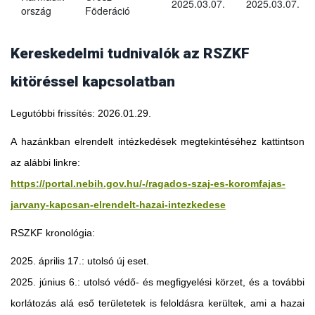
2025.03.07.
2025.03.07.
ország
Föderáció
Kereskedelmi tudnivalók az RSZKF
kitöréssel kapcsolatban
Legutóbbi frissítés: 2026.01.29.
A hazánkban elrendelt intézkedések megtekintéséhez kattintson
az alábbi linkre:
https://portal.nebih.gov.hu/-/ragados-szaj-es-koromfajas-
jarvany-kapcsan-elrendelt-hazai-intezkedese
RSZKF kronológia:
2025. április 17.: utolsó új eset.
2025. június 6.: utolsó védő- és megfigyelési körzet, és a további
Georgia
korlátozás alá eső területetek is feloldásra kerültek, ami a hazai