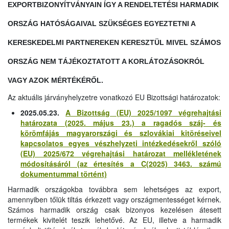
EXPORTBIZONYÍTVÁNYAIN ÍGY A RENDELTETÉSI HARMADIK
ORSZÁG HATÓSÁGAIVAL SZÜKSÉGES EGYEZTETNI A
KERESKEDELMI PARTNEREKEN KERESZTÜL MIVEL SZÁMOS
ORSZÁG NEM TÁJÉKOZTATOTT A KORLÁTOZÁSOKRÓL
VAGY AZOK MÉRTÉKÉRŐL.
Az aktuális járványhelyzetre vonatkozó EU Bizottsági határozatok:
2025.05.23.
A Bizottság (EU) 2025/1097 végrehajtási
határozata (2025. május 23.) a ragadós száj- és
körömfájás magyarországi és szlovákiai kitöréseivel
kapcsolatos egyes vészhelyzeti intézkedésekről szóló
(EU) 2025/672 végrehajtási határozat mellékletének
módosításáról (az értesítés a C(2025) 3463. számú
dokumentummal történt)
Harmadik országokba továbbra sem lehetséges az export,
amennyiben tőlük tiltás érkezett vagy országmentességet kérnek.
Számos harmadik ország csak bizonyos kezelésen átesett
termékek kivitelét teszik lehetővé. Az EU, illetve a harmadik