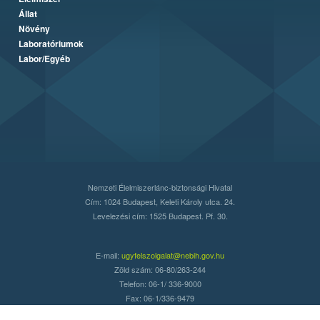
Állat
Növény
Laboratóriumok
Labor/Egyéb
Nemzeti Élelmiszerlánc-biztonsági Hivatal
Cím: 1024 Budapest, Keleti Károly utca. 24.
Levelezési cím: 1525 Budapest. Pf. 30.
E-mail:
ugyfelszolgalat@nebih.gov.hu
Zöld szám: 06-80/263-244
Telefon: 06-1/ 336-9000
Fax: 06-1/336-9479