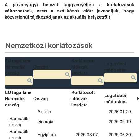
A járványügyi helyzet függvényében a korlátozások
változhatnak, ezért a szállítások előtt javasoljuk, hogy
közvetlenül tájékozódjanak az aktuális helyzetről!
Nemzetközi korlátozások
EU tagállam/
Korlátozott
Legutóbbi
Harmadik
Ország
időszak
módosítás
ország
kezdete
EU tagállam/
Korlátozott
Legutóbbi
Harmadik
Ország
időszak
módosítás
ország
kezdete
Algéria
2026.01.29.
Harmadik
Georgia
2025.09.19.
ország
Harmadik
Egyiptom
2025.03.07.
2025.06.30.
ország