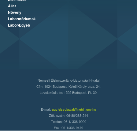
Állat
Növény
Laboratóriumok
Labor/Egyéb
Nemzeti Élelmiszerlánc-biztonsági Hivatal
Cím: 1024 Budapest, Keleti Károly utca. 24.
Levelezési cím: 1525 Budapest. Pf. 30.
E-mail:
ugyfelszolgalat@nebih.gov.hu
Zöld szám: 06-80/263-244
Telefon: 06-1/ 336-9000
Fax: 06-1/336-9479