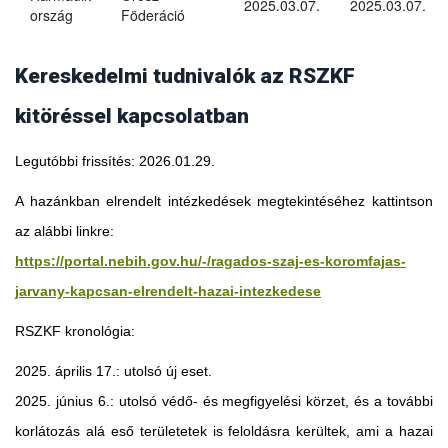
2025.03.07.
2025.03.07.
ország
Föderáció
Kereskedelmi tudnivalók az RSZKF
kitöréssel kapcsolatban
Legutóbbi frissítés: 2026.01.29.
A hazánkban elrendelt intézkedések megtekintéséhez kattintson
az alábbi linkre:
https://portal.nebih.gov.hu/-/ragados-szaj-es-koromfajas-
jarvany-kapcsan-elrendelt-hazai-intezkedese
RSZKF kronológia:
2025. április 17.: utolsó új eset.
2025. június 6.: utolsó védő- és megfigyelési körzet, és a további
Georgia
korlátozás alá eső területetek is feloldásra kerültek, ami a hazai