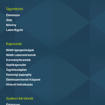
Ügyintézés
Élelmiszer
Állat
Növény
Labor/Egyéb
Kapcsolat
Nébih Igazgatóságok
Nébih Laboratóriumok
Kormányhivatalok
Sajtókapcsolat
Ügyfélszolgálat
Hatósági jogsegély
Élelmiszermentő Központ
Hírlevél feliratkozás
Gyakori kérdések
Élelmiszer