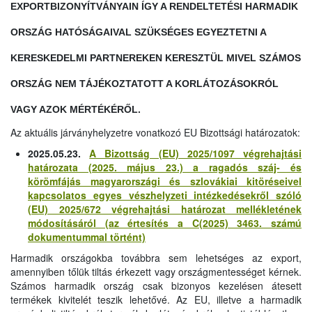
EXPORTBIZONYÍTVÁNYAIN ÍGY A RENDELTETÉSI HARMADIK
ORSZÁG HATÓSÁGAIVAL SZÜKSÉGES EGYEZTETNI A
KERESKEDELMI PARTNEREKEN KERESZTÜL MIVEL SZÁMOS
ORSZÁG NEM TÁJÉKOZTATOTT A KORLÁTOZÁSOKRÓL
VAGY AZOK MÉRTÉKÉRŐL.
Az aktuális járványhelyzetre vonatkozó EU Bizottsági határozatok:
2025.05.23.
A Bizottság (EU) 2025/1097 végrehajtási
határozata (2025. május 23.) a ragadós száj- és
körömfájás magyarországi és szlovákiai kitöréseivel
kapcsolatos egyes vészhelyzeti intézkedésekről szóló
(EU) 2025/672 végrehajtási határozat mellékletének
módosításáról (az értesítés a C(2025) 3463. számú
dokumentummal történt)
Harmadik országokba továbbra sem lehetséges az export,
amennyiben tőlük tiltás érkezett vagy országmentességet kérnek.
Számos harmadik ország csak bizonyos kezelésen átesett
termékek kivitelét teszik lehetővé. Az EU, illetve a harmadik