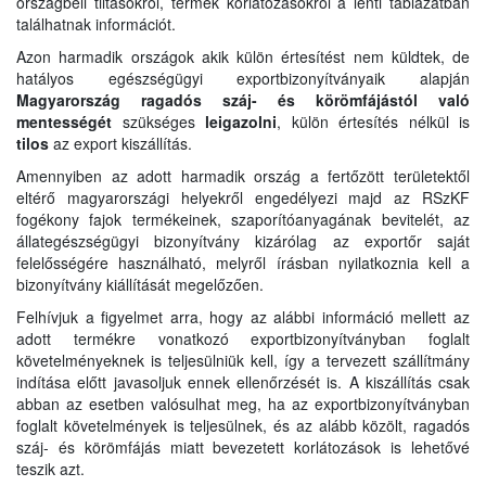
országbeli tiltásokról, termék korlátozásokról a lenti táblázatban
találhatnak információt.
Azon harmadik országok akik külön értesítést nem küldtek, de
hatályos egészségügyi exportbizonyítványaik alapján
Magyarország ragadós száj- és körömfájástól való
mentességét
szükséges
leigazolni
, külön értesítés nélkül is
tilos
az export kiszállítás.
Amennyiben az adott harmadik ország a fertőzött területektől
eltérő magyarországi helyekről engedélyezi majd az RSzKF
fogékony fajok termékeinek, szaporítóanyagának bevitelét, az
állategészségügyi bizonyítvány kizárólag az exportőr saját
felelősségére használható, melyről írásban nyilatkoznia kell a
bizonyítvány kiállítását megelőzően.
Felhívjuk a figyelmet arra, hogy az alábbi információ mellett az
adott termékre vonatkozó exportbizonyítványban foglalt
követelményeknek is teljesülniük kell, így a tervezett szállítmány
indítása előtt javasoljuk ennek ellenőrzését is. A kiszállítás csak
abban az esetben valósulhat meg, ha az exportbizonyítványban
foglalt követelmények is teljesülnek, és az alább közölt, ragadós
száj- és körömfájás miatt bevezetett korlátozások is lehetővé
teszik azt.