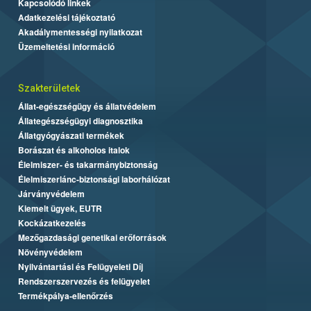
Kapcsolódó linkek
Adatkezelési tájékoztató
Akadálymentességi nyilatkozat
Üzemeltetési információ
Szakterületek
Állat-egészségügy és állatvédelem
Állategészségügyi diagnosztika
Állatgyógyászati termékek
Borászat és alkoholos italok
Élelmiszer- és takarmánybiztonság
Élelmiszerlánc-biztonsági laborhálózat
Járványvédelem
Kiemelt ügyek, EUTR
Kockázatkezelés
Mezőgazdasági genetikai erőforrások
Növényvédelem
Nyilvántartási és Felügyeleti Díj
Rendszerszervezés és felügyelet
Termékpálya-ellenőrzés