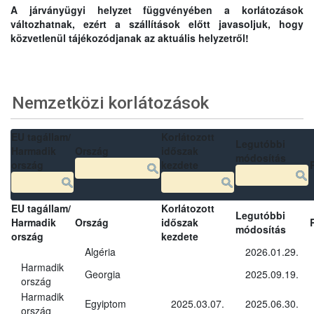
A járványügyi helyzet függvényében a korlátozások
változhatnak, ezért a szállítások előtt javasoljuk, hogy
közvetlenül tájékozódjanak az aktuális helyzetről!
Nemzetközi korlátozások
EU tagállam/
Korlátozott
Legutóbbi
Harmadik
Ország
időszak
módosítás
ország
kezdete
EU tagállam/
Korlátozott
Legutóbbi
Harmadik
Ország
időszak
módosítás
ország
kezdete
Algéria
2026.01.29.
Harmadik
Georgia
2025.09.19.
ország
Harmadik
Egyiptom
2025.03.07.
2025.06.30.
ország