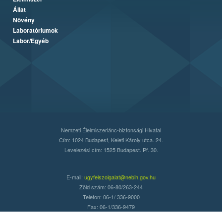
Állat
Növény
Laboratóriumok
Labor/Egyéb
Nemzeti Élelmiszerlánc-biztonsági Hivatal
Cím: 1024 Budapest, Keleti Károly utca. 24.
Levelezési cím: 1525 Budapest. Pf. 30.
E-mail:
ugyfelszolgalat@nebih.gov.hu
Zöld szám: 06-80/263-244
Telefon: 06-1/ 336-9000
Fax: 06-1/336-9479