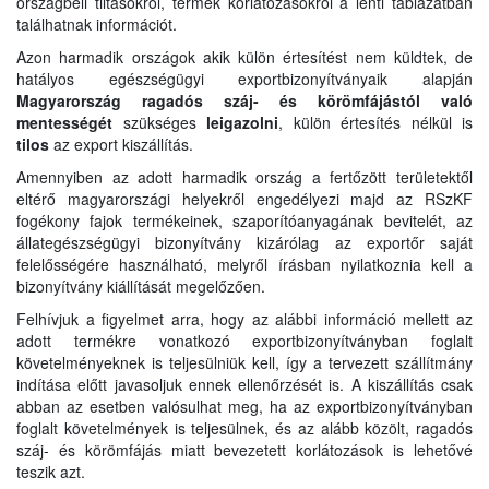
országbeli tiltásokról, termék korlátozásokról a lenti táblázatban
találhatnak információt.
Azon harmadik országok akik külön értesítést nem küldtek, de
hatályos egészségügyi exportbizonyítványaik alapján
Magyarország ragadós száj- és körömfájástól való
mentességét
szükséges
leigazolni
, külön értesítés nélkül is
tilos
az export kiszállítás.
Amennyiben az adott harmadik ország a fertőzött területektől
eltérő magyarországi helyekről engedélyezi majd az RSzKF
fogékony fajok termékeinek, szaporítóanyagának bevitelét, az
állategészségügyi bizonyítvány kizárólag az exportőr saját
felelősségére használható, melyről írásban nyilatkoznia kell a
bizonyítvány kiállítását megelőzően.
Felhívjuk a figyelmet arra, hogy az alábbi információ mellett az
adott termékre vonatkozó exportbizonyítványban foglalt
követelményeknek is teljesülniük kell, így a tervezett szállítmány
indítása előtt javasoljuk ennek ellenőrzését is. A kiszállítás csak
abban az esetben valósulhat meg, ha az exportbizonyítványban
foglalt követelmények is teljesülnek, és az alább közölt, ragadós
száj- és körömfájás miatt bevezetett korlátozások is lehetővé
teszik azt.