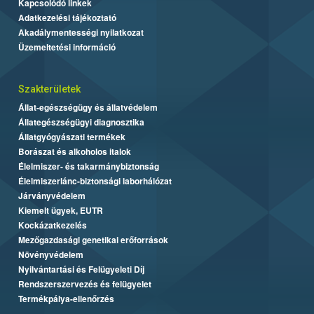
Kapcsolódó linkek
Adatkezelési tájékoztató
Akadálymentességi nyilatkozat
Üzemeltetési információ
Szakterületek
Állat-egészségügy és állatvédelem
Állategészségügyi diagnosztika
Állatgyógyászati termékek
Borászat és alkoholos italok
Élelmiszer- és takarmánybiztonság
Élelmiszerlánc-biztonsági laborhálózat
Járványvédelem
Kiemelt ügyek, EUTR
Kockázatkezelés
Mezőgazdasági genetikai erőforrások
Növényvédelem
Nyilvántartási és Felügyeleti Díj
Rendszerszervezés és felügyelet
Termékpálya-ellenőrzés