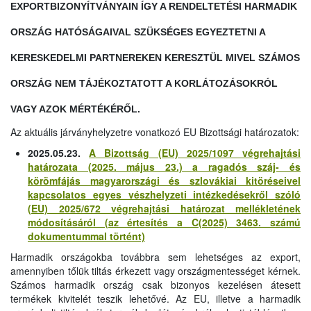
EXPORTBIZONYÍTVÁNYAIN ÍGY A RENDELTETÉSI HARMADIK
ORSZÁG HATÓSÁGAIVAL SZÜKSÉGES EGYEZTETNI A
KERESKEDELMI PARTNEREKEN KERESZTÜL MIVEL SZÁMOS
ORSZÁG NEM TÁJÉKOZTATOTT A KORLÁTOZÁSOKRÓL
VAGY AZOK MÉRTÉKÉRŐL.
Az aktuális járványhelyzetre vonatkozó EU Bizottsági határozatok:
2025.05.23.
A Bizottság (EU) 2025/1097 végrehajtási
határozata (2025. május 23.) a ragadós száj- és
körömfájás magyarországi és szlovákiai kitöréseivel
kapcsolatos egyes vészhelyzeti intézkedésekről szóló
(EU) 2025/672 végrehajtási határozat mellékletének
módosításáról (az értesítés a C(2025) 3463. számú
dokumentummal történt)
Harmadik országokba továbbra sem lehetséges az export,
amennyiben tőlük tiltás érkezett vagy országmentességet kérnek.
Számos harmadik ország csak bizonyos kezelésen átesett
termékek kivitelét teszik lehetővé. Az EU, illetve a harmadik