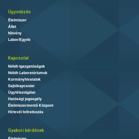
Ügyintézés
Élelmiszer
Állat
Növény
Labor/Egyéb
Kapcsolat
Nébih Igazgatóságok
Nébih Laboratóriumok
Kormányhivatalok
Sajtókapcsolat
Ügyfélszolgálat
Hatósági jogsegély
Élelmiszermentő Központ
Hírlevél feliratkozás
Gyakori kérdések
Élelmiszer