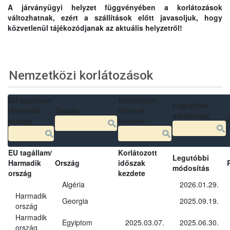
A járványügyi helyzet függvényében a korlátozások
változhatnak, ezért a szállítások előtt javasoljuk, hogy
közvetlenül tájékozódjanak az aktuális helyzetről!
Nemzetközi korlátozások
EU tagállam/
Korlátozott
Legutóbbi
Harmadik
Ország
időszak
módosítás
ország
kezdete
EU tagállam/
Korlátozott
Legutóbbi
Harmadik
Ország
időszak
módosítás
ország
kezdete
Algéria
2026.01.29.
Harmadik
Georgia
2025.09.19.
ország
Harmadik
Egyiptom
2025.03.07.
2025.06.30.
ország