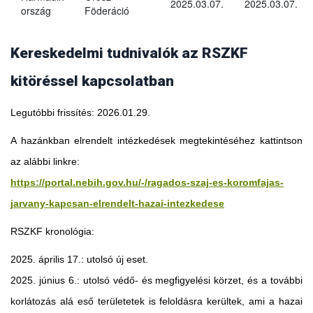
2025.03.07.
2025.03.07.
ország
Föderáció
Kereskedelmi tudnivalók az RSZKF
kitöréssel kapcsolatban
Legutóbbi frissítés: 2026.01.29.
A hazánkban elrendelt intézkedések megtekintéséhez kattintson
az alábbi linkre:
https://portal.nebih.gov.hu/-/ragados-szaj-es-koromfajas-
jarvany-kapcsan-elrendelt-hazai-intezkedese
RSZKF kronológia:
2025. április 17.: utolsó új eset.
2025. június 6.: utolsó védő- és megfigyelési körzet, és a további
Georgia
korlátozás alá eső területetek is feloldásra kerültek, ami a hazai