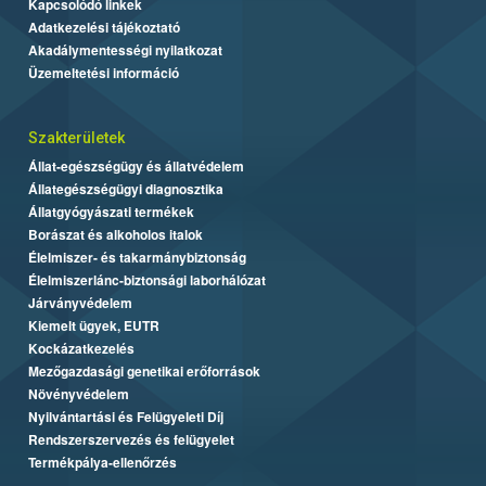
Kapcsolódó linkek
Adatkezelési tájékoztató
Akadálymentességi nyilatkozat
Üzemeltetési információ
Szakterületek
Állat-egészségügy és állatvédelem
Állategészségügyi diagnosztika
Állatgyógyászati termékek
Borászat és alkoholos italok
Élelmiszer- és takarmánybiztonság
Élelmiszerlánc-biztonsági laborhálózat
Járványvédelem
Kiemelt ügyek, EUTR
Kockázatkezelés
Mezőgazdasági genetikai erőforrások
Növényvédelem
Nyilvántartási és Felügyeleti Díj
Rendszerszervezés és felügyelet
Termékpálya-ellenőrzés