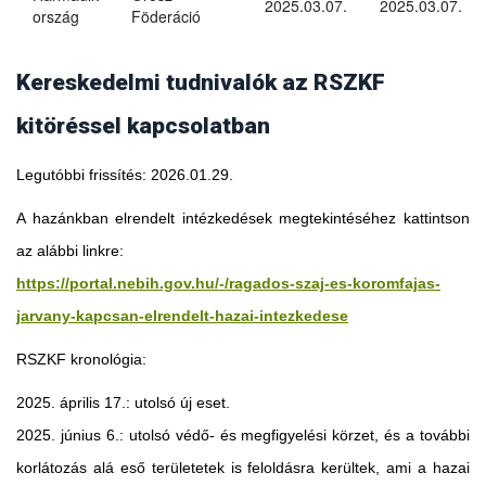
2025.03.07.
2025.03.07.
ország
Föderáció
Kereskedelmi tudnivalók az RSZKF
kitöréssel kapcsolatban
Legutóbbi frissítés: 2026.01.29.
A hazánkban elrendelt intézkedések megtekintéséhez kattintson
az alábbi linkre:
https://portal.nebih.gov.hu/-/ragados-szaj-es-koromfajas-
jarvany-kapcsan-elrendelt-hazai-intezkedese
RSZKF kronológia:
2025. április 17.: utolsó új eset.
2025. június 6.: utolsó védő- és megfigyelési körzet, és a további
Georgia
korlátozás alá eső területetek is feloldásra kerültek, ami a hazai