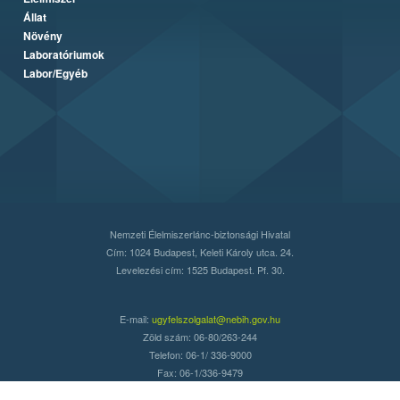
Állat
Növény
Laboratóriumok
Labor/Egyéb
Nemzeti Élelmiszerlánc-biztonsági Hivatal
Cím: 1024 Budapest, Keleti Károly utca. 24.
Levelezési cím: 1525 Budapest. Pf. 30.
E-mail:
ugyfelszolgalat@nebih.gov.hu
Zöld szám: 06-80/263-244
Telefon: 06-1/ 336-9000
Fax: 06-1/336-9479