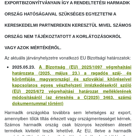
EXPORTBIZONYÍTVÁNYAIN ÍGY A RENDELTETÉSI HARMADIK
ORSZÁG HATÓSÁGAIVAL SZÜKSÉGES EGYEZTETNI A
KERESKEDELMI PARTNEREKEN KERESZTÜL MIVEL SZÁMOS
ORSZÁG NEM TÁJÉKOZTATOTT A KORLÁTOZÁSOKRÓL
VAGY AZOK MÉRTÉKÉRŐL.
Az aktuális járványhelyzetre vonatkozó EU Bizottsági határozatok:
2025.05.23.
A Bizottság (EU) 2025/1097 végrehajtási
határozata (2025. május 23.) a ragadós száj- és
körömfájás magyarországi és szlovákiai kitöréseivel
kapcsolatos egyes vészhelyzeti intézkedésekről szóló
(EU) 2025/672 végrehajtási határozat mellékletének
módosításáról (az értesítés a C(2025) 3463. számú
dokumentummal történt)
Harmadik országokba továbbra sem lehetséges az export,
amennyiben tőlük tiltás érkezett vagy országmentességet kérnek.
Számos harmadik ország csak bizonyos kezelésen átesett
termékek kivitelét teszik lehetővé. Az EU, illetve a harmadik