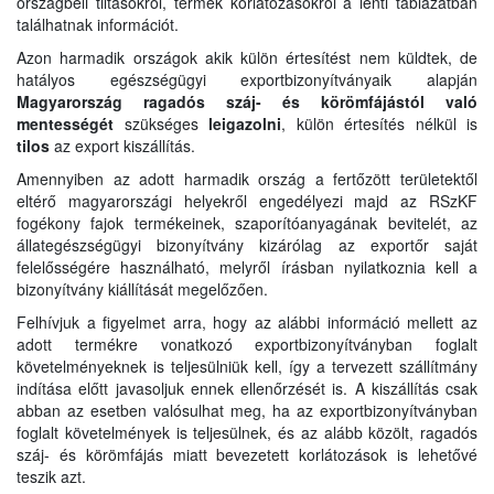
országbeli tiltásokról, termék korlátozásokról a lenti táblázatban
találhatnak információt.
Azon harmadik országok akik külön értesítést nem küldtek, de
hatályos egészségügyi exportbizonyítványaik alapján
Magyarország ragadós száj- és körömfájástól való
mentességét
szükséges
leigazolni
, külön értesítés nélkül is
tilos
az export kiszállítás.
Amennyiben az adott harmadik ország a fertőzött területektől
eltérő magyarországi helyekről engedélyezi majd az RSzKF
fogékony fajok termékeinek, szaporítóanyagának bevitelét, az
állategészségügyi bizonyítvány kizárólag az exportőr saját
felelősségére használható, melyről írásban nyilatkoznia kell a
bizonyítvány kiállítását megelőzően.
Felhívjuk a figyelmet arra, hogy az alábbi információ mellett az
adott termékre vonatkozó exportbizonyítványban foglalt
követelményeknek is teljesülniük kell, így a tervezett szállítmány
indítása előtt javasoljuk ennek ellenőrzését is. A kiszállítás csak
abban az esetben valósulhat meg, ha az exportbizonyítványban
foglalt követelmények is teljesülnek, és az alább közölt, ragadós
száj- és körömfájás miatt bevezetett korlátozások is lehetővé
teszik azt.