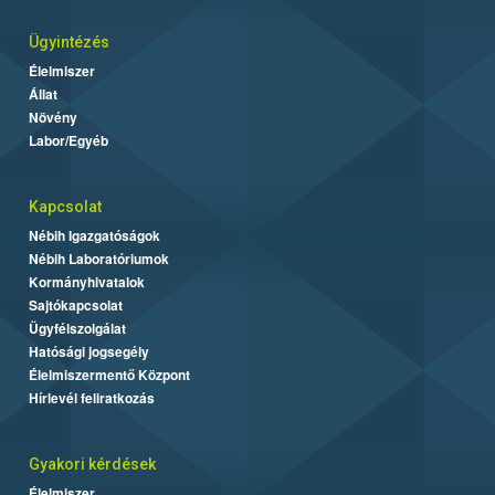
Ügyintézés
Élelmiszer
Állat
Növény
Labor/Egyéb
Kapcsolat
Nébih Igazgatóságok
Nébih Laboratóriumok
Kormányhivatalok
Sajtókapcsolat
Ügyfélszolgálat
Hatósági jogsegély
Élelmiszermentő Központ
Hírlevél feliratkozás
Gyakori kérdések
Élelmiszer