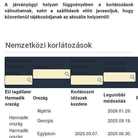
A járványügyi helyzet függvényében a korlátozások
változhatnak, ezért a szállítások előtt javasoljuk, hogy
közvetlenül tájékozódjanak az aktuális helyzetről!
Nemzetközi korlátozások
EU tagállam/
Korlátozott
Legutóbbi
Harmadik
Ország
időszak
módosítás
ország
kezdete
EU tagállam/
Korlátozott
Legutóbbi
Harmadik
Ország
időszak
módosítás
ország
kezdete
Algéria
2026.01.29.
Harmadik
Georgia
2025.09.19.
ország
Harmadik
Egyiptom
2025.03.07.
2025.06.30.
ország