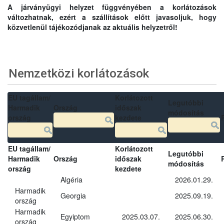
A járványügyi helyzet függvényében a korlátozások
változhatnak, ezért a szállítások előtt javasoljuk, hogy
közvetlenül tájékozódjanak az aktuális helyzetről!
Nemzetközi korlátozások
EU tagállam/
Korlátozott
Legutóbbi
Harmadik
Ország
időszak
módosítás
ország
kezdete
EU tagállam/
Korlátozott
Legutóbbi
Harmadik
Ország
időszak
módosítás
ország
kezdete
Algéria
2026.01.29.
Harmadik
Georgia
2025.09.19.
ország
Harmadik
Egyiptom
2025.03.07.
2025.06.30.
ország