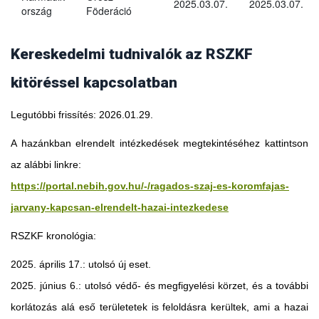
2025.03.07.
2025.03.07.
ország
Föderáció
Kereskedelmi tudnivalók az RSZKF
kitöréssel kapcsolatban
Legutóbbi frissítés: 2026.01.29.
A hazánkban elrendelt intézkedések megtekintéséhez kattintson
az alábbi linkre:
https://portal.nebih.gov.hu/-/ragados-szaj-es-koromfajas-
jarvany-kapcsan-elrendelt-hazai-intezkedese
RSZKF kronológia:
2025. április 17.: utolsó új eset.
2025. június 6.: utolsó védő- és megfigyelési körzet, és a további
Georgia
korlátozás alá eső területetek is feloldásra kerültek, ami a hazai