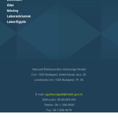
Állat
Növény
Laboratóriumok
Labor/Egyéb
Nemzeti Élelmiszerlánc-biztonsági Hivatal
Cím: 1024 Budapest, Keleti Károly utca. 24.
Levelezési cím: 1525 Budapest. Pf. 30.
E-mail:
ugyfelszolgalat@nebih.gov.hu
Zöld szám: 06-80/263-244
Telefon: 06-1/ 336-9000
Fax: 06-1/336-9479