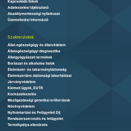
Kapcsolódó linkek
Adatkezelési tájékoztató
Akadálymentességi nyilatkozat
Üzemeltetési információ
Szakterületek
Állat-egészségügy és állatvédelem
Állategészségügyi diagnosztika
Állatgyógyászati termékek
Borászat és alkoholos italok
Élelmiszer- és takarmánybiztonság
Élelmiszerlánc-biztonsági laborhálózat
Járványvédelem
Kiemelt ügyek, EUTR
Kockázatkezelés
Mezőgazdasági genetikai erőforrások
Növényvédelem
Nyilvántartási és Felügyeleti Díj
Rendszerszervezés és felügyelet
Termékpálya-ellenőrzés