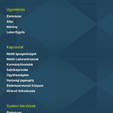
Ügyintézés
Élelmiszer
Állat
Növény
Labor/Egyéb
Kapcsolat
Nébih Igazgatóságok
Nébih Laboratóriumok
Kormányhivatalok
Sajtókapcsolat
Ügyfélszolgálat
Hatósági jogsegély
Élelmiszermentő Központ
Hírlevél feliratkozás
Gyakori kérdések
Élelmiszer