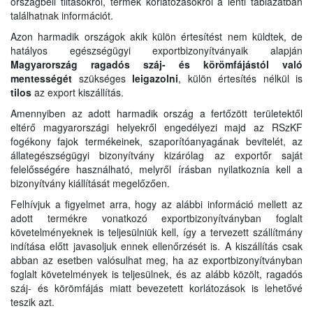
országbeli tiltásokról, termék korlátozásokról a lenti táblázatban
találhatnak információt.
Azon harmadik országok akik külön értesítést nem küldtek, de
hatályos egészségügyi exportbizonyítványaik alapján
Magyarország ragadós száj- és körömfájástól való
mentességét
szükséges
leigazolni
, külön értesítés nélkül is
tilos
az export kiszállítás.
Amennyiben az adott harmadik ország a fertőzött területektől
eltérő magyarországi helyekről engedélyezi majd az RSzKF
fogékony fajok termékeinek, szaporítóanyagának bevitelét, az
állategészségügyi bizonyítvány kizárólag az exportőr saját
felelősségére használható, melyről írásban nyilatkoznia kell a
bizonyítvány kiállítását megelőzően.
Felhívjuk a figyelmet arra, hogy az alábbi információ mellett az
adott termékre vonatkozó exportbizonyítványban foglalt
követelményeknek is teljesülniük kell, így a tervezett szállítmány
indítása előtt javasoljuk ennek ellenőrzését is. A kiszállítás csak
abban az esetben valósulhat meg, ha az exportbizonyítványban
foglalt követelmények is teljesülnek, és az alább közölt, ragadós
száj- és körömfájás miatt bevezetett korlátozások is lehetővé
teszik azt.