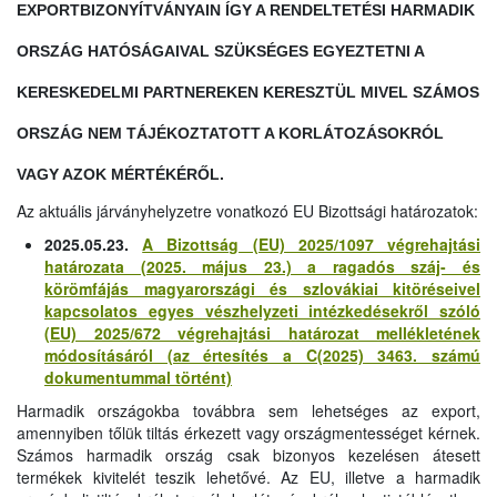
EXPORTBIZONYÍTVÁNYAIN ÍGY A RENDELTETÉSI HARMADIK
ORSZÁG HATÓSÁGAIVAL SZÜKSÉGES EGYEZTETNI A
KERESKEDELMI PARTNEREKEN KERESZTÜL MIVEL SZÁMOS
ORSZÁG NEM TÁJÉKOZTATOTT A KORLÁTOZÁSOKRÓL
VAGY AZOK MÉRTÉKÉRŐL.
Az aktuális járványhelyzetre vonatkozó EU Bizottsági határozatok:
2025.05.23.
A Bizottság (EU) 2025/1097 végrehajtási
határozata (2025. május 23.) a ragadós száj- és
körömfájás magyarországi és szlovákiai kitöréseivel
kapcsolatos egyes vészhelyzeti intézkedésekről szóló
(EU) 2025/672 végrehajtási határozat mellékletének
módosításáról (az értesítés a C(2025) 3463. számú
dokumentummal történt)
Harmadik országokba továbbra sem lehetséges az export,
amennyiben tőlük tiltás érkezett vagy országmentességet kérnek.
Számos harmadik ország csak bizonyos kezelésen átesett
termékek kivitelét teszik lehetővé. Az EU, illetve a harmadik