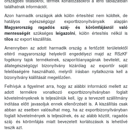
országbeli tiltásokról, termék korlátozásokról a lenti táblázatban
találhatnak információt.
Azon harmadik országok akik külön értesítést nem küldtek, de
hatályos egészségügyi exportbizonyítványaik alapján
Magyarország ragadós száj- és körömfájástól való
mentességét
szükséges
leigazolni
, külön értesítés nélkül is
tilos
az export kiszállítás.
Amennyiben az adott harmadik ország a fertőzött területektől
eltérő magyarországi helyekről engedélyezi majd az RSzKF
fogékony fajok termékeinek, szaporítóanyagának bevitelét, az
állategészségügyi bizonyítvány kizárólag az exportőr saját
felelősségére használható, melyről írásban nyilatkoznia kell a
bizonyítvány kiállítását megelőzően.
Felhívjuk a figyelmet arra, hogy az alábbi információ mellett az
adott termékre vonatkozó exportbizonyítványban foglalt
követelményeknek is teljesülniük kell, így a tervezett szállítmány
indítása előtt javasoljuk ennek ellenőrzését is. A kiszállítás csak
abban az esetben valósulhat meg, ha az exportbizonyítványban
foglalt követelmények is teljesülnek, és az alább közölt, ragadós
száj- és körömfájás miatt bevezetett korlátozások is lehetővé
teszik azt.