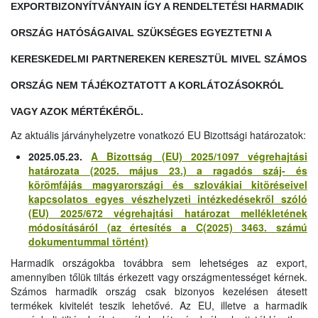
EXPORTBIZONYÍTVÁNYAIN ÍGY A RENDELTETÉSI HARMADIK
ORSZÁG HATÓSÁGAIVAL SZÜKSÉGES EGYEZTETNI A
KERESKEDELMI PARTNEREKEN KERESZTÜL MIVEL SZÁMOS
ORSZÁG NEM TÁJÉKOZTATOTT A KORLÁTOZÁSOKRÓL
VAGY AZOK MÉRTÉKÉRŐL.
Az aktuális járványhelyzetre vonatkozó EU Bizottsági határozatok:
2025.05.23.
A Bizottság (EU) 2025/1097 végrehajtási
határozata (2025. május 23.) a ragadós száj- és
körömfájás magyarországi és szlovákiai kitöréseivel
kapcsolatos egyes vészhelyzeti intézkedésekről szóló
(EU) 2025/672 végrehajtási határozat mellékletének
módosításáról (az értesítés a C(2025) 3463. számú
dokumentummal történt)
Harmadik országokba továbbra sem lehetséges az export,
amennyiben tőlük tiltás érkezett vagy országmentességet kérnek.
Számos harmadik ország csak bizonyos kezelésen átesett
termékek kivitelét teszik lehetővé. Az EU, illetve a harmadik