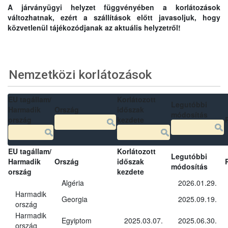
A járványügyi helyzet függvényében a korlátozások
változhatnak, ezért a szállítások előtt javasoljuk, hogy
közvetlenül tájékozódjanak az aktuális helyzetről!
Nemzetközi korlátozások
EU tagállam/
Korlátozott
Legutóbbi
Harmadik
Ország
időszak
módosítás
ország
kezdete
EU tagállam/
Korlátozott
Legutóbbi
Harmadik
Ország
időszak
módosítás
ország
kezdete
Algéria
2026.01.29.
Harmadik
Georgia
2025.09.19.
ország
Harmadik
Egyiptom
2025.03.07.
2025.06.30.
ország