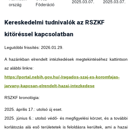
2025.03.07.
2025.03.07.
ország
Föderáció
Kereskedelmi tudnivalók az RSZKF
kitöréssel kapcsolatban
Legutóbbi frissítés: 2026.01.29.
A hazánkban elrendelt intézkedések megtekintéséhez kattintson
az alábbi linkre:
https://portal.nebih.gov.hu/-/ragados-szaj-es-koromfajas-
jarvany-kapcsan-elrendelt-hazai-intezkedese
RSZKF kronológia:
2025. április 17.: utolsó új eset.
2025. június 6.: utolsó védő- és megfigyelési körzet, és a további
Georgia
korlátozás alá eső területetek is feloldásra kerültek, ami a hazai