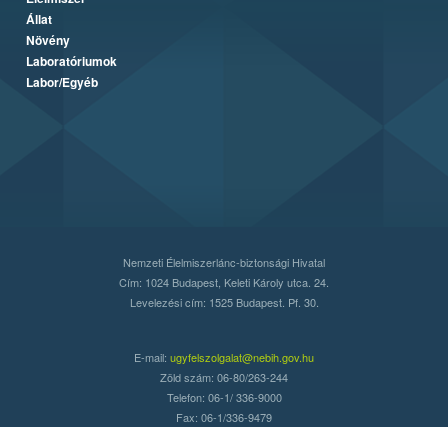
Állat
Növény
Laboratóriumok
Labor/Egyéb
Nemzeti Élelmiszerlánc-biztonsági Hivatal
Cím: 1024 Budapest, Keleti Károly utca. 24.
Levelezési cím: 1525 Budapest. Pf. 30.
E-mail:
ugyfelszolgalat@nebih.gov.hu
Zöld szám: 06-80/263-244
Telefon: 06-1/ 336-9000
Fax: 06-1/336-9479