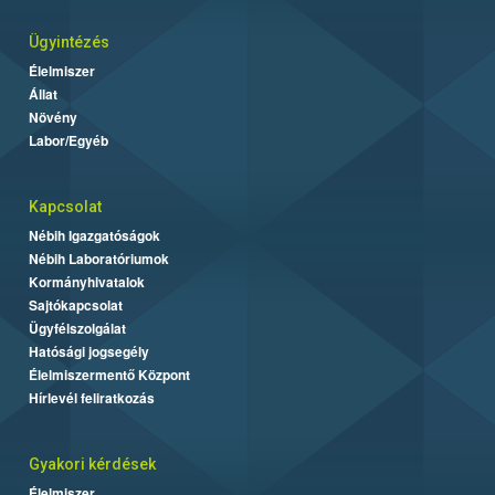
Ügyintézés
Élelmiszer
Állat
Növény
Labor/Egyéb
Kapcsolat
Nébih Igazgatóságok
Nébih Laboratóriumok
Kormányhivatalok
Sajtókapcsolat
Ügyfélszolgálat
Hatósági jogsegély
Élelmiszermentő Központ
Hírlevél feliratkozás
Gyakori kérdések
Élelmiszer