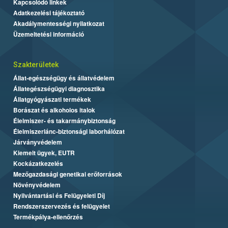
Kapcsolódó linkek
Adatkezelési tájékoztató
Akadálymentességi nyilatkozat
Üzemeltetési információ
Szakterületek
Állat-egészségügy és állatvédelem
Állategészségügyi diagnosztika
Állatgyógyászati termékek
Borászat és alkoholos italok
Élelmiszer- és takarmánybiztonság
Élelmiszerlánc-biztonsági laborhálózat
Járványvédelem
Kiemelt ügyek, EUTR
Kockázatkezelés
Mezőgazdasági genetikai erőforrások
Növényvédelem
Nyilvántartási és Felügyeleti Díj
Rendszerszervezés és felügyelet
Termékpálya-ellenőrzés