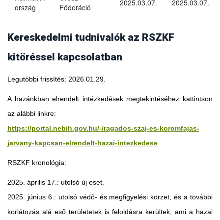
2025.03.07.
2025.03.07.
ország
Föderáció
Kereskedelmi tudnivalók az RSZKF
kitöréssel kapcsolatban
Legutóbbi frissítés: 2026.01.29.
A hazánkban elrendelt intézkedések megtekintéséhez kattintson
az alábbi linkre:
https://portal.nebih.gov.hu/-/ragados-szaj-es-koromfajas-
jarvany-kapcsan-elrendelt-hazai-intezkedese
RSZKF kronológia:
2025. április 17.: utolsó új eset.
2025. június 6.: utolsó védő- és megfigyelési körzet, és a további
Georgia
korlátozás alá eső területetek is feloldásra kerültek, ami a hazai