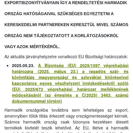
EXPORTBIZONYÍTVÁNYAIN ÍGY A RENDELTETÉSI HARMADIK
ORSZÁG HATÓSÁGAIVAL SZÜKSÉGES EGYEZTETNI A
KERESKEDELMI PARTNEREKEN KERESZTÜL MIVEL SZÁMOS
ORSZÁG NEM TÁJÉKOZTATOTT A KORLÁTOZÁSOKRÓL
VAGY AZOK MÉRTÉKÉRŐL.
Az aktuális járványhelyzetre vonatkozó EU Bizottsági határozatok:
2025.05.23.
A Bizottság (EU) 2025/1097 végrehajtási
határozata (2025. május 23.) a ragadós száj- és
körömfájás magyarországi és szlovákiai kitöréseivel
kapcsolatos egyes vészhelyzeti intézkedésekről szóló
(EU) 2025/672 végrehajtási határozat mellékletének
módosításáról (az értesítés a C(2025) 3463. számú
dokumentummal történt)
Harmadik országokba továbbra sem lehetséges az export,
amennyiben tőlük tiltás érkezett vagy országmentességet kérnek.
Számos harmadik ország csak bizonyos kezelésen átesett
termékek kivitelét teszik lehetővé. Az EU, illetve a harmadik