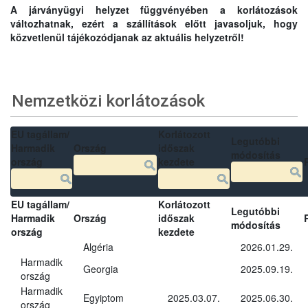
A járványügyi helyzet függvényében a korlátozások
változhatnak, ezért a szállítások előtt javasoljuk, hogy
közvetlenül tájékozódjanak az aktuális helyzetről!
Nemzetközi korlátozások
EU tagállam/
Korlátozott
Legutóbbi
Harmadik
Ország
időszak
módosítás
ország
kezdete
EU tagállam/
Korlátozott
Legutóbbi
Harmadik
Ország
időszak
módosítás
ország
kezdete
Algéria
2026.01.29.
Harmadik
Georgia
2025.09.19.
ország
Harmadik
Egyiptom
2025.03.07.
2025.06.30.
ország