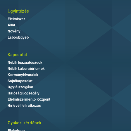
Ügyintézés
Élelmiszer
Állat
Növény
Labor/Egyéb
Kapcsolat
Nébih Igazgatóságok
Nébih Laboratóriumok
Kormányhivatalok
Sajtókapcsolat
Ügyfélszolgálat
Hatósági jogsegély
Élelmiszermentő Központ
Hírlevél feliratkozás
Gyakori kérdések
Élelmiszer