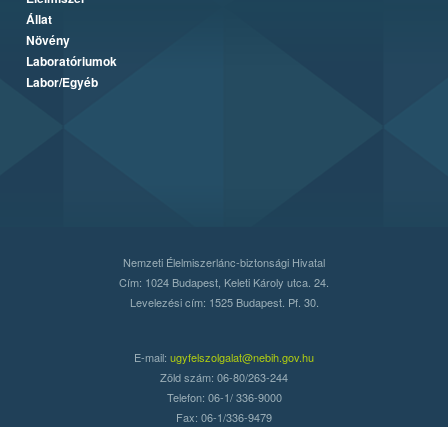
Állat
Növény
Laboratóriumok
Labor/Egyéb
Nemzeti Élelmiszerlánc-biztonsági Hivatal
Cím: 1024 Budapest, Keleti Károly utca. 24.
Levelezési cím: 1525 Budapest. Pf. 30.
E-mail:
ugyfelszolgalat@nebih.gov.hu
Zöld szám: 06-80/263-244
Telefon: 06-1/ 336-9000
Fax: 06-1/336-9479