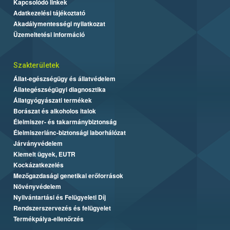
Kapcsolódó linkek
Adatkezelési tájékoztató
Akadálymentességi nyilatkozat
Üzemeltetési információ
Szakterületek
Állat-egészségügy és állatvédelem
Állategészségügyi diagnosztika
Állatgyógyászati termékek
Borászat és alkoholos italok
Élelmiszer- és takarmánybiztonság
Élelmiszerlánc-biztonsági laborhálózat
Járványvédelem
Kiemelt ügyek, EUTR
Kockázatkezelés
Mezőgazdasági genetikai erőforrások
Növényvédelem
Nyilvántartási és Felügyeleti Díj
Rendszerszervezés és felügyelet
Termékpálya-ellenőrzés