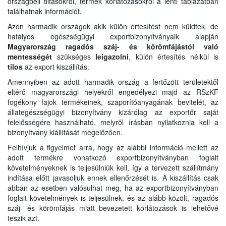
országbeli tiltásokról, termék korlátozásokról a lenti táblázatban
találhatnak információt.
Azon harmadik országok akik külön értesítést nem küldtek, de
hatályos egészségügyi exportbizonyítványaik alapján
Magyarország ragadós száj- és körömfájástól való
mentességét
szükséges
leigazolni
, külön értesítés nélkül is
tilos
az export kiszállítás.
Amennyiben az adott harmadik ország a fertőzött területektől
eltérő magyarországi helyekről engedélyezi majd az RSzKF
fogékony fajok termékeinek, szaporítóanyagának bevitelét, az
állategészségügyi bizonyítvány kizárólag az exportőr saját
felelősségére használható, melyről írásban nyilatkoznia kell a
bizonyítvány kiállítását megelőzően.
Felhívjuk a figyelmet arra, hogy az alábbi információ mellett az
adott termékre vonatkozó exportbizonyítványban foglalt
követelményeknek is teljesülniük kell, így a tervezett szállítmány
indítása előtt javasoljuk ennek ellenőrzését is. A kiszállítás csak
abban az esetben valósulhat meg, ha az exportbizonyítványban
foglalt követelmények is teljesülnek, és az alább közölt, ragadós
száj- és körömfájás miatt bevezetett korlátozások is lehetővé
teszik azt.