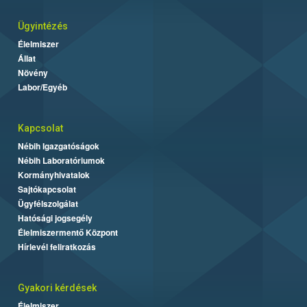
Ügyintézés
Élelmiszer
Állat
Növény
Labor/Egyéb
Kapcsolat
Nébih Igazgatóságok
Nébih Laboratóriumok
Kormányhivatalok
Sajtókapcsolat
Ügyfélszolgálat
Hatósági jogsegély
Élelmiszermentő Központ
Hírlevél feliratkozás
Gyakori kérdések
Élelmiszer