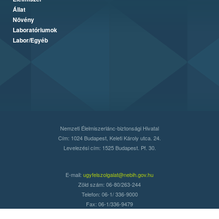
Állat
Növény
Laboratóriumok
Labor/Egyéb
Nemzeti Élelmiszerlánc-biztonsági Hivatal
Cím: 1024 Budapest, Keleti Károly utca. 24.
Levelezési cím: 1525 Budapest. Pf. 30.
E-mail:
ugyfelszolgalat@nebih.gov.hu
Zöld szám: 06-80/263-244
Telefon: 06-1/ 336-9000
Fax: 06-1/336-9479