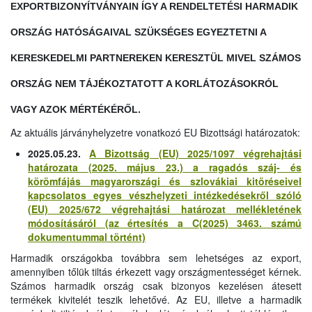
EXPORTBIZONYÍTVÁNYAIN ÍGY A RENDELTETÉSI HARMADIK
ORSZÁG HATÓSÁGAIVAL SZÜKSÉGES EGYEZTETNI A
KERESKEDELMI PARTNEREKEN KERESZTÜL MIVEL SZÁMOS
ORSZÁG NEM TÁJÉKOZTATOTT A KORLÁTOZÁSOKRÓL
VAGY AZOK MÉRTÉKÉRŐL.
Az aktuális járványhelyzetre vonatkozó EU Bizottsági határozatok:
2025.05.23.
A Bizottság (EU) 2025/1097 végrehajtási
határozata (2025. május 23.) a ragadós száj- és
körömfájás magyarországi és szlovákiai kitöréseivel
kapcsolatos egyes vészhelyzeti intézkedésekről szóló
(EU) 2025/672 végrehajtási határozat mellékletének
módosításáról (az értesítés a C(2025) 3463. számú
dokumentummal történt)
Harmadik országokba továbbra sem lehetséges az export,
amennyiben tőlük tiltás érkezett vagy országmentességet kérnek.
Számos harmadik ország csak bizonyos kezelésen átesett
termékek kivitelét teszik lehetővé. Az EU, illetve a harmadik