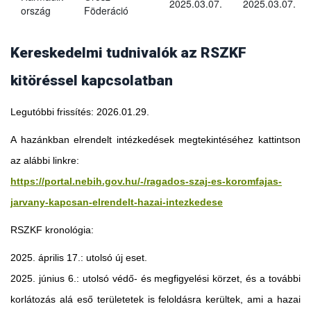
2025.03.07.
2025.03.07.
ország
Föderáció
Kereskedelmi tudnivalók az RSZKF
kitöréssel kapcsolatban
Legutóbbi frissítés: 2026.01.29.
A hazánkban elrendelt intézkedések megtekintéséhez kattintson
az alábbi linkre:
https://portal.nebih.gov.hu/-/ragados-szaj-es-koromfajas-
jarvany-kapcsan-elrendelt-hazai-intezkedese
RSZKF kronológia:
2025. április 17.: utolsó új eset.
2025. június 6.: utolsó védő- és megfigyelési körzet, és a további
Georgia
korlátozás alá eső területetek is feloldásra kerültek, ami a hazai