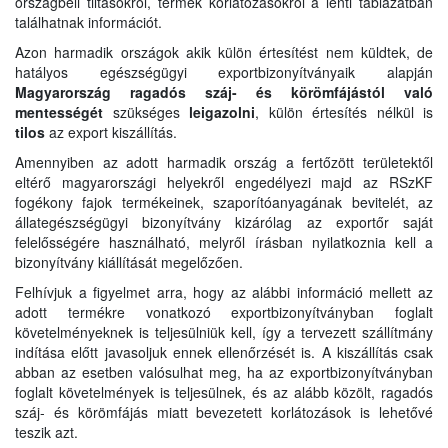
országbeli tiltásokról, termék korlátozásokról a lenti táblázatban
találhatnak információt.
Azon harmadik országok akik külön értesítést nem küldtek, de
hatályos egészségügyi exportbizonyítványaik alapján
Magyarország ragadós száj- és körömfájástól való
mentességét
szükséges
leigazolni
, külön értesítés nélkül is
tilos
az export kiszállítás.
Amennyiben az adott harmadik ország a fertőzött területektől
eltérő magyarországi helyekről engedélyezi majd az RSzKF
fogékony fajok termékeinek, szaporítóanyagának bevitelét, az
állategészségügyi bizonyítvány kizárólag az exportőr saját
felelősségére használható, melyről írásban nyilatkoznia kell a
bizonyítvány kiállítását megelőzően.
Felhívjuk a figyelmet arra, hogy az alábbi információ mellett az
adott termékre vonatkozó exportbizonyítványban foglalt
követelményeknek is teljesülniük kell, így a tervezett szállítmány
indítása előtt javasoljuk ennek ellenőrzését is. A kiszállítás csak
abban az esetben valósulhat meg, ha az exportbizonyítványban
foglalt követelmények is teljesülnek, és az alább közölt, ragadós
száj- és körömfájás miatt bevezetett korlátozások is lehetővé
teszik azt.