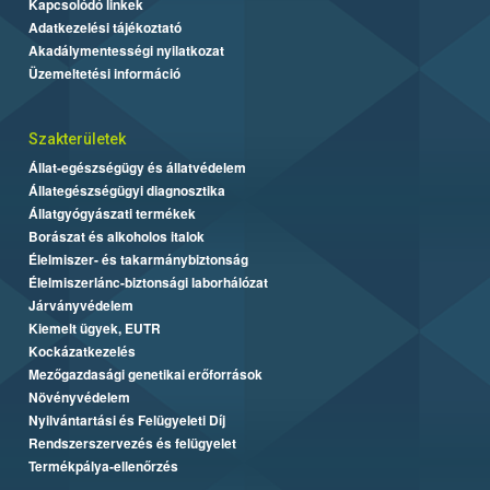
Kapcsolódó linkek
Adatkezelési tájékoztató
Akadálymentességi nyilatkozat
Üzemeltetési információ
Szakterületek
Állat-egészségügy és állatvédelem
Állategészségügyi diagnosztika
Állatgyógyászati termékek
Borászat és alkoholos italok
Élelmiszer- és takarmánybiztonság
Élelmiszerlánc-biztonsági laborhálózat
Járványvédelem
Kiemelt ügyek, EUTR
Kockázatkezelés
Mezőgazdasági genetikai erőforrások
Növényvédelem
Nyilvántartási és Felügyeleti Díj
Rendszerszervezés és felügyelet
Termékpálya-ellenőrzés