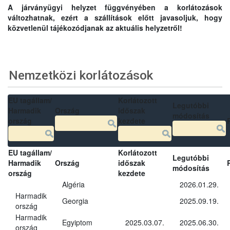
A járványügyi helyzet függvényében a korlátozások
változhatnak, ezért a szállítások előtt javasoljuk, hogy
közvetlenül tájékozódjanak az aktuális helyzetről!
Nemzetközi korlátozások
EU tagállam/
Korlátozott
Legutóbbi
Harmadik
Ország
időszak
módosítás
ország
kezdete
EU tagállam/
Korlátozott
Legutóbbi
Harmadik
Ország
időszak
módosítás
ország
kezdete
Algéria
2026.01.29.
Harmadik
Georgia
2025.09.19.
ország
Harmadik
Egyiptom
2025.03.07.
2025.06.30.
ország