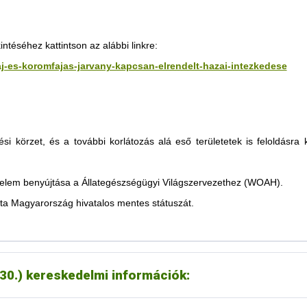
tása értelmében a jordán állategészségügyi hatóság feloldotta a 2025
téséhez kattintson az alábbi linkre:
zaj-es-koromfajas-jarvany-kapcsan-elrendelt-hazai-intezkedese
szarvasmarhák;
uhok.
ési körzet, és a további korlátozás alá eső területetek is feloldásra
oztatása értelmében feloldották a 2025 márciusában RSzKF miatt elrende
érelem benyújtása a Állategészségügyi Világszervezethez (WOAH).
rtesítés szerint az ukrán hatóság minden, az RSzKF miatt elrendelt ko
ta Magyarország hivatalos mentes státuszát.
rtesítés szerint a szerb hatóság feloldott minden, RSzKF miatt hozott 
és szerint feloldotta RSzKF vonatkozásában az alábbi termékekre vonatk
.30.) kereskedelmi információk:
ékanyagok, aromák
yek,