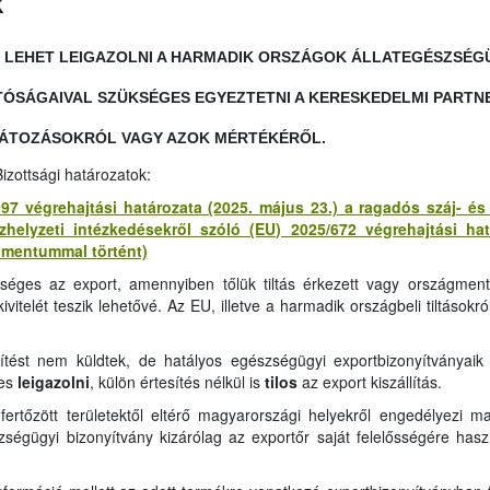
k
EHET LEIGAZOLNI A HARMADIK ORSZÁGOK ÁLLATEGÉSZSÉGÜG
TÓSÁGAIVAL SZÜKSÉGES EGYEZTETNI A KERESKEDELMI PARTN
LÁTOZÁSOKRÓL VAGY AZOK MÉRTÉKÉRŐL.
izottsági határozatok:
97 végrehajtási határozata (2025. május 23.) a ragadós száj- é
zhelyzeti intézkedésekről szóló (EU) 2025/672 végrehajtási ha
umentummal történt)
éges az export, amennyiben tőlük tiltás érkezett vagy országme
itelét teszik lehetővé. Az EU, illetve a harmadik országbeli tiltásokró
ítést nem küldtek, de hatályos egészségügyi exportbizonyítványaik
es
leigazolni
, külön értesítés nélkül is
tilos
az export kiszállítás.
rtőzött területektől eltérő magyarországi helyekről engedélyezi 
zségügyi bizonyítvány kizárólag az exportőr saját felelősségére haszn