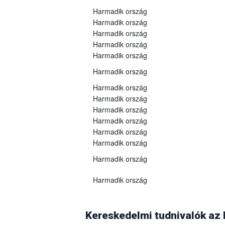
Harmadik ország
Harmadik ország
Harmadik ország
Harmadik ország
Harmadik ország
Harmadik ország
Harmadik ország
Harmadik ország
Harmadik ország
Harmadik ország
Harmadik ország
Harmadik ország
Harmadik ország
Harmadik ország
Georgia
A grúz Nemzeti Élelmiszerügynökség 2025
(WOAH)
2025. szeptember 10-én
vissz
Kereskedelmi tudnivalók az
árukra vonatkozó összes vonatkozó korlát