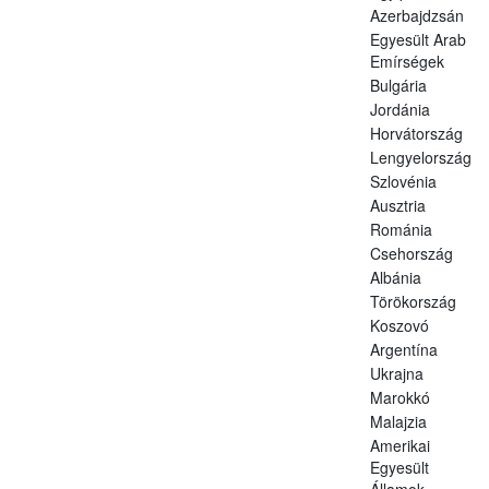
Azerbajdzsán
Egyesült Arab
Emírségek
Bulgária
Jordánia
Horvátország
Lengyelország
Szlovénia
Ausztria
Románia
Csehország
Albánia
Törökország
Koszovó
Argentína
Ukrajna
Marokkó
Malajzia
Amerikai
Egyesült
Államok