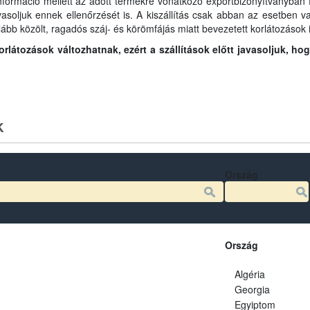
információ mellett az adott termékre vonatkozó exportbizonyítványban fo
javasoljuk ennek ellenőrzését is. A kiszállítás csak abban az esetben
lább közölt, ragadós száj- és körömfájás miatt bevezetett korlátozások i
látozások változhatnak, ezért a szállítások előtt javasoljuk, ho
k
Ország
Ország
Algéria
Georgia
Egyiptom