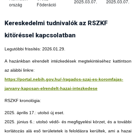
2025.03.07.
2025.03.07.
ország
Föderáció
Kereskedelmi tudnivalók az RSZKF
kitöréssel kapcsolatban
Legutóbbi frissítés: 2026.01.29.
A hazánkban elrendelt intézkedések megtekintéséhez kattintson
az alábbi linkre:
https://portal.nebih.gov.hu/-/ragados-szaj-es-koromfajas-
jarvany-kapcsan-elrendelt-hazai-intezkedese
RSZKF kronológia:
2025. április 17.: utolsó új eset.
2025. június 6.: utolsó védő- és megfigyelési körzet, és a további
Georgia
korlátozás alá eső területetek is feloldásra kerültek, ami a hazai