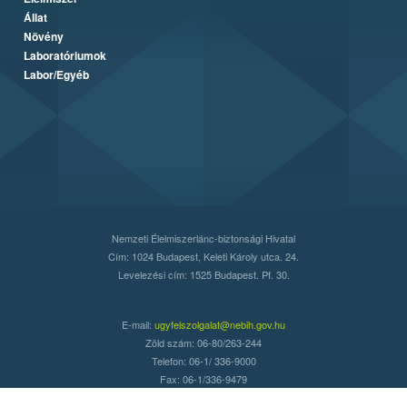
Állat
Növény
Laboratóriumok
Labor/Egyéb
Nemzeti Élelmiszerlánc-biztonsági Hivatal
Cím: 1024 Budapest, Keleti Károly utca. 24.
Levelezési cím: 1525 Budapest. Pf. 30.
E-mail:
ugyfelszolgalat@nebih.gov.hu
Zöld szám: 06-80/263-244
Telefon: 06-1/ 336-9000
Fax: 06-1/336-9479