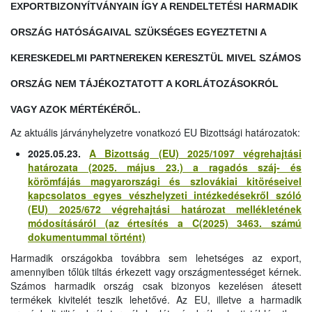
EXPORTBIZONYÍTVÁNYAIN ÍGY A RENDELTETÉSI HARMADIK
ORSZÁG HATÓSÁGAIVAL SZÜKSÉGES EGYEZTETNI A
KERESKEDELMI PARTNEREKEN KERESZTÜL MIVEL SZÁMOS
ORSZÁG NEM TÁJÉKOZTATOTT A KORLÁTOZÁSOKRÓL
VAGY AZOK MÉRTÉKÉRŐL.
Az aktuális járványhelyzetre vonatkozó EU Bizottsági határozatok:
2025.05.23.
A Bizottság (EU) 2025/1097 végrehajtási
határozata (2025. május 23.) a ragadós száj- és
körömfájás magyarországi és szlovákiai kitöréseivel
kapcsolatos egyes vészhelyzeti intézkedésekről szóló
(EU) 2025/672 végrehajtási határozat mellékletének
módosításáról (az értesítés a C(2025) 3463. számú
dokumentummal történt)
Harmadik országokba továbbra sem lehetséges az export,
amennyiben tőlük tiltás érkezett vagy országmentességet kérnek.
Számos harmadik ország csak bizonyos kezelésen átesett
termékek kivitelét teszik lehetővé. Az EU, illetve a harmadik