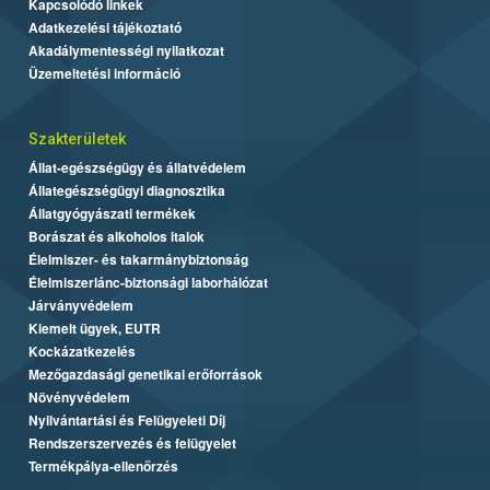
Kapcsolódó linkek
Adatkezelési tájékoztató
Akadálymentességi nyilatkozat
Üzemeltetési információ
Szakterületek
Állat-egészségügy és állatvédelem
Állategészségügyi diagnosztika
Állatgyógyászati termékek
Borászat és alkoholos italok
Élelmiszer- és takarmánybiztonság
Élelmiszerlánc-biztonsági laborhálózat
Járványvédelem
Kiemelt ügyek, EUTR
Kockázatkezelés
Mezőgazdasági genetikai erőforrások
Növényvédelem
Nyilvántartási és Felügyeleti Díj
Rendszerszervezés és felügyelet
Termékpálya-ellenőrzés