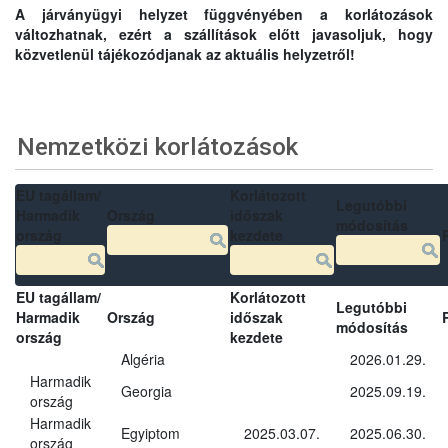
A járványügyi helyzet függvényében a korlátozások
változhatnak, ezért a szállítások előtt javasoljuk, hogy
közvetlenül tájékozódjanak az aktuális helyzetről!
Nemzetközi korlátozások
EU tagállam/
Korlátozott
Legutóbbi
Harmadik
Ország
időszak
módosítás
ország
kezdete
EU tagállam/
Korlátozott
Legutóbbi
Harmadik
Ország
időszak
módosítás
ország
kezdete
Algéria
2026.01.29.
Harmadik
Georgia
2025.09.19.
ország
Harmadik
Egyiptom
2025.03.07.
2025.06.30.
ország