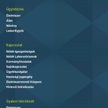
Ügyintézés
Élelmiszer
Állat
Növény
Labor/Egyéb
Kapcsolat
Nébih Igazgatóságok
Nébih Laboratóriumok
Kormányhivatalok
Sajtókapcsolat
Ügyfélszolgálat
Hatósági jogsegély
Élelmiszermentő Központ
Hírlevél feliratkozás
Gyakori kérdések
Élelmiszer