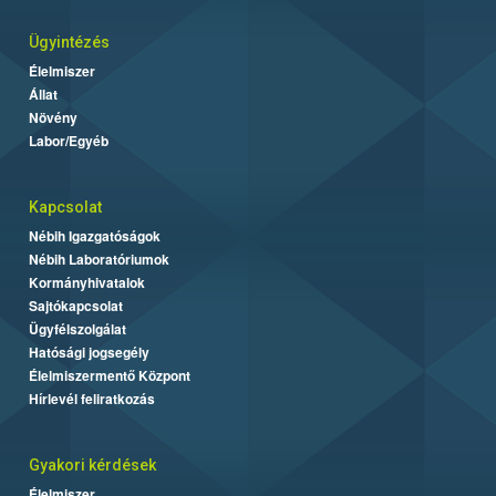
Ügyintézés
Élelmiszer
Állat
Növény
Labor/Egyéb
Kapcsolat
Nébih Igazgatóságok
Nébih Laboratóriumok
Kormányhivatalok
Sajtókapcsolat
Ügyfélszolgálat
Hatósági jogsegély
Élelmiszermentő Központ
Hírlevél feliratkozás
Gyakori kérdések
Élelmiszer