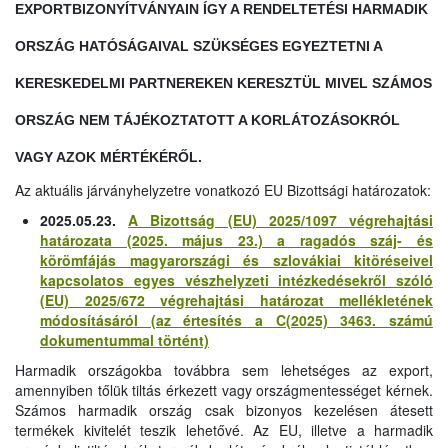
EXPORTBIZONYÍTVÁNYAIN ÍGY A RENDELTETÉSI HARMADIK
ORSZÁG HATÓSÁGAIVAL SZÜKSÉGES EGYEZTETNI A
KERESKEDELMI PARTNEREKEN KERESZTÜL MIVEL SZÁMOS
ORSZÁG NEM TÁJÉKOZTATOTT A KORLÁTOZÁSOKRÓL
VAGY AZOK MÉRTÉKÉRŐL.
Az aktuális járványhelyzetre vonatkozó EU Bizottsági határozatok:
2025.05.23.
A Bizottság (EU) 2025/1097 végrehajtási
határozata (2025. május 23.) a ragadós száj- és
körömfájás magyarországi és szlovákiai kitöréseivel
kapcsolatos egyes vészhelyzeti intézkedésekről szóló
(EU) 2025/672 végrehajtási határozat mellékletének
módosításáról (az értesítés a C(2025) 3463. számú
dokumentummal történt)
Harmadik országokba továbbra sem lehetséges az export,
amennyiben tőlük tiltás érkezett vagy országmentességet kérnek.
Számos harmadik ország csak bizonyos kezelésen átesett
termékek kivitelét teszik lehetővé. Az EU, illetve a harmadik