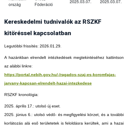
2025.03.07.
2025.03.07.
ország
Föderáció
Kereskedelmi tudnivalók az RSZKF
kitöréssel kapcsolatban
Legutóbbi frissítés: 2026.01.29.
A hazánkban elrendelt intézkedések megtekintéséhez kattintson
az alábbi linkre:
https://portal.nebih.gov.hu/-/ragados-szaj-es-koromfajas-
jarvany-kapcsan-elrendelt-hazai-intezkedese
RSZKF kronológia:
2025. április 17.: utolsó új eset.
2025. június 6.: utolsó védő- és megfigyelési körzet, és a további
Georgia
korlátozás alá eső területetek is feloldásra kerültek, ami a hazai