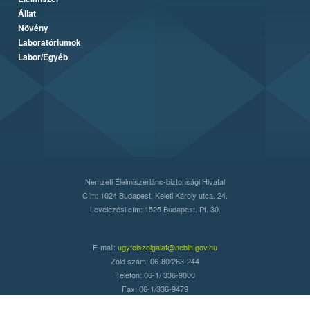
Állat
Növény
Laboratóriumok
Labor/Egyéb
Nemzeti Élelmiszerlánc-biztonsági Hivatal
Cím: 1024 Budapest, Keleti Károly utca. 24.
Levelezési cím: 1525 Budapest. Pf. 30.
E-mail:
ugyfelszolgalat@nebih.gov.hu
Zöld szám: 06-80/263-244
Telefon: 06-1/ 336-9000
Fax: 06-1/336-9479