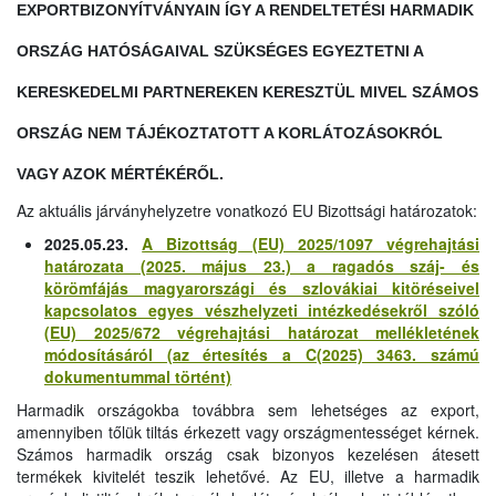
EXPORTBIZONYÍTVÁNYAIN ÍGY A RENDELTETÉSI HARMADIK
ORSZÁG HATÓSÁGAIVAL SZÜKSÉGES EGYEZTETNI A
KERESKEDELMI PARTNEREKEN KERESZTÜL MIVEL SZÁMOS
ORSZÁG NEM TÁJÉKOZTATOTT A KORLÁTOZÁSOKRÓL
VAGY AZOK MÉRTÉKÉRŐL.
Az aktuális járványhelyzetre vonatkozó EU Bizottsági határozatok:
2025.05.23.
A Bizottság (EU) 2025/1097 végrehajtási
határozata (2025. május 23.) a ragadós száj- és
körömfájás magyarországi és szlovákiai kitöréseivel
kapcsolatos egyes vészhelyzeti intézkedésekről szóló
(EU) 2025/672 végrehajtási határozat mellékletének
módosításáról (az értesítés a C(2025) 3463. számú
dokumentummal történt)
Harmadik országokba továbbra sem lehetséges az export,
amennyiben tőlük tiltás érkezett vagy országmentességet kérnek.
Számos harmadik ország csak bizonyos kezelésen átesett
termékek kivitelét teszik lehetővé. Az EU, illetve a harmadik