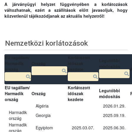
A járványügyi helyzet függvényében a korlátozások
változhatnak, ezért a szállítások előtt javasoljuk, hogy
közvetlenül tájékozódjanak az aktuális helyzetről!
Nemzetközi korlátozások
EU tagállam/
Korlátozott
Legutóbbi
Harmadik
Ország
időszak
módosítás
ország
kezdete
EU tagállam/
Korlátozott
Legutóbbi
Harmadik
Ország
időszak
módosítás
ország
kezdete
Algéria
2026.01.29.
Harmadik
Georgia
2025.09.19.
ország
Harmadik
Egyiptom
2025.03.07.
2025.06.30.
ország