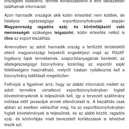
országbeli tiltásokról, termék korlátozásokról a lenti táblázatban
találhatnak információt.
Azon harmadik országok akik külön értesítést nem küldtek, de
hatályos egészségügyi exportbizonyítványaik alapján
Magyarország ragadós száj- és körömfájástól való
mentességét
szükséges
leigazolni
, külön értesítés nélkül is
tilos
az export kiszállítás.
Amennyiben az adott harmadik ország a fertőzött területektől
eltérő magyarországi helyekről engedélyezi majd az RSzKF
fogékony fajok termékeinek, szaporítóanyagának bevitelét, az
állategészségügyi bizonyítvány kizárólag az exportőr saját
felelősségére használható, melyről írásban nyilatkoznia kell a
bizonyítvány kiállítását megelőzően.
Felhívjuk a figyelmet arra, hogy az alábbi információ mellett az
adott termékre vonatkozó exportbizonyítványban foglalt
követelményeknek is teljesülniük kell, így a tervezett szállítmány
indítása előtt javasoljuk ennek ellenőrzését is. A kiszállítás csak
abban az esetben valósulhat meg, ha az exportbizonyítványban
foglalt követelmények is teljesülnek, és az alább közölt, ragadós
száj- és körömfájás miatt bevezetett korlátozások is lehetővé
teszik azt.