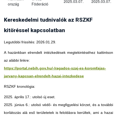
2025.03.07.
2025.03.07.
ország
Föderáció
Kereskedelmi tudnivalók az RSZKF
kitöréssel kapcsolatban
Legutóbbi frissítés: 2026.01.29.
A hazánkban elrendelt intézkedések megtekintéséhez kattintson
az alábbi linkre:
https://portal.nebih.gov.hu/-/ragados-szaj-es-koromfajas-
jarvany-kapcsan-elrendelt-hazai-intezkedese
RSZKF kronológia:
2025. április 17.: utolsó új eset.
2025. június 6.: utolsó védő- és megfigyelési körzet, és a további
Georgia
korlátozás alá eső területetek is feloldásra kerültek, ami a hazai