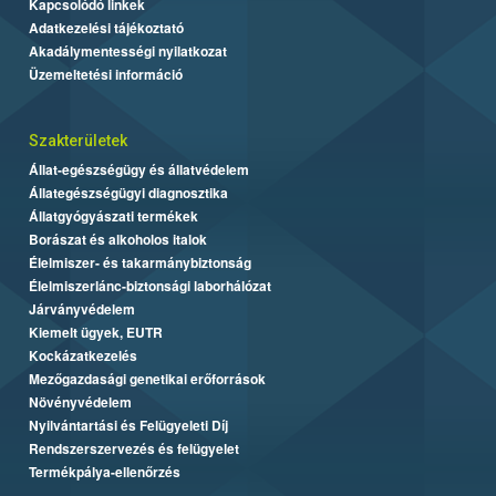
Kapcsolódó linkek
Adatkezelési tájékoztató
Akadálymentességi nyilatkozat
Üzemeltetési információ
Szakterületek
Állat-egészségügy és állatvédelem
Állategészségügyi diagnosztika
Állatgyógyászati termékek
Borászat és alkoholos italok
Élelmiszer- és takarmánybiztonság
Élelmiszerlánc-biztonsági laborhálózat
Járványvédelem
Kiemelt ügyek, EUTR
Kockázatkezelés
Mezőgazdasági genetikai erőforrások
Növényvédelem
Nyilvántartási és Felügyeleti Díj
Rendszerszervezés és felügyelet
Termékpálya-ellenőrzés