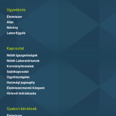
Ügyintézés
Élelmiszer
Állat
Növény
Labor/Egyéb
Kapcsolat
Nébih Igazgatóságok
Nébih Laboratóriumok
Kormányhivatalok
Sajtókapcsolat
Ügyfélszolgálat
Hatósági jogsegély
Élelmiszermentő Központ
Hírlevél feliratkozás
Gyakori kérdések
Élelmiszer