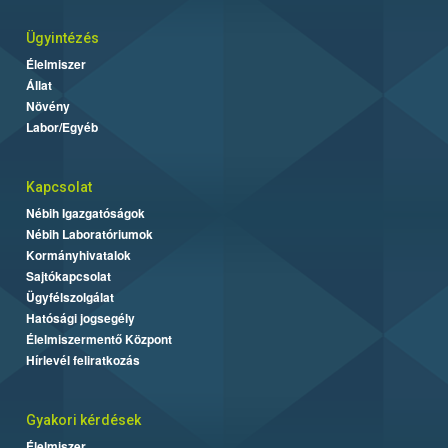
Ügyintézés
Élelmiszer
Állat
Növény
Labor/Egyéb
Kapcsolat
Nébih Igazgatóságok
Nébih Laboratóriumok
Kormányhivatalok
Sajtókapcsolat
Ügyfélszolgálat
Hatósági jogsegély
Élelmiszermentő Központ
Hírlevél feliratkozás
Gyakori kérdések
Élelmiszer