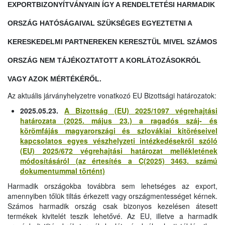
EXPORTBIZONYÍTVÁNYAIN ÍGY A RENDELTETÉSI HARMADIK
ORSZÁG HATÓSÁGAIVAL SZÜKSÉGES EGYEZTETNI A
KERESKEDELMI PARTNEREKEN KERESZTÜL MIVEL SZÁMOS
ORSZÁG NEM TÁJÉKOZTATOTT A KORLÁTOZÁSOKRÓL
VAGY AZOK MÉRTÉKÉRŐL.
Az aktuális járványhelyzetre vonatkozó EU Bizottsági határozatok:
2025.05.23.
A Bizottság (EU) 2025/1097 végrehajtási
határozata (2025. május 23.) a ragadós száj- és
körömfájás magyarországi és szlovákiai kitöréseivel
kapcsolatos egyes vészhelyzeti intézkedésekről szóló
(EU) 2025/672 végrehajtási határozat mellékletének
módosításáról (az értesítés a C(2025) 3463. számú
dokumentummal történt)
Harmadik országokba továbbra sem lehetséges az export,
amennyiben tőlük tiltás érkezett vagy országmentességet kérnek.
Számos harmadik ország csak bizonyos kezelésen átesett
termékek kivitelét teszik lehetővé. Az EU, illetve a harmadik