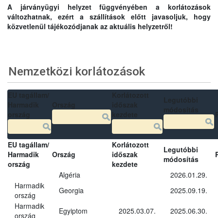
A járványügyi helyzet függvényében a korlátozások
változhatnak, ezért a szállítások előtt javasoljuk, hogy
közvetlenül tájékozódjanak az aktuális helyzetről!
Nemzetközi korlátozások
EU tagállam/
Korlátozott
Legutóbbi
Harmadik
Ország
időszak
módosítás
ország
kezdete
EU tagállam/
Korlátozott
Legutóbbi
Harmadik
Ország
időszak
módosítás
ország
kezdete
Algéria
2026.01.29.
Harmadik
Georgia
2025.09.19.
ország
Harmadik
Egyiptom
2025.03.07.
2025.06.30.
ország