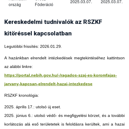
2025.03.07.
2025.03.07.
ország
Föderáció
Kereskedelmi tudnivalók az RSZKF
kitöréssel kapcsolatban
Legutóbbi frissítés: 2026.01.29.
A hazánkban elrendelt intézkedések megtekintéséhez kattintson
az alábbi linkre:
https://portal.nebih.gov.hu/-/ragados-szaj-es-koromfajas-
jarvany-kapcsan-elrendelt-hazai-intezkedese
RSZKF kronológia:
2025. április 17.: utolsó új eset.
2025. június 6.: utolsó védő- és megfigyelési körzet, és a további
Georgia
korlátozás alá eső területetek is feloldásra kerültek, ami a hazai