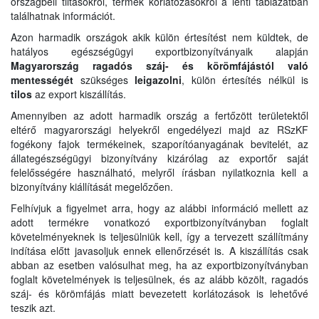
országbeli tiltásokról, termék korlátozásokról a lenti táblázatban
találhatnak információt.
Azon harmadik országok akik külön értesítést nem küldtek, de
hatályos egészségügyi exportbizonyítványaik alapján
Magyarország ragadós száj- és körömfájástól való
mentességét
szükséges
leigazolni
, külön értesítés nélkül is
tilos
az export kiszállítás.
Amennyiben az adott harmadik ország a fertőzött területektől
eltérő magyarországi helyekről engedélyezi majd az RSzKF
fogékony fajok termékeinek, szaporítóanyagának bevitelét, az
állategészségügyi bizonyítvány kizárólag az exportőr saját
felelősségére használható, melyről írásban nyilatkoznia kell a
bizonyítvány kiállítását megelőzően.
Felhívjuk a figyelmet arra, hogy az alábbi információ mellett az
adott termékre vonatkozó exportbizonyítványban foglalt
követelményeknek is teljesülniük kell, így a tervezett szállítmány
indítása előtt javasoljuk ennek ellenőrzését is. A kiszállítás csak
abban az esetben valósulhat meg, ha az exportbizonyítványban
foglalt követelmények is teljesülnek, és az alább közölt, ragadós
száj- és körömfájás miatt bevezetett korlátozások is lehetővé
teszik azt.