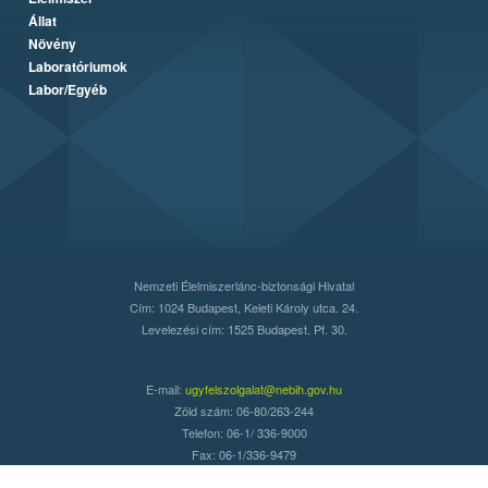
Állat
Növény
Laboratóriumok
Labor/Egyéb
Nemzeti Élelmiszerlánc-biztonsági Hivatal
Cím: 1024 Budapest, Keleti Károly utca. 24.
Levelezési cím: 1525 Budapest. Pf. 30.
E-mail:
ugyfelszolgalat@nebih.gov.hu
Zöld szám: 06-80/263-244
Telefon: 06-1/ 336-9000
Fax: 06-1/336-9479