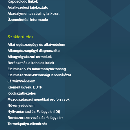
Kapcsolódó linkek
Adatkezelési tájékoztató
Akadálymentességi nyilatkozat
Üzemeltetési információ
Szakterületek
Állat-egészségügy és állatvédelem
Állategészségügyi diagnosztika
Állatgyógyászati termékek
Borászat és alkoholos italok
Élelmiszer- és takarmánybiztonság
Élelmiszerlánc-biztonsági laborhálózat
Járványvédelem
Kiemelt ügyek, EUTR
Kockázatkezelés
Mezőgazdasági genetikai erőforrások
Növényvédelem
Nyilvántartási és Felügyeleti Díj
Rendszerszervezés és felügyelet
Termékpálya-ellenőrzés