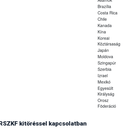
Brazília
Costa Rica
Chile
Kanada
Kína
Koreai
Köztársaság
Japán
Moldova
Szingapúr
Szerbia
Izrael
Mexikó
Egyesült
Királyság
Orosz
Föderáció
. augusztus 14-i levelében (hivatkozási szám: N 09/8825) értesítette,
aállította Magyarország száj- és körömfájásmentes státuszát, ezért az á
 RSZKF kitöréssel kapcsolatban
ozást feloldották.