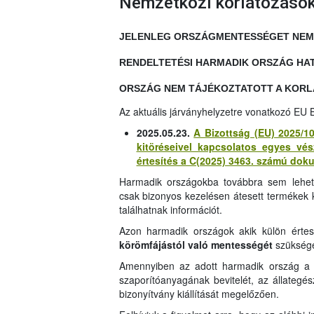
Nemzetközi korlátozáso
JELENLEG ORSZÁGMENTESSÉGET NEM L
RENDELTETÉSI HARMADIK ORSZÁG HA
ORSZÁG NEM TÁJÉKOZTATOTT A KOR
Az aktuális járványhelyzetre vonatkozó EU B
2025.05.23.
A Bizottság (EU) 2025/10
kitöréseivel kapcsolatos egyes vés
értesítés a C(2025) 3463. számú dok
Harmadik országokba továbbra sem lehets
csak bizonyos kezelésen átesett termékek kiv
találhatnak információt.
Azon harmadik országok akik külön értes
körömfájástól való mentességét
szükség
Amennyiben az adott harmadik ország a fe
szaporítóanyagának bevitelét, az állategés
bizonyítvány kiállítását megelőzően.