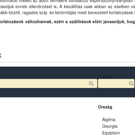
információ mellett az adott termékre vonatkozó exportbizonyítványban fo
javasoljuk ennek ellenőrzését is. A kiszállítás csak abban az esetben
lább közölt, ragadós száj- és körömfájás miatt bevezetett korlátozások i
látozások változhatnak, ezért a szállítások előtt javasoljuk, ho
k
Ország
Ország
Algéria
Georgia
Egyiptom