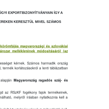
YI EXPORTBIZONYÍTVÁNYAIN ÍGY A
EREKEN KERESZTÜL MIVEL SZÁMOS
s körömfájás magyarországi és szlovákiai
tározat mellékletének módosításáról (az
ntességet kérnek. Számos harmadik ország
l, termék korlátozásokról a lenti táblázatban
 alapján
Magyarország ragadós száj- és
majd az RSzKF fogékony fajok termékeinek,
álható, melyről írásban nyilatkoznia kell a