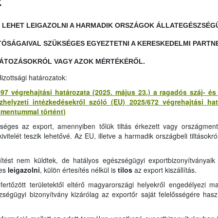
k
EHET LEIGAZOLNI A HARMADIK ORSZÁGOK ÁLLATEGÉSZSÉGÜG
TÓSÁGAIVAL SZÜKSÉGES EGYEZTETNI A KERESKEDELMI PARTN
LÁTOZÁSOKRÓL VAGY AZOK MÉRTÉKÉRŐL.
izottsági határozatok:
97 végrehajtási határozata (2025. május 23.) a ragadós száj- é
zhelyzeti intézkedésekről szóló (EU) 2025/672 végrehajtási ha
umentummal történt)
éges az export, amennyiben tőlük tiltás érkezett vagy országme
itelét teszik lehetővé. Az EU, illetve a harmadik országbeli tiltásokró
ítést nem küldtek, de hatályos egészségügyi exportbizonyítványaik
es
leigazolni
, külön értesítés nélkül is
tilos
az export kiszállítás.
rtőzött területektől eltérő magyarországi helyekről engedélyezi 
zségügyi bizonyítvány kizárólag az exportőr saját felelősségére haszn