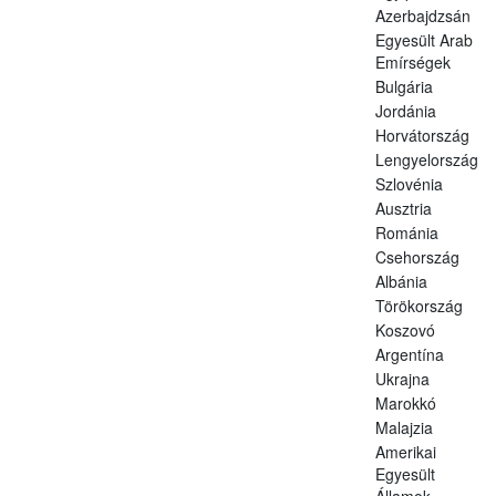
Azerbajdzsán
Egyesült Arab
Emírségek
Bulgária
Jordánia
Horvátország
Lengyelország
Szlovénia
Ausztria
Románia
Csehország
Albánia
Törökország
Koszovó
Argentína
Ukrajna
Marokkó
Malajzia
Amerikai
Egyesült
Államok