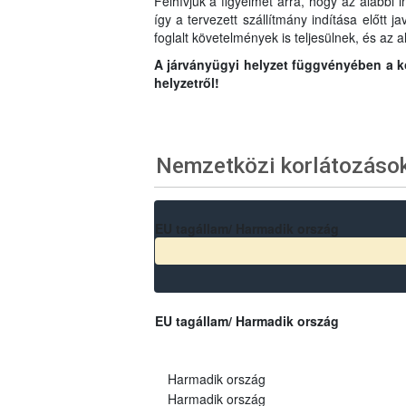
Felhívjuk a figyelmet arra, hogy az alábbi 
így a tervezett szállítmány indítása előtt 
foglalt követelmények is teljesülnek, és az a
A járványügyi helyzet függvényében a kor
helyzetről!
Nemzetközi korlátozáso
EU tagállam/ Harmadik ország
EU tagállam/ Harmadik ország
Harmadik ország
Harmadik ország