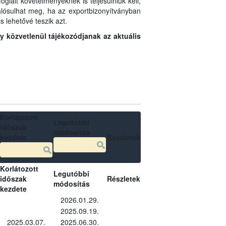
glalt követelményeknek is teljesülniük kell,
 valósulhat meg, ha az exportbizonyítványban
s lehetővé teszik azt.
gy közvetlenül tájékozódjanak az aktuális
Korlátozott
Legutóbbi
időszak
módosítás
kezdete
Részletek
Korlátozott
Legutóbbi
időszak
Részletek
módosítás
kezdete
2026.01.29.
2025.09.19.
2025.03.07.
2025.06.30.