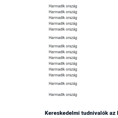
Harmadik ország
Harmadik ország
Harmadik ország
Harmadik ország
Harmadik ország
Harmadik ország
Harmadik ország
Harmadik ország
Harmadik ország
Harmadik ország
Harmadik ország
Harmadik ország
Harmadik ország
Harmadik ország
Georgia
A grúz Nemzeti Élelmiszerügynökség 2025
(WOAH)
2025. szeptember 10-én
vissz
Kereskedelmi tudnivalók az
árukra vonatkozó összes vonatkozó korlát