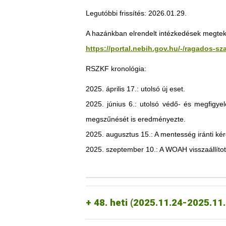
Jordánia
Legutóbbi frissítés: 2026.01.29.
Az ammani magyar nagykövetség tájékozta
az alábbiak vonatkozásában:
A hazánkban elrendelt intézkedések megtekin
https://portal.nebih.gov.hu/-/ragados-s
Élő, vágásra és tenyésztésre szánt 
RSZKF kronológia:
élő, vágásra és tenyésztésre szánt j
2025. április 17.: utolsó új eset.
Chile
2025. június 6.: utolsó védő- és megfigyel
A chilei állategészségügyi hatóság tájék
megszűnését is eredményezte.
vonatkozásában:
2025. augusztus 15.: A mentesség iránti k
Ukrajna
2025. november 25-én érkezett é
sertéshús,
dátummal.
2025. szeptember 10.: A WOAH visszaállítot
2025.10.27.
marhahús,
Szerbia
2025. november 26-án érkezett é
Mexikó
2025. október 23-án kelt értesít
- Feldolgozott kiegészítő kisállateledel
tej és tejtermékek,
48. heti (2025.11.24-2025.11
- táplálékkiegészítők, kiegészítők, adal
- nem szerelt vadásztrófeák
2025.10.20
friss nyers feldolgozott húskészítmén