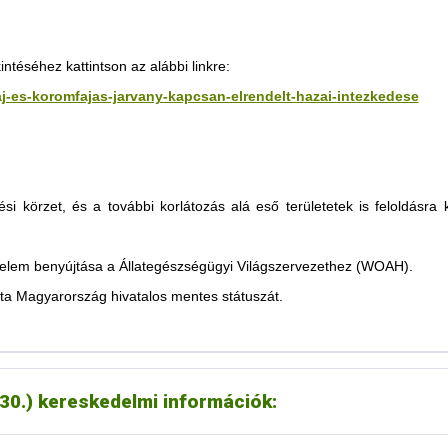
tása értelmében a jordán állategészségügyi hatóság feloldotta a 2025
téséhez kattintson az alábbi linkre:
zaj-es-koromfajas-jarvany-kapcsan-elrendelt-hazai-intezkedese
szarvasmarhák;
uhok.
ési körzet, és a további korlátozás alá eső területetek is feloldásra
oztatása értelmében feloldották a 2025 márciusában RSzKF miatt elrende
érelem benyújtása a Állategészségügyi Világszervezethez (WOAH).
rtesítés szerint az ukrán hatóság minden, az RSzKF miatt elrendelt ko
ta Magyarország hivatalos mentes státuszát.
rtesítés szerint a szerb hatóság feloldott minden, RSzKF miatt hozott 
és szerint feloldotta RSzKF vonatkozásában az alábbi termékekre vonatk
.30.) kereskedelmi információk:
ékanyagok, aromák
yek,