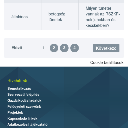
Milyen tünetei
betegség,
vannak az RSZKF-
általános
tünetek
nek juhokban és
kecskékben?
Előző
1
2
3
4
Következő
Cookie beállítások
Hivatalunk
Bemutatkozás
Szervezeti felépítés
Gazdálkodási adatok
Felügyeleti szervünk
Projektek
Kapcsolódó linkek
Adatkezelési tájékoztató