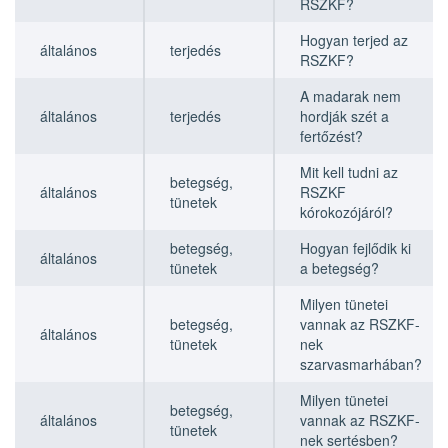
RSZKF?
Hogyan terjed az
általános
terjedés
RSZKF?
A madarak nem
általános
terjedés
hordják szét a
fertőzést?
Mit kell tudni az
betegség,
általános
RSZKF
tünetek
kórokozójáról?
betegség,
Hogyan fejlődik ki
általános
tünetek
a betegség?
Milyen tünetei
betegség,
vannak az RSZKF-
általános
tünetek
nek
szarvasmarhában?
Milyen tünetei
betegség,
általános
vannak az RSZKF-
tünetek
nek sertésben?