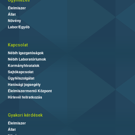
Ügyintézés
Élelmiszer
Állat
Növény
Labor/Egyéb
Kapcsolat
Nébih Igazgatóságok
Nébih Laboratóriumok
Kormányhivatalok
Sajtókapcsolat
Ügyfélszolgálat
Hatósági jogsegély
Élelmiszermentő Központ
Hírlevél feliratkozás
Gyakori kérdések
Élelmiszer
Állat