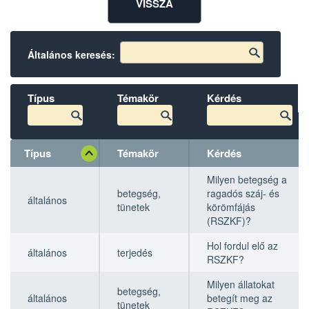
VISSZA
Általános keresés:
Típus
Témakör
Kérdés
Típus
Témakör
Kérdés
Típus
Típus
Témakör
Témakör
Kérdés
Kérdés
Milyen betegség a
betegség,
ragadós száj- és
általános
tünetek
körömfájás
(RSZKF)?
Hol fordul elő az
általános
terjedés
RSZKF?
Milyen állatokat
betegség,
általános
betegít meg az
tünetek