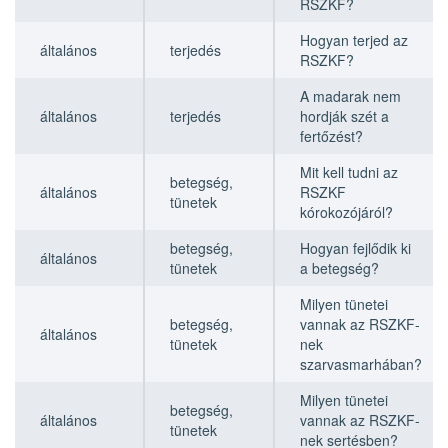
RSZKF?
Hogyan terjed az
általános
terjedés
RSZKF?
A madarak nem
általános
terjedés
hordják szét a
fertőzést?
Mit kell tudni az
betegség,
általános
RSZKF
tünetek
kórokozójáról?
betegség,
Hogyan fejlődik ki
általános
tünetek
a betegség?
Milyen tünetei
betegség,
vannak az RSZKF-
általános
tünetek
nek
szarvasmarhában?
Milyen tünetei
betegség,
általános
vannak az RSZKF-
tünetek
nek sertésben?