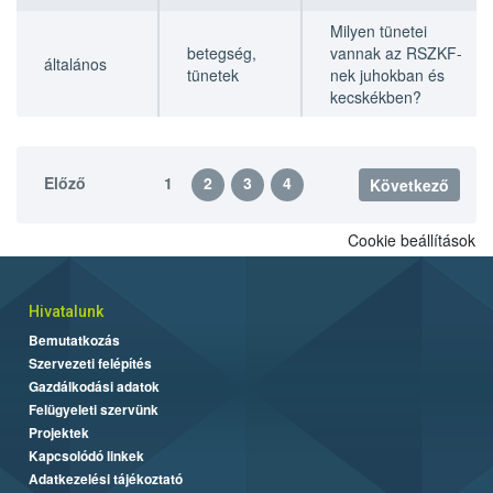
Milyen tünetei
betegség,
vannak az RSZKF-
általános
tünetek
nek juhokban és
kecskékben?
Előző
1
2
3
4
Következő
Cookie beállítások
Hivatalunk
Bemutatkozás
Szervezeti felépítés
Gazdálkodási adatok
Felügyeleti szervünk
Projektek
Kapcsolódó linkek
Adatkezelési tájékoztató