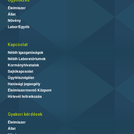
Ügyintézés
Élelmiszer
Állat
Növény
Labor/Egyéb
Kapcsolat
Nébih Igazgatóságok
Nébih Laboratóriumok
Kormányhivatalok
Sajtókapcsolat
Ügyfélszolgálat
Hatósági jogsegély
Élelmiszermentő Központ
Hírlevél feliratkozás
Gyakori kérdések
Élelmiszer
Állat