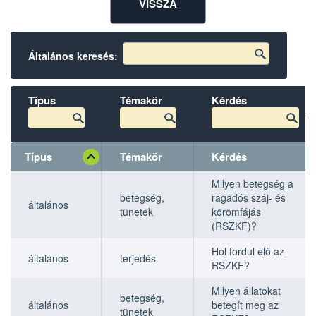
VISSZA
Általános keresés:
Típus
Témakör
Kérdés
Típus
Témakör
Kérdés
Típus
Típus
Témakör
Témakör
Kérdés
Kérdés
Milyen betegség a
betegség,
ragadós száj- és
általános
tünetek
körömfájás
(RSZKF)?
Hol fordul elő az
általános
terjedés
RSZKF?
Milyen állatokat
betegség,
általános
betegít meg az
tünetek