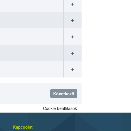
➕
➕
➕
➕
➕
Következő
Cookie beállítások
Kapcsolat