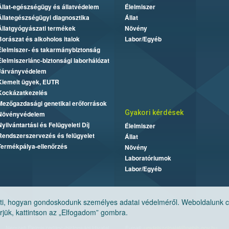
Állat-egészségügy és állatvédelem
Élelmiszer
Állategészségügyi diagnosztika
Állat
Állatgyógyászati termékek
Növény
Borászat és alkoholos italok
Labor/Egyéb
Élelmiszer- és takarmánybiztonság
Élelmiszerlánc-biztonsági laborhálózat
Járványvédelem
Kiemelt ügyek, EUTR
Kockázatkezelés
Mezőgazdasági genetikai erőforrások
Gyakori kérdések
Növényvédelem
Nyilvántartási és Felügyeleti Díj
Élelmiszer
Rendszerszervezés és felügyelet
Állat
Termékpálya-ellenőrzés
Növény
Laboratóriumok
Labor/Egyéb
, hogyan gondoskodunk személyes adatai védelméről. Weboldalunk cook
jük, kattintson az „Elfogadom” gombra.
Nemzeti Élelmiszerlánc-biztonsági Hivatal
E-mail:
ugyfelszolgalat@nebih.gov.hu