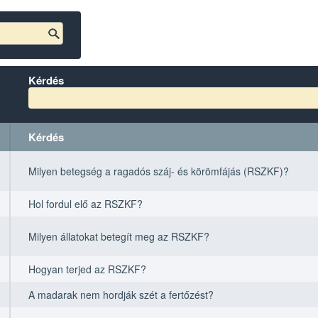
Kérdés
Kérdés
Kérdés
Kérdés
Milyen betegség a ragadós száj- és körömfájás (RSZKF)?
Hol fordul elő az RSZKF?
Milyen állatokat betegít meg az RSZKF?
Hogyan terjed az RSZKF?
A madarak nem hordják szét a fertőzést?