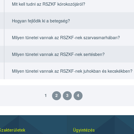
Mit kell tudni az RSZKF kórokozójáról?
Hogyan fejlődik ki a betegség?
Milyen tünetei vannak az RSZKF-nek szarvasmarhában?
Milyen tünetei vannak az RSZKF-nek sertésben?
Milyen tünetei vannak az RSZKF-nek juhokban és kecskékben?
1
2
3
4
Szakterületek
Ügyintézés