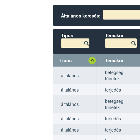
Általános keresés:
Típus
Témakör
Típus
Témakör
Típus
Típus
Témakör
Témakör
betegség,
általános
tünetek
általános
terjedés
betegség,
általános
tünetek
általános
terjedés
általános
terjedés