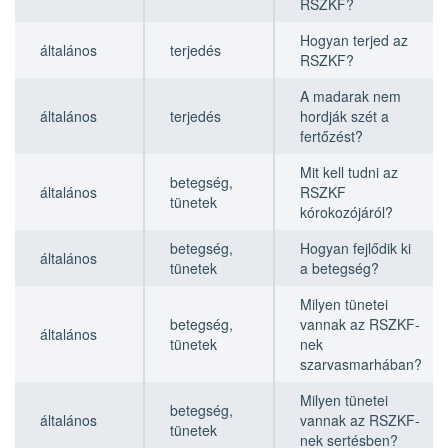
RSZKF?
Hogyan terjed az
általános
terjedés
RSZKF?
A madarak nem
általános
terjedés
hordják szét a
fertőzést?
Mit kell tudni az
betegség,
általános
RSZKF
tünetek
kórokozójáról?
betegség,
Hogyan fejlődik ki
általános
tünetek
a betegség?
Milyen tünetei
betegség,
vannak az RSZKF-
általános
tünetek
nek
szarvasmarhában?
Milyen tünetei
betegség,
általános
vannak az RSZKF-
tünetek
nek sertésben?