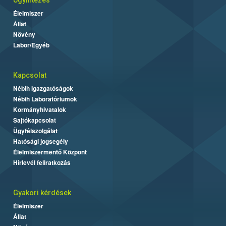
Ügyintézés
Élelmiszer
Állat
Növény
Labor/Egyéb
Kapcsolat
Nébih Igazgatóságok
Nébih Laboratóriumok
Kormányhivatalok
Sajtókapcsolat
Ügyfélszolgálat
Hatósági jogsegély
Élelmiszermentő Központ
Hírlevél feliratkozás
Gyakori kérdések
Élelmiszer
Állat