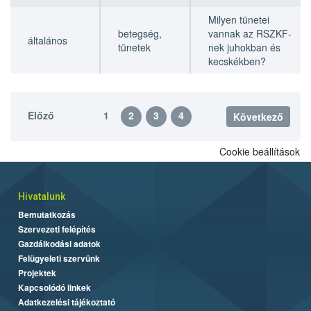
Milyen tünetei
betegség,
vannak az RSZKF-
általános
tünetek
nek juhokban és
kecskékben?
Előző
1
2
3
4
Következő
Cookie beállítások
Hivatalunk
Bemutatkozás
Szervezeti felépítés
Gazdálkodási adatok
Felügyeleti szervünk
Projektek
Kapcsolódó linkek
Adatkezelési tájékoztató