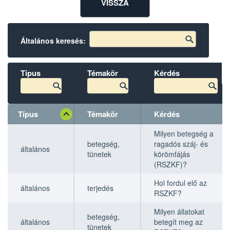
VISSZA
Általános keresés:
Típus
Témakör
Kérdés
Típus
Témakör
Kérdés
Típus
Típus
Témakör
Témakör
Kérdés
Kérdés
Milyen betegség a
betegség,
ragadós száj- és
általános
tünetek
körömfájás
(RSZKF)?
Hol fordul elő az
általános
terjedés
RSZKF?
Milyen állatokat
betegség,
általános
betegít meg az
tünetek