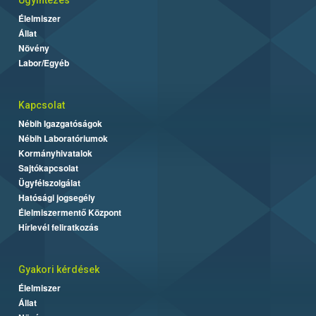
Ügyintézés
Élelmiszer
Állat
Növény
Labor/Egyéb
Kapcsolat
Nébih Igazgatóságok
Nébih Laboratóriumok
Kormányhivatalok
Sajtókapcsolat
Ügyfélszolgálat
Hatósági jogsegély
Élelmiszermentő Központ
Hírlevél feliratkozás
Gyakori kérdések
Élelmiszer
Állat