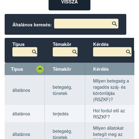
VISSZA
Általános keresés:
Típus
Témakör
Kérdés
Típus
Témakör
Kérdés
Típus
Típus
Témakör
Témakör
Kérdés
Kérdés
Milyen betegség a
betegség,
ragadós száj- és
általános
tünetek
körömfájás
(RSZKF)?
Hol fordul elő az
általános
terjedés
RSZKF?
Milyen állatokat
betegség,
általános
betegít meg az
tünetek