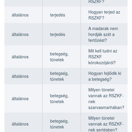
RSZKF?
Hogyan terjed az
általános
terjedés
RSZKF?
A madarak nem
általános
terjedés
hordják szét a
fertőzést?
Mit kell tudni az
betegség,
általános
RSZKF
tünetek
kórokozójáról?
betegség,
Hogyan fejlődik ki
általános
tünetek
a betegség?
Milyen tünetei
betegség,
vannak az RSZKF-
általános
tünetek
nek
szarvasmarhában?
Milyen tünetei
betegség,
általános
vannak az RSZKF-
tünetek
nek sertésben?