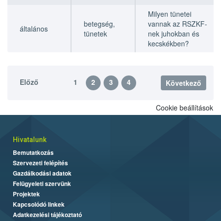
Milyen tünetei
betegség,
vannak az RSZKF-
általános
tünetek
nek juhokban és
kecskékben?
Előző
1
2
3
4
Következő
Cookie beállítások
Hivatalunk
Bemutatkozás
Szervezeti felépítés
Gazdálkodási adatok
Felügyeleti szervünk
Projektek
Kapcsolódó linkek
Adatkezelési tájékoztató