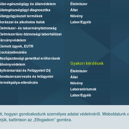
Állat-egészségügy és állatvédelem
Élelmiszer
Állategészségügyi diagnosztika
Állat
Állatgyógyászati termékek
Növény
Borászat és alkoholos italok
Labor/Egyéb
Élelmiszer- és takarmánybiztonság
Élelmiszerlánc-biztonsági laborhálózat
Járványvédelem
Kiemelt ügyek, EUTR
Kockázatkezelés
Mezőgazdasági genetikai erőforrások
Gyakori kérdések
Növényvédelem
Nyilvántartási és Felügyeleti Díj
Élelmiszer
Rendszerszervezés és felügyelet
Állat
Termékpálya-ellenőrzés
Növény
Laboratóriumok
Labor/Egyéb
, hogyan gondoskodunk személyes adatai védelméről. Weboldalunk cook
jük, kattintson az „Elfogadom” gombra.
Nemzeti Élelmiszerlánc-biztonsági Hivatal
E-mail:
ugyfelszolgalat@nebih.gov.hu