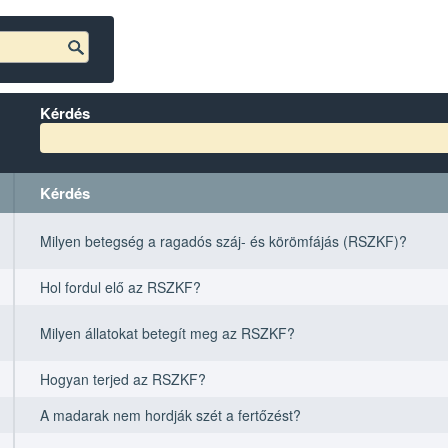
Kérdés
Kérdés
Kérdés
Kérdés
Milyen betegség a ragadós száj- és körömfájás (RSZKF)?
Hol fordul elő az RSZKF?
Milyen állatokat betegít meg az RSZKF?
Hogyan terjed az RSZKF?
A madarak nem hordják szét a fertőzést?