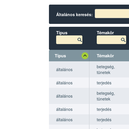
Általános keresés:
Típus
Témakör
Típus
Témakör
Típus
Típus
Témakör
Témakör
betegség,
általános
tünetek
általános
terjedés
betegség,
általános
tünetek
általános
terjedés
általános
terjedés