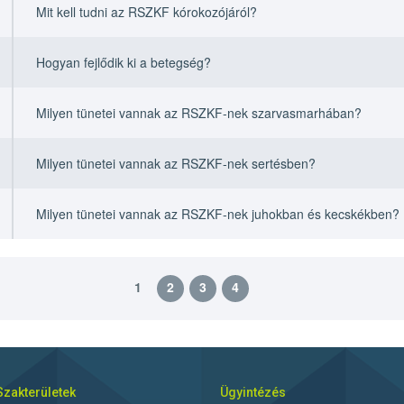
Mit kell tudni az RSZKF kórokozójáról?
Hogyan fejlődik ki a betegség?
Milyen tünetei vannak az RSZKF-nek szarvasmarhában?
Milyen tünetei vannak az RSZKF-nek sertésben?
Milyen tünetei vannak az RSZKF-nek juhokban és kecskékben?
1
2
3
4
Szakterületek
Ügyintézés