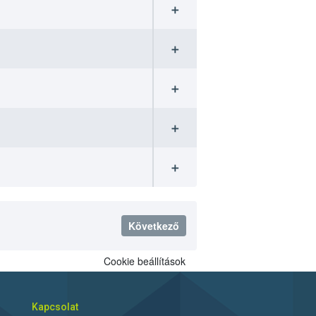
➕
➕
➕
➕
➕
Következő
Cookie beállítások
Kapcsolat