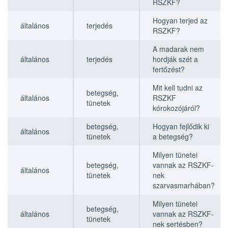
RSZKF?
Hogyan terjed az
általános
terjedés
RSZKF?
A madarak nem
általános
terjedés
hordják szét a
fertőzést?
Mit kell tudni az
betegség,
általános
RSZKF
tünetek
kórokozójáról?
betegség,
Hogyan fejlődik ki
általános
tünetek
a betegség?
Milyen tünetei
betegség,
vannak az RSZKF-
általános
tünetek
nek
szarvasmarhában?
Milyen tünetei
betegség,
általános
vannak az RSZKF-
tünetek
nek sertésben?