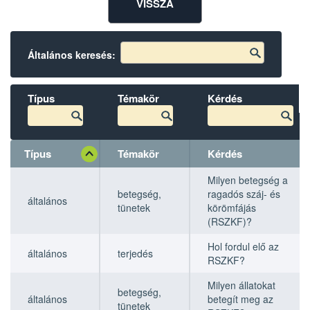
VISSZA
Általános keresés:
Típus
Témakör
Kérdés
Típus
Témakör
Kérdés
Típus
Típus
Témakör
Témakör
Kérdés
Kérdés
Milyen betegség a
betegség,
ragadós száj- és
általános
tünetek
körömfájás
(RSZKF)?
Hol fordul elő az
általános
terjedés
RSZKF?
Milyen állatokat
betegség,
általános
betegít meg az
tünetek