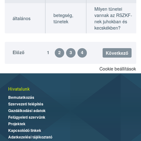
Milyen tünetei
betegség,
vannak az RSZKF-
általános
tünetek
nek juhokban és
kecskékben?
Előző
1
2
3
4
Következő
Cookie beállítások
Hivatalunk
Bemutatkozás
Szervezeti felépítés
Gazdálkodási adatok
Felügyeleti szervünk
Projektek
Kapcsolódó linkek
Adatkezelési tájékoztató