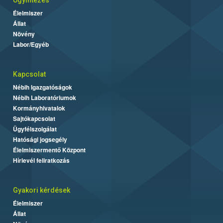
Ügyintézés
Élelmiszer
Állat
Növény
Labor/Egyéb
Kapcsolat
Nébih Igazgatóságok
Nébih Laboratóriumok
Kormányhivatalok
Sajtókapcsolat
Ügyfélszolgálat
Hatósági jogsegély
Élelmiszermentő Központ
Hírlevél feliratkozás
Gyakori kérdések
Élelmiszer
Állat