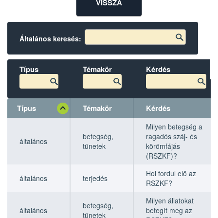
VISSZA
Általános keresés:
Típus
Témakör
Kérdés
Típus
Témakör
Kérdés
Típus
Típus
Témakör
Témakör
Kérdés
Kérdés
Milyen betegség a
betegség,
ragadós száj- és
általános
tünetek
körömfájás
(RSZKF)?
Hol fordul elő az
általános
terjedés
RSZKF?
Milyen állatokat
betegség,
általános
betegít meg az
tünetek