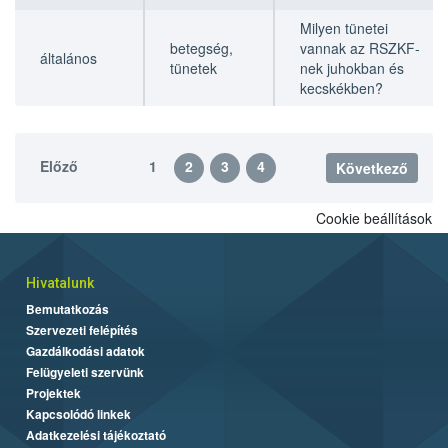
Milyen tünetei
betegség,
vannak az RSZKF-
általános
tünetek
nek juhokban és
kecskékben?
Előző
1
2
3
4
Következő
Cookie beállítások
Hivatalunk
Bemutatkozás
Szervezeti felépítés
Gazdálkodási adatok
Felügyeleti szervünk
Projektek
Kapcsolódó linkek
Adatkezelési tájékoztató