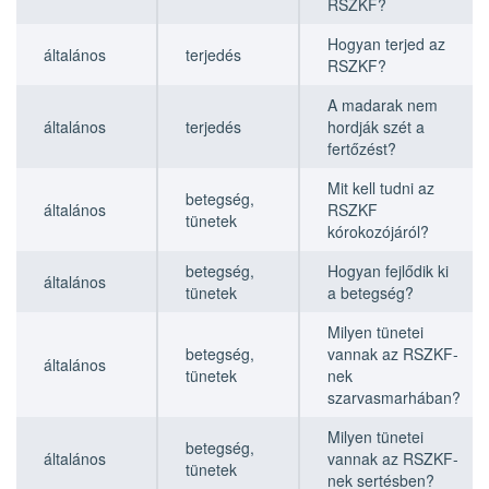
RSZKF?
Hogyan terjed az
általános
terjedés
RSZKF?
A madarak nem
általános
terjedés
hordják szét a
fertőzést?
Mit kell tudni az
betegség,
általános
RSZKF
tünetek
kórokozójáról?
betegség,
Hogyan fejlődik ki
általános
tünetek
a betegség?
Milyen tünetei
betegség,
vannak az RSZKF-
általános
tünetek
nek
szarvasmarhában?
Milyen tünetei
betegség,
általános
vannak az RSZKF-
tünetek
nek sertésben?