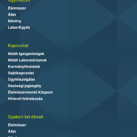
Ügyintézés
Élelmiszer
Állat
Növény
Labor/Egyéb
Kapcsolat
Nébih Igazgatóságok
Nébih Laboratóriumok
Kormányhivatalok
Sajtókapcsolat
Ügyfélszolgálat
Hatósági jogsegély
Élelmiszermentő Központ
Hírlevél feliratkozás
Gyakori kérdések
Élelmiszer
Állat