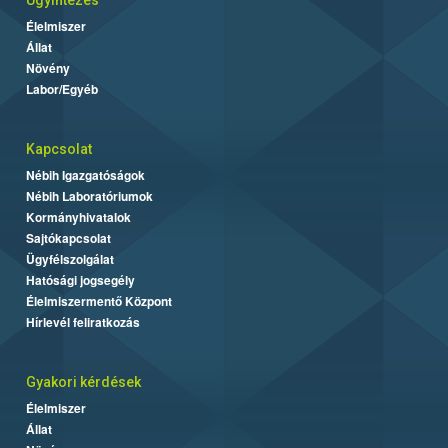
Ügyintézés
Élelmiszer
Állat
Növény
Labor/Egyéb
Kapcsolat
Nébih Igazgatóságok
Nébih Laboratóriumok
Kormányhivatalok
Sajtókapcsolat
Ügyfélszolgálat
Hatósági jogsegély
Élelmiszermentő Központ
Hírlevél feliratkozás
Gyakori kérdések
Élelmiszer
Állat