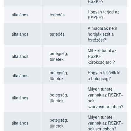
RSZKF?
Hogyan terjed az
általános
terjedés
RSZKF?
A madarak nem
általános
terjedés
hordják szét a
fertőzést?
Mit kell tudni az
betegség,
általános
RSZKF
tünetek
kórokozójáról?
betegség,
Hogyan fejlődik ki
általános
tünetek
a betegség?
Milyen tünetei
betegség,
vannak az RSZKF-
általános
tünetek
nek
szarvasmarhában?
Milyen tünetei
betegség,
általános
vannak az RSZKF-
tünetek
nek sertésben?