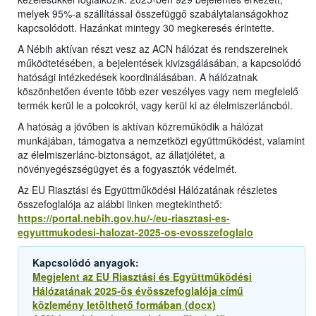
melyek 95%-a szállítással összefüggő szabálytalanságokhoz
kapcsolódott. Hazánkat mintegy 30 megkeresés érintette.
A Nébih aktívan részt vesz az ACN hálózat és rendszereinek
működtetésében, a bejelentések kivizsgálásában, a kapcsolódó
hatósági intézkedések koordinálásában. A hálózatnak
köszönhetően évente több ezer veszélyes vagy nem megfelelő
termék kerül le a polcokról, vagy kerül ki az élelmiszerláncból.
A hatóság a jövőben is aktívan közreműködik a hálózat
munkájában, támogatva a nemzetközi együttműködést, valamint
az élelmiszerlánc-biztonságot, az állatjólétet, a
növényegészségügyet és a fogyasztók védelmét.
Az EU Riasztási és Együttműködési Hálózatának részletes
összefoglalója az alábbi linken megtekinthető:
https://portal.nebih.gov.hu/-/eu-riasztasi-es-
egyuttmukodesi-halozat-2025-os-evosszefoglalo
Kapcsolódó anyagok:
Megjelent az EU Riasztási és Együttműködési
Hálózatának 2025-ös évösszefoglalója című
közlemény letölthető formában (docx)