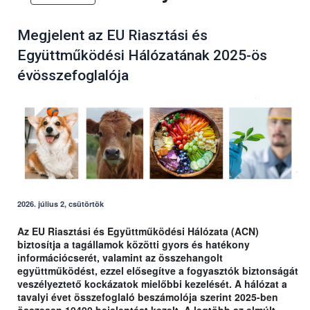
Megjelent az EU Riasztási és
Együttműködési Hálózatának 2025-ös
évösszefoglalója
2026. július 2, csütörtök
Az EU Riasztási és Együttműködési Hálózata (ACN)
biztosítja a tagállamok közötti gyors és hatékony
információcserét, valamint az összehangolt
együttműködést, ezzel elősegítve a fogyasztók biztonságát
veszélyeztető kockázatok mielőbbi kezelését. A hálózat a
tavalyi évet összefoglaló beszámolója szerint 2025-ben
összesen 10490 bejelentést kezelt. A legtöbb az elmúlt