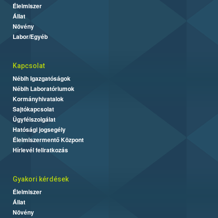
Élelmiszer
Állat
Növény
Labor/Egyéb
Kapcsolat
Nébih Igazgatóságok
Nébih Laboratóriumok
Kormányhivatalok
Sajtókapcsolat
Ügyfélszolgálat
Hatósági jogsegély
Élelmiszermentő Központ
Hírlevél feliratkozás
Gyakori kérdések
Élelmiszer
Állat
Növény