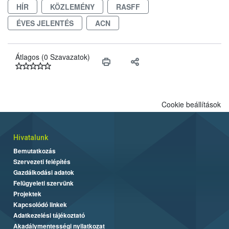
HÍR
KÖZLEMÉNY
RASFF
védekezésre. Az Oroganic készítmény kis kiszerelésben kiskerti
felhasználók számára is elérhető és ökológiai termesztésben is
ÉVES JELENTÉS
ACN
engedélyezett.
Átlagos (0 Szavazatok)
Cookie beállítások
Hivatalunk
Bemutatkozás
Szervezeti felépítés
Gazdálkodási adatok
Felügyeleti szervünk
Projektek
Kapcsolódó linkek
Adatkezelési tájékoztató
Akadálymentességi nyilatkozat