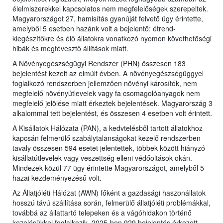
élelmiszerekkel kapcsolatos nem megfelelőségek szerepeltek.
Magyarországot 27, hamisítás gyanúját felvető ügy érintette,
amelyből 5 esetben hazánk volt a bejelentő: étrend-
kiegészítőkre és élő állatokra vonatkozó nyomon követhetőségi
hibák és megtévesztő állítások miatt.
A Növényegészségügyi Rendszer (PHN) összesen 183
bejelentést kezelt az elmúlt évben. A növényegészségüggyel
foglalkozó rendszerben jellemzően növényi károsítók, nem
megfelelő növényútlevelek vagy fa csomagolóanyagok nem
megfelelő jelölése miatt érkeztek bejelentések. Magyarország 3
alkalommal tett bejelentést, és összesen 4 esetben volt érintett.
A Kisállatok Hálózata (PAN), a kedvtelésből tartott állatokhoz
kapcsán felmerülő szabálytalanságokat kezelő rendszerben
tavaly összesen 594 esetet jelentettek, többek között hiányzó
kisállatútlevelek vagy veszettség elleni védőoltások okán.
Mindezek közül 77 ügy érintette Magyarországot, amelyből 5
hazai kezdeményezésű volt.
Az Állatjóléti Hálózat (AWN) főként a gazdasági haszonállatok
hosszú távú szállítása során, felmerülő állatjóléti problémákkal,
továbbá az állattartó telepeken és a vágóhidakon történő
kezelésükkel foglalkozik. 2025-ben 929 bejelentés érkezett,