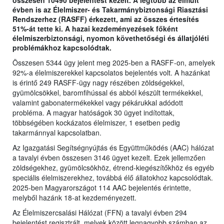
évben is az Élelmiszer- és Takarmánybiztonsági Riasztási
Rendszerhez (RASFF) érkezett, ami az összes értesítés
51%-át tette ki. A hazai kezdeményezések főként
élelmiszerbiztonsági, nyomon követhetőségi és állatjóléti
problémákhoz kapcsolódtak.
Összesen 5344 ügy jelent meg 2025-ben a RASFF-on, amelyek
92%-a élelmiszerekkel kapcsolatos bejelentés volt. A hazánkat
is érintő 249 RASFF-ügy nagy részében zöldségekkel,
gyümölcsökkel, baromfihússal és abból készült termékekkel,
valamint gabonatermékekkel vagy pékárukkal adódott
probléma. A magyar hatóságok 30 ügyet indítottak,
többségében kockázatos élelmiszer, 1 esetben pedig
takarmánnyal kapcsolatban.
Az Igazgatási Segítségnyújtás és Együttműködés (AAC) hálózat
a tavalyi évben összesen 3146 ügyet kezelt. Ezek jellemzően
zöldségekhez, gyümölcsökhöz, étrend-kiegészítőkhöz és egyéb
speciális élelmiszerekhez, továbbá élő állatokhoz kapcsolódtak.
2025-ben Magyarországot 114 AAC bejelentés érintette,
melyből hazánk 18-at kezdeményezett.
Az Élelmiszercsalási Hálózat (FFN) a tavalyi évben 294
bejelentést regisztrált, melyek között legnagyobb számban az