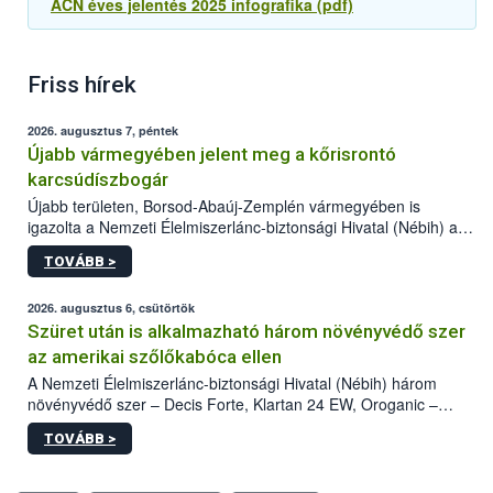
ACN éves jelentés 2025 infografika (pdf)
Friss hírek
2026. augusztus 7, péntek
Újabb vármegyében jelent meg a kőrisrontó
karcsúdíszbogár
Újabb területen, Borsod-Abaúj-Zemplén vármegyében is
igazolta a Nemzeti Élelmiszerlánc-biztonsági Hivatal (Nébih) a
kőrisrontó karcsúdíszbogár (Agrilus planipennis) jelenlétét. A
TOVÁBB >
kártevőt nem csak színcsapdában találták meg, de már fertőzött
fában is azonosították. A növényvédelmi szakemberek folytatják
az intenzív felderítést, emellett az intézkedéseket a szlovák
2026. augusztus 6, csütörtök
hatósággal is összehangolják a terjedés megállítása érdekében.
Szüret után is alkalmazható három növényvédő szer
az amerikai szőlőkabóca ellen
A Nemzeti Élelmiszerlánc-biztonsági Hivatal (Nébih) három
növényvédő szer – Decis Forte, Klartan 24 EW, Oroganic –
engedélyokiratát módosította, így azok a szüretet követően,
TOVÁBB >
egészen a vesszőérettség (BBCH 91) stádiumáig
felhasználhatóak a szőlőben. A kiterjesztések célja, hogy a korai
érésű szőlőkben is legyen lehetőség a károsító elleni további