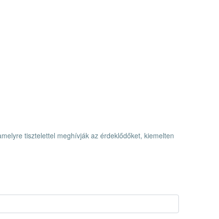
elyre tisztelettel meghívják az érdeklődőket, kiemelten
elyre tisztelettel meghívják az érdeklődőket, kiemelten az aktív mez