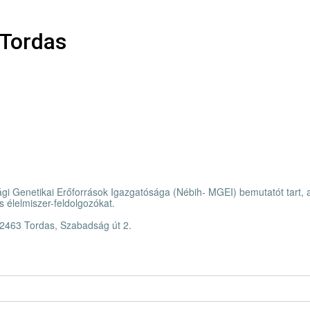
 Tordas
i Genetikai Erőforrások Igazgatósága (Nébih- MGEI) bemutatót tart, am
 élelmiszer-feldolgozókat.
 2463 Tordas, Szabadság út 2.
i Genetikai Erőforrások Igazgatósága (Nébih- MGEI) bemutatót tart, am
 2463 Tordas, Szabadság út 2.