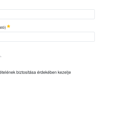
ató)
ató)
Obrigatório
.
ételének biztosítása érdekében kezelje