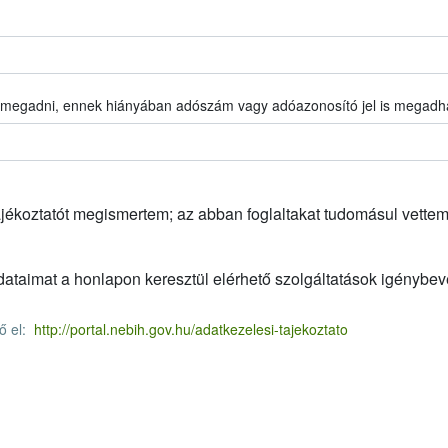
k, megadni, ennek hiányában adószám vagy adóazonosító jel is megadh
k, megadni, ennek hiányában adószám vagy adóazonosító jel is megadh
ájékoztatót megismertem; az abban foglaltakat tudomásul vettem
taimat a honlapon keresztül elérhető szolgáltatások igénybev
tő el:
http://portal.nebih.gov.hu/adatkezelesi-tajekoztato
tő el:
http://portal.nebih.gov.hu/adatkezelesi-tajekoztato