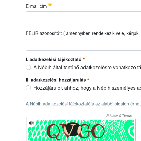
E-mail cím
E-mail cím
Obrigatório
FELIR azonosító*: ( amennyiben rendelkezik vele, kérjü
FELIR azonosító*: ( amennyiben rendelkezik vele, kérjü
I. adatkezelési tájékoztató
A Nébih által történő adatkezelésre vonatkozó t
I. adatkezelési tájékoztató
Obrigatório
II. adatkezelési hozzájárulás
Hozzájárulok ahhoz; hogy a Nébih személyes ada
II. adatkezelési hozzájárulás
Obrigatório
A Nébih adatkezelési tájékoztatója az alábbi oldalon érhe
A Nébih adatkezelési tájékoztatója az alábbi oldalon érhe