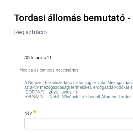
Tordasi állomás bemutató -
Regisztráció
2026. június 11.
Indica os campos necessários
A Nemzeti Élelmiszerlánc-biztonsági Hivatal Mezőgazdaság
az aktív mezőgazdasági termelőket, erdőgazdálkodókat és
IDŐPONT: 2026. június 11.
HELYSZÍN: Nébih Növényfajta-kísérleti Állomás, Tordas
Név
A Nemzeti Élelmiszerlánc-biztonsági Hivatal Mezőgazdaság
IDŐPONT: 2026. június 11.
HELYSZÍN: Nébih Növényfajta-kísérleti Állomás, Tordas
Név
Obrigatório