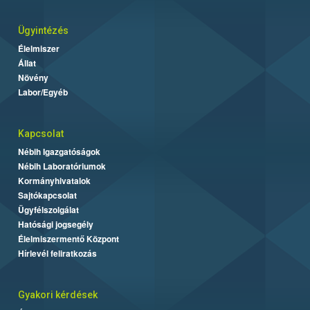
Ügyintézés
Élelmiszer
Állat
Növény
Labor/Egyéb
Kapcsolat
Nébih Igazgatóságok
Nébih Laboratóriumok
Kormányhivatalok
Sajtókapcsolat
Ügyfélszolgálat
Hatósági jogsegély
Élelmiszermentő Központ
Hírlevél feliratkozás
Gyakori kérdések