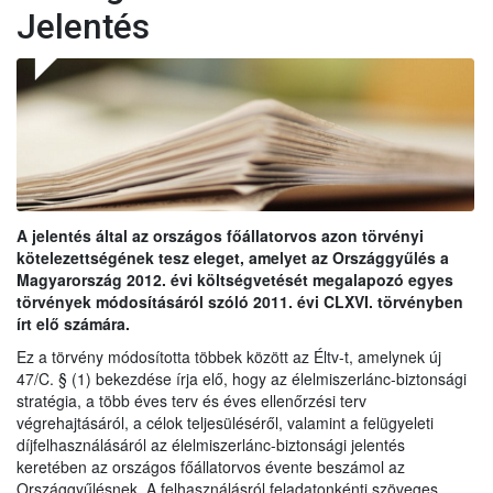
Jelentés
A jelentés által az országos főállatorvos azon törvényi
kötelezettségének tesz eleget, amelyet az Országgyűlés a
Magyarország 2012. évi költségvetését megalapozó egyes
törvények módosításáról szóló 2011. évi CLXVI. törvényben
írt elő számára.
Ez a törvény módosította többek között az Éltv-t, amelynek új
47/C. § (1) bekezdése írja elő, hogy az élelmiszerlánc-biztonsági
stratégia, a több éves terv és éves ellenőrzési terv
végrehajtásáról, a célok teljesüléséről, valamint a felügyeleti
díjfelhasználásáról az élelmiszerlánc-biztonsági jelentés
keretében az országos főállatorvos évente beszámol az
Országgyűlésnek. A felhasználásról feladatonkénti szöveges