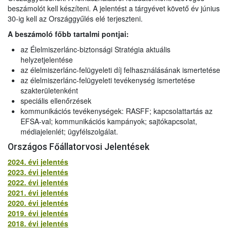
beszámolót kell készíteni. A jelentést a tárgyévet követő év június
30-ig kell az Országgyűlés elé terjeszteni.
A beszámoló főbb tartalmi pontjai:
az Élelmiszerlánc-biztonsági Stratégia aktuális
helyzetjelentése
az élelmiszerlánc-felügyeleti díj felhasználásának ismertetése
az élelmiszerlánc-felügyeleti tevékenység ismertetése
szakterületenként
speciális ellenőrzések
kommunikációs tevékenységek: RASFF; kapcsolattartás az
EFSA-val; kommunikációs kampányok; sajtókapcsolat,
médiajelenlét; ügyfélszolgálat.
Országos Főállatorvosi Jelentések
2024. évi jelentés
2023. évi jelentés
2022. évi jelentés
2021. évi jelentés
2020. évi jelentés
2019. évi jelentés
2018. évi jelentés