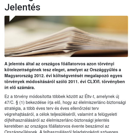
Jelentés
A jelentés által az országos főállatorvos azon törvényi
kötelezettségének tesz eleget, amelyet az Országgyűlés a
Magyarország 2012. évi költségvetését megalapozó egyes
törvények módosításáról szóló 2011. évi CLXVI. törvényben
írt elő számára.
Ez a törvény módosította többek között az Éltv-t, amelynek új
47/C. § (1) bekezdése írja elő, hogy az élelmiszerlánc-biztonsági
stratégia, a több éves terv és éves ellenőrzési terv
végrehajtásáról, a célok teljesüléséről, valamint a felügyeleti
díjfelhasználásáról az élelmiszerlánc-biztonsági jelentés
keretében az országos főállatorvos évente beszámol az
Országgyűlésnek. A felhasználásról feladatonkénti szöveges