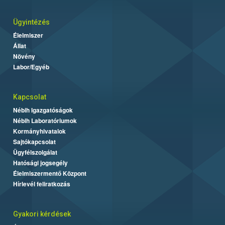
Ügyintézés
Élelmiszer
Állat
Növény
Labor/Egyéb
Kapcsolat
Nébih Igazgatóságok
Nébih Laboratóriumok
Kormányhivatalok
Sajtókapcsolat
Ügyfélszolgálat
Hatósági jogsegély
Élelmiszermentő Központ
Hírlevél feliratkozás
Gyakori kérdések