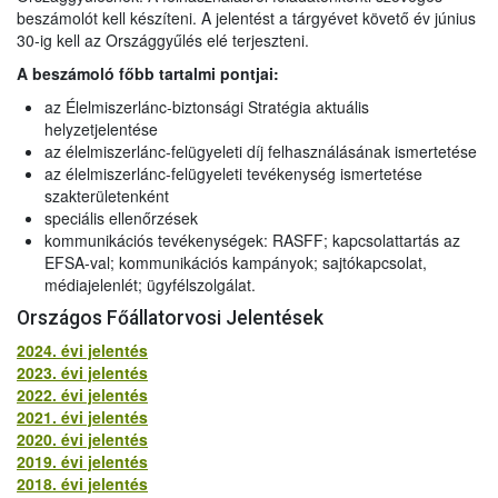
beszámolót kell készíteni. A jelentést a tárgyévet követő év június
30-ig kell az Országgyűlés elé terjeszteni.
A beszámoló főbb tartalmi pontjai:
az Élelmiszerlánc-biztonsági Stratégia aktuális
helyzetjelentése
az élelmiszerlánc-felügyeleti díj felhasználásának ismertetése
az élelmiszerlánc-felügyeleti tevékenység ismertetése
szakterületenként
speciális ellenőrzések
kommunikációs tevékenységek: RASFF; kapcsolattartás az
EFSA-val; kommunikációs kampányok; sajtókapcsolat,
médiajelenlét; ügyfélszolgálat.
Országos Főállatorvosi Jelentések
2024. évi jelentés
2023. évi jelentés
2022. évi jelentés
2021. évi jelentés
2020. évi jelentés
2019. évi jelentés
2018. évi jelentés