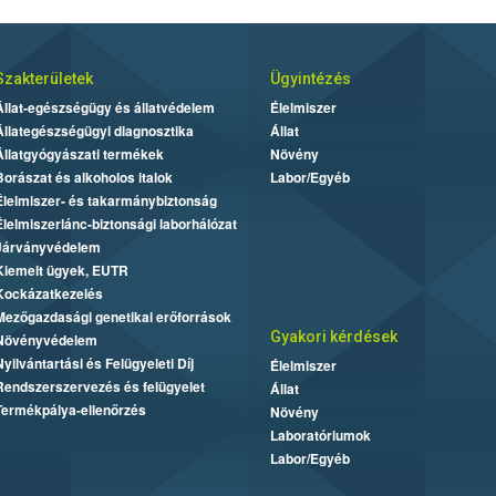
Szakterületek
Ügyintézés
Állat-egészségügy és állatvédelem
Élelmiszer
Állategészségügyi diagnosztika
Állat
Állatgyógyászati termékek
Növény
Borászat és alkoholos italok
Labor/Egyéb
Élelmiszer- és takarmánybiztonság
Élelmiszerlánc-biztonsági laborhálózat
Járványvédelem
Kiemelt ügyek, EUTR
Kockázatkezelés
Mezőgazdasági genetikai erőforrások
Gyakori kérdések
Növényvédelem
Nyilvántartási és Felügyeleti Díj
Élelmiszer
Rendszerszervezés és felügyelet
Állat
Termékpálya-ellenőrzés
Növény
Laboratóriumok
Labor/Egyéb