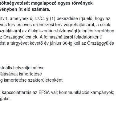
 költségvetését megalapozó egyes törvények
vényben írt elő számára.
tv-t, amelynek új 47/C. § (1) bekezdése írja elő, hogy az
ves terv és éves ellenőrzési terv végrehajtásáról, a célok
használásáról az élelmiszerlánc-biztonsági jelentés keretében
z Országgyűlésnek. A felhasználásról feladatonkénti
ést a tárgyévet követő év június 30-ig kell az Országgyűlés
ktuális helyzetjelentése
ználásának ismertetése
ég ismertetése szakterületenként
kapcsolattartás az EFSA-val; kommunikációs kampányok;
gálat.