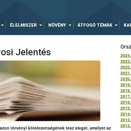
ÉLELMISZER
NÖVÉNY
ÁTFOGÓ TÉMÁK
KA
Orsz
osi Jelentés
2024.
2023.
2022.
2021.
2020.
2019.
2018.
2017.
2016.
2015.
2014.
2013.
2012.
 azon törvényi kötelezettségének tesz eleget, amelyet az