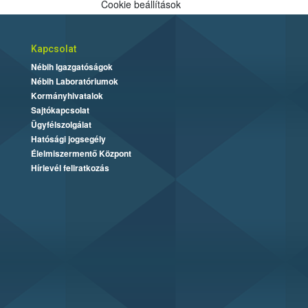
Cookie beállítások
Kapcsolat
Nébih Igazgatóságok
Nébih Laboratóriumok
Kormányhivatalok
Sajtókapcsolat
Ügyfélszolgálat
Hatósági jogsegély
Élelmiszermentő Központ
Hírlevél feliratkozás