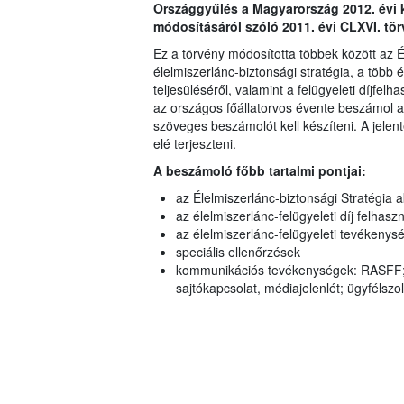
Országgyűlés a Magyarország 2012. évi
módosításáról szóló 2011. évi CLXVI. tör
Ez a törvény módosította többek között az Él
élelmiszerlánc-biztonsági stratégia, a több é
teljesüléséről, valamint a felügyeleti díjfel
az országos főállatorvos évente beszámol a
szöveges beszámolót kell készíteni. A jelent
elé terjeszteni.
A beszámoló főbb tartalmi pontjai:
az Élelmiszerlánc-biztonsági Stratégia a
az élelmiszerlánc-felügyeleti díj felhas
az élelmiszerlánc-felügyeleti tevékenys
speciális ellenőrzések
kommunikációs tevékenységek: RASFF; 
sajtókapcsolat, médiajelenlét; ügyfélszol