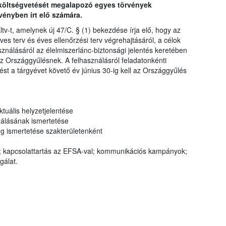
 költségvetését megalapozó egyes törvények
vényben írt elő számára.
tv-t, amelynek új 47/C. § (1) bekezdése írja elő, hogy az
ves terv és éves ellenőrzési terv végrehajtásáról, a célok
használásáról az élelmiszerlánc-biztonsági jelentés keretében
z Országgyűlésnek. A felhasználásról feladatonkénti
ést a tárgyévet követő év június 30-ig kell az Országgyűlés
ktuális helyzetjelentése
ználásának ismertetése
ég ismertetése szakterületenként
kapcsolattartás az EFSA-val; kommunikációs kampányok;
gálat.