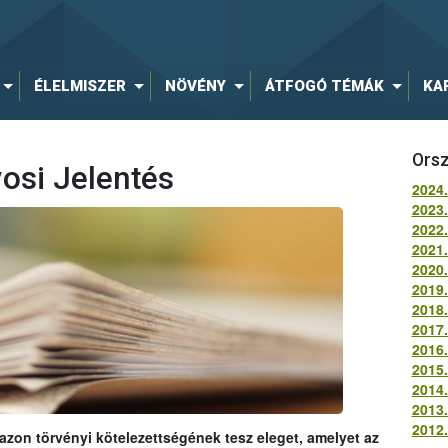
ÉLELMISZER
NÖVÉNY
ÁTFOGÓ TÉMÁK
KA
Orsz
osi Jelentés
2024.
2023.
2022.
2021.
2020.
2019.
2018.
2017.
2016.
2015.
2014.
2013.
2012.
 azon törvényi kötelezettségének tesz eleget, amelyet az