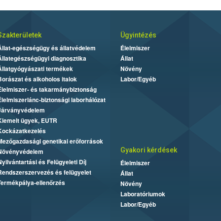
Szakterületek
Ügyintézés
Állat-egészségügy és állatvédelem
Élelmiszer
Állategészségügyi diagnosztika
Állat
Állatgyógyászati termékek
Növény
Borászat és alkoholos italok
Labor/Egyéb
Élelmiszer- és takarmánybiztonság
Élelmiszerlánc-biztonsági laborhálózat
Járványvédelem
Kiemelt ügyek, EUTR
Kockázatkezelés
Mezőgazdasági genetikai erőforrások
Gyakori kérdések
Növényvédelem
Nyilvántartási és Felügyeleti Díj
Élelmiszer
Rendszerszervezés és felügyelet
Állat
Termékpálya-ellenőrzés
Növény
Laboratóriumok
Labor/Egyéb