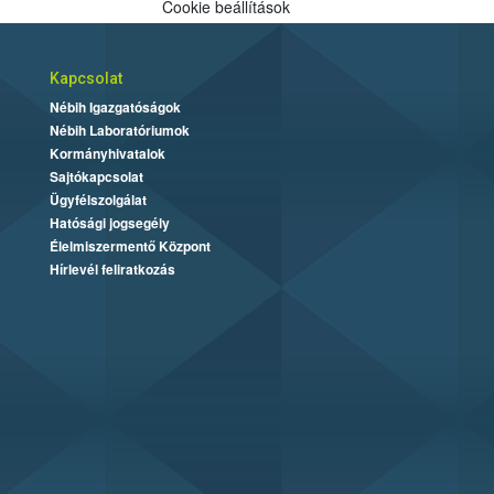
Cookie beállítások
Kapcsolat
Nébih Igazgatóságok
Nébih Laboratóriumok
Kormányhivatalok
Sajtókapcsolat
Ügyfélszolgálat
Hatósági jogsegély
Élelmiszermentő Központ
Hírlevél feliratkozás