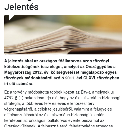
Jelentés
A jelentés által az országos főállatorvos azon törvényi
kötelezettségének tesz eleget, amelyet az Országgyűlés a
Magyarország 2012. évi költségvetését megalapozó egyes
törvények módosításáról szóló 2011. évi CLXVI. törvényben
írt elő számára.
Ez a törvény módosította többek között az Éltv-t, amelynek új
47/C. § (1) bekezdése írja elő, hogy az élelmiszerlánc-biztonsági
stratégia, a több éves terv és éves ellenőrzési terv
végrehajtásáról, a célok teljesüléséről, valamint a felügyeleti
díjfelhasználásáról az élelmiszerlánc-biztonsági jelentés
keretében az országos főállatorvos évente beszámol az
Országgyűlésnek. A felhasználásról feladatonkénti szöveges