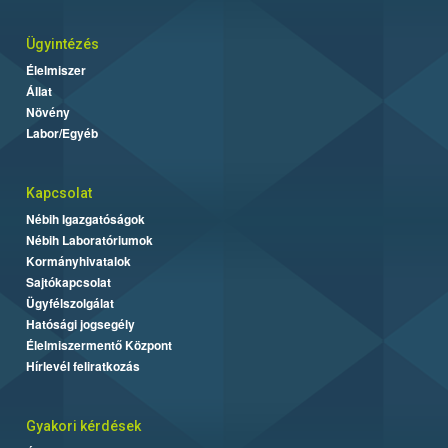
Ügyintézés
Élelmiszer
Állat
Növény
Labor/Egyéb
Kapcsolat
Nébih Igazgatóságok
Nébih Laboratóriumok
Kormányhivatalok
Sajtókapcsolat
Ügyfélszolgálat
Hatósági jogsegély
Élelmiszermentő Központ
Hírlevél feliratkozás
Gyakori kérdések