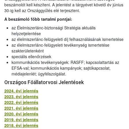
beszámolót kell készíteni. A jelentést a tárgyévet követő év június
30-ig kell az Országgyűlés elé terjeszteni.
A beszámoló főbb tartalmi pontjai:
az Élelmiszerlánc-biztonsági Stratégia aktuális
helyzetjelentése
az élelmiszerlánc-felügyeleti díj felhasználásának ismertetése
az élelmiszerlánc-felügyeleti tevékenység ismertetése
szakterületenként
speciális ellenőrzések
kommunikációs tevékenységek: RASFF; kapcsolattartás az
EFSA-val; kommunikációs kampányok; sajtókapcsolat,
médiajelenlét; ügyfélszolgálat.
Országos Főállatorvosi Jelentések
2024. évi jelentés
2023. évi jelentés
2022. évi jelentés
2021. évi jelentés
2020. évi jelentés
2019. évi jelentés
2018. évi jelentés