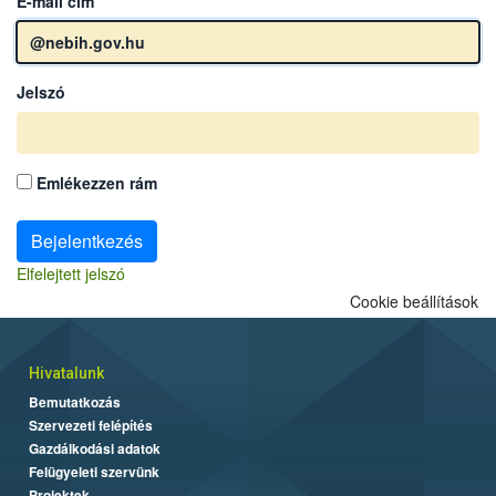
E-mail cím
Jelszó
Emlékezzen rám
Bejelentkezés
Elfelejtett jelszó
Cookie beállítások
Hivatalunk
Bemutatkozás
Szervezeti felépítés
Gazdálkodási adatok
Felügyeleti szervünk
Projektek