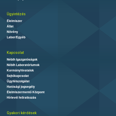
Ügyintézés
Élelmiszer
Állat
Növény
Labor/Egyéb
Kapcsolat
Nébih Igazgatóságok
Nébih Laboratóriumok
Kormányhivatalok
Sajtókapcsolat
Ügyfélszolgálat
Hatósági jogsegély
Élelmiszermentő Központ
Hírlevél feliratkozás
Gyakori kérdések