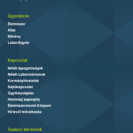
Ügyintézés
Élelmiszer
Állat
Növény
Labor/Egyéb
Kapcsolat
Nébih Igazgatóságok
Nébih Laboratóriumok
Kormányhivatalok
Sajtókapcsolat
Ügyfélszolgálat
Hatósági jogsegély
Élelmiszermentő Központ
Hírlevél feliratkozás
Gyakori kérdések