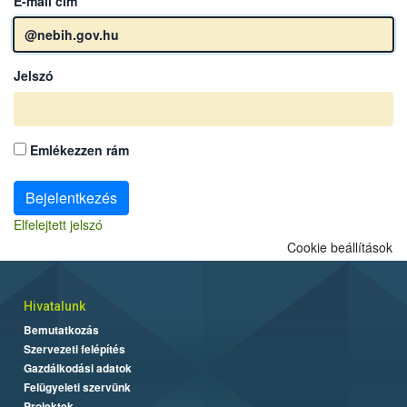
E-mail cím
Jelszó
Emlékezzen rám
Bejelentkezés
Elfelejtett jelszó
Cookie beállítások
Hivatalunk
Bemutatkozás
Szervezeti felépítés
Gazdálkodási adatok
Felügyeleti szervünk
Projektek