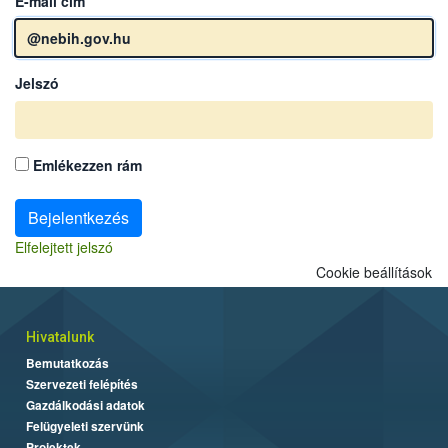
E-mail cím
Jelszó
Emlékezzen rám
Bejelentkezés
Elfelejtett jelszó
Cookie beállítások
Hivatalunk
Bemutatkozás
Szervezeti felépítés
Gazdálkodási adatok
Felügyeleti szervünk
Projektek