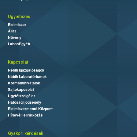
Ügyintézés
Élelmiszer
Állat
Növény
Labor/Egyéb
Kapcsolat
Nébih Igazgatóságok
Nébih Laboratóriumok
Kormányhivatalok
Sajtókapcsolat
Ügyfélszolgálat
Hatósági jogsegély
Élelmiszermentő Központ
Hírlevél feliratkozás
Gyakori kérdések