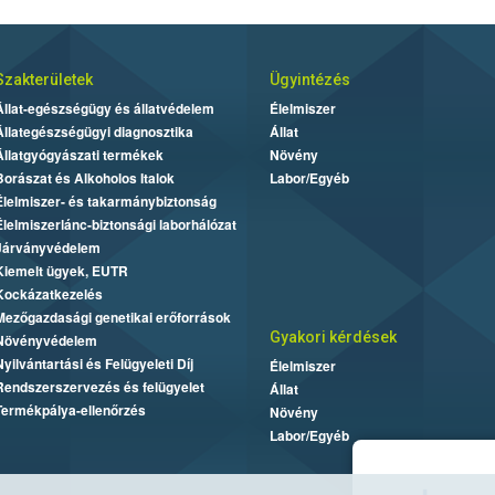
Szakterületek
Ügyintézés
Állat-egészségügy és állatvédelem
Élelmiszer
Állategészségügyi diagnosztika
Állat
Állatgyógyászati termékek
Növény
Borászat és Alkoholos Italok
Labor/Egyéb
Élelmiszer- és takarmánybiztonság
Élelmiszerlánc-biztonsági laborhálózat
Járványvédelem
Kiemelt ügyek, EUTR
Kockázatkezelés
Mezőgazdasági genetikai erőforrások
Gyakori kérdések
Növényvédelem
Nyilvántartási és Felügyeleti Díj
Élelmiszer
Rendszerszervezés és felügyelet
Állat
Termékpálya-ellenőrzés
Növény
Labor/Egyéb