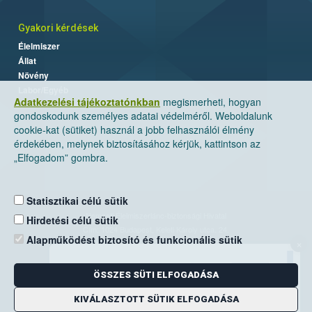
Gyakori kérdések
Élelmiszer
Állat
Növény
Labor/Egyéb
Adatkezelési tájékoztatónkban
megismerheti, hogyan
gondoskodunk személyes adatai védelméről. Weboldalunk
cookie-kat (sütiket) használ a jobb felhasználói élmény
érdekében, melynek biztosításához kérjük, kattintson az
„Elfogadom” gombra.
Statisztikai célú sütik
Nemzeti Élelmiszerlánc-biztonsági Hivatal
Hirdetési célú sütik
Cím: 1024 Budapest, Keleti Károly utca. 24.
Alapműködést biztosító és funkcionális sütik
×
Levelezési cím: 1525 Budapest. Pf. 30.
ÖSSZES SÜTI ELFOGADÁSA
E-mail:
ugyfelszolgalat@nebih.gov.hu
Zöld szám: 06-80/263-244
KIVÁLASZTOTT SÜTIK ELFOGADÁSA
Telefon: 06-1/ 336-9000