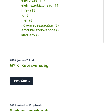
ellenőrzés
(14)
élelmiszerbiztonság
(14)
hírek
(13)
fd
(8)
méh
(8)
növényegészségügy
(8)
amerikai szőlőkabóca
(7)
kiadvány
(7)
2015. június 2, kedd
GYIK_Kevésvérűség
TOVÁBB >
2022. március 25, péntek
Szakmai témakörök