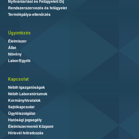
Nyilvántartási és Felügyeleti Díj
Rendszerszervezés és felügyelet
Termékpálya-ellenőrzés
Ügyintézés
Élelmiszer
Állat
Növény
Labor/Egyéb
Kapcsolat
Nébih Igazgatóságok
Nébih Laboratóriumok
Kormányhivatalok
Sajtókapcsolat
Ügyfélszolgálat
Hatósági jogsegély
Élelmiszermentő Központ
Hírlevél feliratkozás