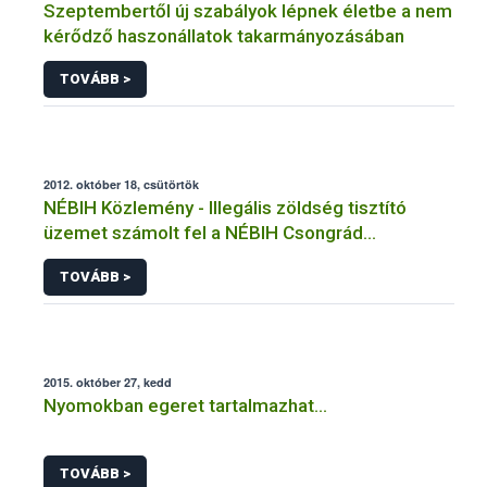
Szeptembertől új szabályok lépnek életbe a nem
kérődző haszonállatok takarmányozásában
TOVÁBB >
2012. október 18, csütörtök
NÉBIH Közlemény - Illegális zöldség tisztító
üzemet számolt fel a NÉBIH Csongrád
megyében
TOVÁBB >
2015. október 27, kedd
Nyomokban egeret tartalmazhat…
TOVÁBB >