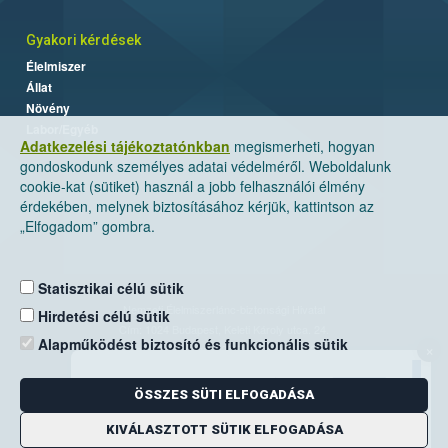
Gyakori kérdések
Élelmiszer
Állat
Növény
Labor/Egyéb
Adatkezelési tájékoztatónkban
megismerheti, hogyan
gondoskodunk személyes adatai védelméről. Weboldalunk
cookie-kat (sütiket) használ a jobb felhasználói élmény
érdekében, melynek biztosításához kérjük, kattintson az
„Elfogadom” gombra.
Statisztikai célú sütik
Nemzeti Élelmiszerlánc-biztonsági Hivatal
Hirdetési célú sütik
Cím: 1024 Budapest, Keleti Károly utca. 24.
Alapműködést biztosító és funkcionális sütik
×
Levelezési cím: 1525 Budapest. Pf. 30.
ÖSSZES SÜTI ELFOGADÁSA
E-mail:
ugyfelszolgalat@nebih.gov.hu
Zöld szám: 06-80/263-244
KIVÁLASZTOTT SÜTIK ELFOGADÁSA
Telefon: 06-1/ 336-9000