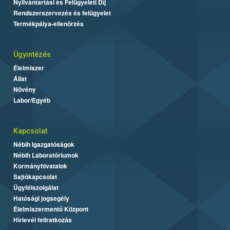
Nyilvántartási és Felügyeleti Díj
Rendszerszervezés és felügyelet
Termékpálya-ellenőrzés
Ügyintézés
Élelmiszer
Állat
Növény
Labor/Egyéb
Kapcsolat
Nébih Igazgatóságok
Nébih Laboratóriumok
Kormányhivatalok
Sajtókapcsolat
Ügyfélszolgálat
Hatósági jogsegély
Élelmiszermentő Központ
Hírlevél feliratkozás