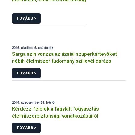
TOVÁBB >
2016. október 6, csütörtök
Sárga szín vonzza az ázsiai szuperkártevőket
nébih élelmiszer tudomány szillevél darázs
TOVÁBB >
2014. szeptember 29, hétfő
Kérdezz-felelek a fagylalt fogyasztás
élelmiszerbiztonsági vonatkozásairól
TOVÁBB >