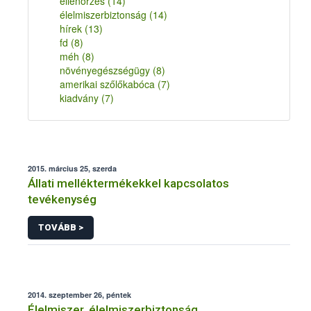
ellenőrzés
(14)
élelmiszerbiztonság
(14)
hírek
(13)
fd
(8)
méh
(8)
növényegészségügy
(8)
amerikai szőlőkabóca
(7)
kiadvány
(7)
2015. március 25, szerda
Állati melléktermékekkel kapcsolatos
tevékenység
TOVÁBB >
2014. szeptember 26, péntek
Élelmiszer, élelmiszerbiztonság