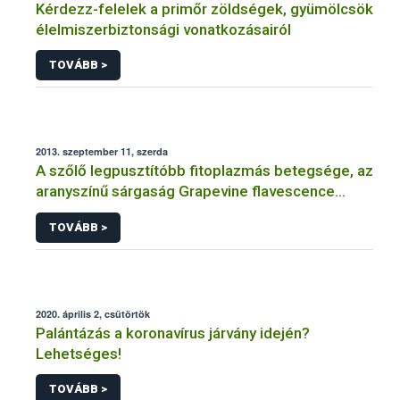
Kérdezz-felelek a primőr zöldségek, gyümölcsök
élelmiszerbiztonsági vonatkozásairól
TOVÁBB >
2013. szeptember 11, szerda
A szőlő legpusztítóbb fitoplazmás betegsége, az
aranyszínű sárgaság Grapevine flavescence
dorée (FD)
TOVÁBB >
2020. április 2, csütörtök
Palántázás a koronavírus járvány idején?
Lehetséges!
TOVÁBB >