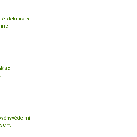
t érdekünk is
lme
ak az
övényvédelmi
se –