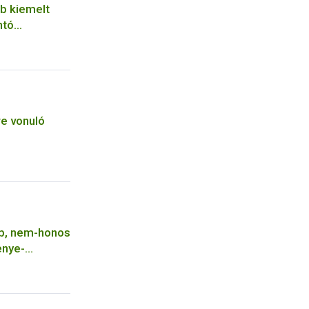
b kiemelt
ntó
re vonuló
bb, nem-honos
enye-