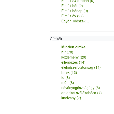
Elmúlt 24 órában
(0)
Elmúlt hét
(2)
Elmúlt hónap
(9)
Elmúlt év
(27)
Egyéni időszak…
Címkék
Minden címke
hír
(78)
közlemény
(20)
ellenőrzés
(14)
élelmiszerbiztonság
(14)
hírek
(13)
fd
(8)
méh
(8)
növényegészségügy
(8)
amerikai szőlőkabóca
(7)
kiadvány
(7)