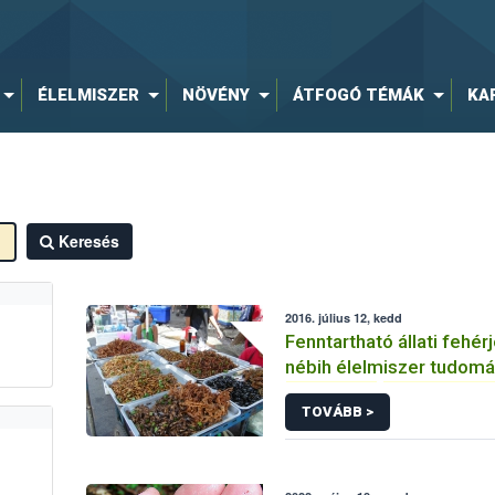
ÉLELMISZER
NÖVÉNY
ÁTFOGÓ TÉMÁK
KA
Keresés
2016. július 12, kedd
Fenntartható állati fehé
nébih élelmiszer tudom
rovarevés
rovarfogyas
TOVÁBB >