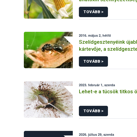
kukoricát is termesztett
TOVÁBB >
2016. május 2, hétfő
Szelídgesztenyéink úja
kártevője, a szelídgeszt
gubacsdarázs
TOVÁBB >
2023. február 1, szerda
Lehet-e a tücsök titkos
TOVÁBB >
2026. július 29, szerda