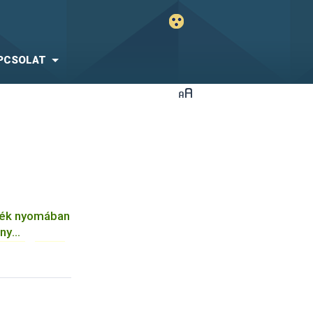
PCSOLAT
rjék nyomában
ány
ztás
...
rovar