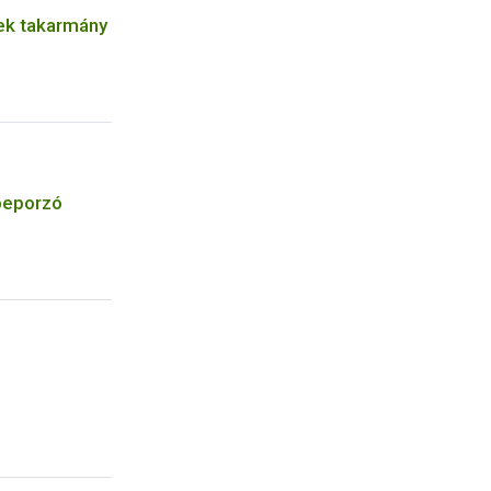
ek takarmány
 beporzó