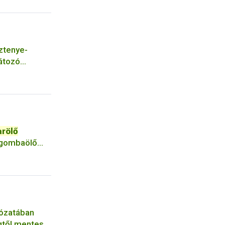
ztenye-
látozó
arölő
 gombaölő
lózatában
gtől mentes