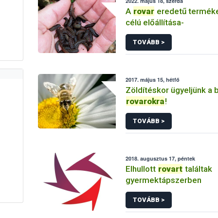
2022. május 18, szerda
A
rovar
eredetű termék
célú előállítása-
TOVÁBB >
2017. május 15, hétfő
Zöldítéskor ügyeljünk a
rovarokra
!
TOVÁBB >
2018. augusztus 17, péntek
Elhullott
rovart
találtak
gyermektápszerben
TOVÁBB >