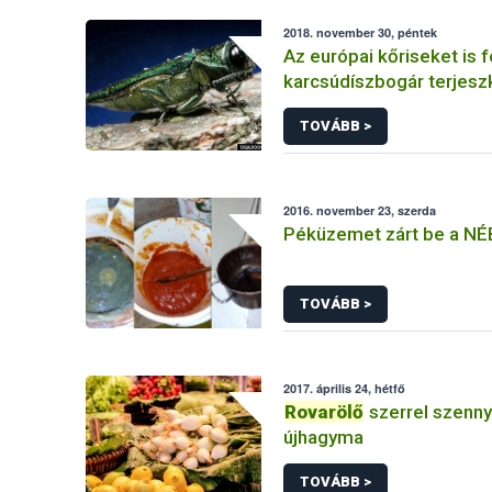
2018. november 30, péntek
Az európai kőriseket is 
karcsúdíszbogár terjes
TOVÁBB >
2016. november 23, szerda
Péküzemet zárt be a NÉ
TOVÁBB >
2017. április 24, hétfő
Rovarölő
szerrel szenny
újhagyma
TOVÁBB >