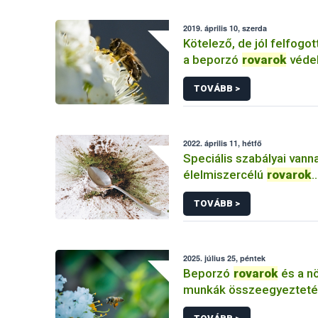
2019. április 10, szerda
Kötelező, de jól felfogot
a beporzó
rovarok
véde
TOVÁBB >
2022. április 11, hétfő
Speciális szabályai vann
élelmiszercélú
rovarok
forgalmazásának
TOVÁBB >
2025. július 25, péntek
Beporzó
rovarok
és a n
munkák összeegyezteté
fókuszban a méhészet