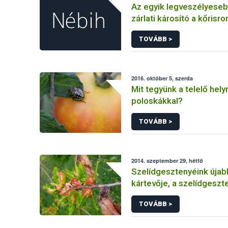
Az egyik legveszélyeseb
zárlati károsító a kőrisro
karcsúdíszbogár
TOVÁBB >
2016. október 5, szerda
Mit tegyünk a telelő hely
poloskákkal?
TOVÁBB >
2014. szeptember 29, hétfő
Szelídgesztenyéink úja
kártevője, a szelídgeszt
gubacsdarázs
TOVÁBB >