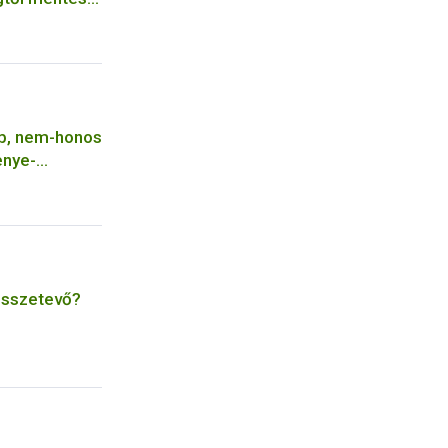
ek
bb, nem-honos
enye-
 összetevő?