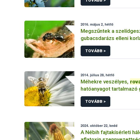
TOVÁBB >
2016. május 2, hétfő
Megszűntek a szelídges
gubacsdarázs elleni kor
intézkedések, fókuszban a biológiai
TOVÁBB >
védekezés
2014. július 28, hétfő
Méhekre veszélyes,
rov
hatóanyagot tartalmazó
növényvédő szert vont
TOVÁBB >
2024. október 22, kedd
A Nébih fajtakísérleti há
aflatoxin szennyezettsé