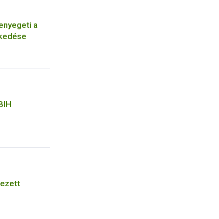
fenyegeti a
zkedése
BIH
ezett