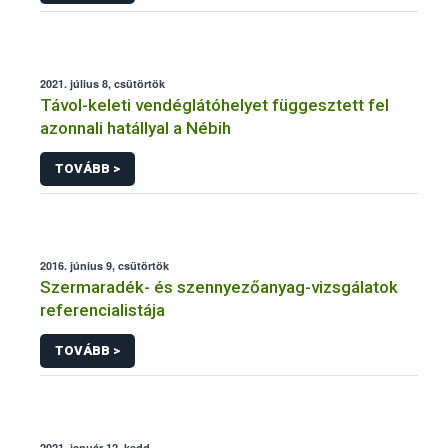
2021. július 8, csütörtök
Távol-keleti vendéglátóhelyet függesztett fel
azonnali hatállyal a Nébih
TOVÁBB >
2016. június 9, csütörtök
Szermaradék- és szennyezőanyag-vizsgálatok
referencialistája
TOVÁBB >
2021. január 12, kedd