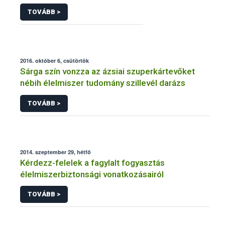
TOVÁBB >
2016. október 6, csütörtök
Sárga szín vonzza az ázsiai szuperkártevőket
nébih élelmiszer tudomány szillevél darázs
TOVÁBB >
2014. szeptember 29, hétfő
Kérdezz-felelek a fagylalt fogyasztás
élelmiszerbiztonsági vonatkozásairól
TOVÁBB >