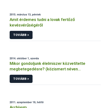
2015. március 13, péntek
Amit érdemes tudni a lovak fertőző
kevésvérűségéről
TOVÁBB >
2014. október 1, szerda
Mikor gondoljunk élelmiszer közvetítette
megbetegedésre? (közismert néven
ételmérgezésre, ételfertőzésre)
TOVÁBB >
2011. szeptember 19, hétfő
Archívum