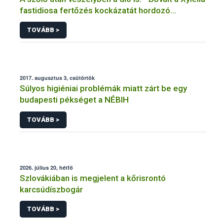
fastidiosa fertőzés kockázatát hordozó
növények listája
TOVÁBB >
2017. augusztus 3, csütörtök
Súlyos higiéniai problémák miatt zárt be egy
budapesti pékséget a NÉBIH
TOVÁBB >
2026. július 20, hétfő
Szlovákiában is megjelent a kőrisrontó
karcsúdíszbogár
TOVÁBB >