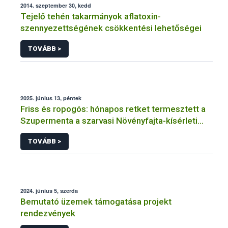
2014. szeptember 30, kedd
Tejelő tehén takarmányok aflatoxin-
szennyezettségének csökkentési lehetőségei
TOVÁBB >
2025. június 13, péntek
Friss és ropogós: hónapos retket termesztett a
Szupermenta a szarvasi Növényfajta-kísérleti
Állomáson
TOVÁBB >
2024. június 5, szerda
Bemutató üzemek támogatása projekt
rendezvények