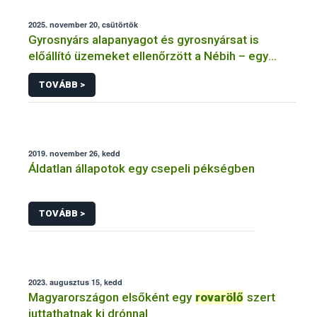
2025. november 20, csütörtök
Gyrosnyárs alapanyagot és gyrosnyársat is
előállító üzemeket ellenőrzött a Nébih – egy
üzem működését azonnal felfüggesztették
TOVÁBB >
2019. november 26, kedd
Áldatlan állapotok egy csepeli pékségben
TOVÁBB >
2023. augusztus 15, kedd
Magyarországon elsőként egy
rovarölő
szert
juttathatnak ki drónnal