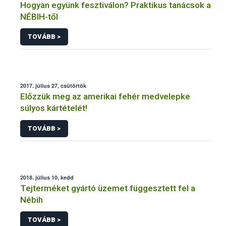
Hogyan együnk fesztiválon? Praktikus tanácsok a
NÉBIH-től
TOVÁBB >
2017. július 27, csütörtök
Előzzük meg az amerikai fehér medvelepke
súlyos kártételét!
TOVÁBB >
2018. július 10, kedd
Tejterméket gyártó üzemet függesztett fel a
Nébih
TOVÁBB >