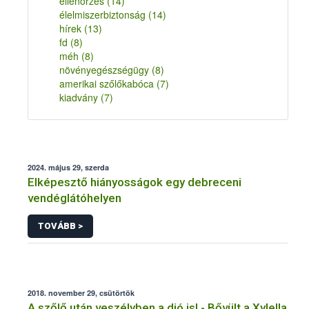
ellenőrzés
(14)
élelmiszerbiztonság
(14)
hírek
(13)
fd
(8)
méh
(8)
növényegészségügy
(8)
amerikai szőlőkabóca
(7)
kiadvány
(7)
2024. május 29, szerda
Elképesztő hiányosságok egy debreceni
vendéglátóhelyen
TOVÁBB >
2018. november 29, csütörtök
A szőlő után veszélyben a dió is! - Bővült a Xylella