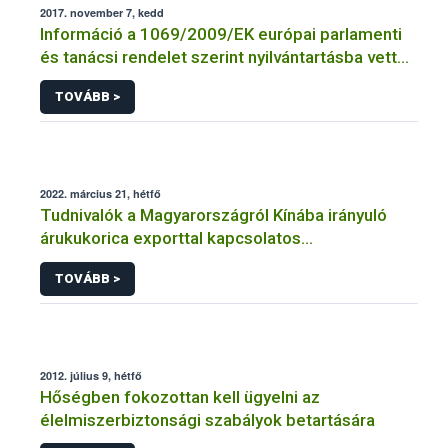
2017. november 7, kedd
Információ a 1069/2009/EK európai parlamenti
és tanácsi rendelet szerint nyilvántartásba vett
vagy engedélyezett üzemek jegyzékéhez
TOVÁBB >
2022. március 21, hétfő
Tudnivalók a Magyarországról Kínába irányuló
árukukorica exporttal kapcsolatos
kötelezettségekről
TOVÁBB >
2012. július 9, hétfő
Hőségben fokozottan kell ügyelni az
élelmiszerbiztonsági szabályok betartására