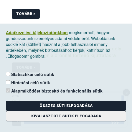
TOVÁBB >
Adatkezelési tájékoztatónkban
megismerheti, hogyan
gondoskodunk személyes adatai védelméről. Weboldalunk
2025. február 26, szerda
cookie-kat (sütiket) használ a jobb felhasználói élmény
Újabb
rovarölő
permetezőszer kapott engedélyt
érdekében, melynek biztosításához kérjük, kattintson az
Magyarországon a drónnal történő kijuttatásra
„Elfogadom” gombra.
TOVÁBB >
Statisztikai célú sütik
Hirdetési célú sütik
Alapműködést biztosító és funkcionális sütik
×
2026. április 24, péntek
Újabb
rovarölő
szerek kaptak engedélyt az
ÖSSZES SÜTI ELFOGADÁSA
amerikai szőlőkabóca elleni védekezésben
KIVÁLASZTOTT SÜTIK ELFOGADÁSA
TOVÁBB >