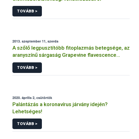
TOVÁBB >
2013. szeptember 11, szerda
A szőlő legpusztítóbb fitoplazmás betegsége, az
aranyszínű sárgaság Grapevine flavescence
dorée (FD)
TOVÁBB >
2020. április 2, csütörtök
Palántázás a koronavírus járvány idején?
Lehetséges!
TOVÁBB >