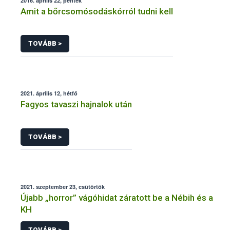
2016. április 22, péntek
Amit a bőrcsomósodáskórról tudni kell
TOVÁBB >
2021. április 12, hétfő
Fagyos tavaszi hajnalok után
TOVÁBB >
2021. szeptember 23, csütörtök
Újabb „horror” vágóhidat záratott be a Nébih és a
KH
TOVÁBB >