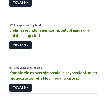
TOVÁBB >
2024. augusztus 2, péntek
Élelmiszerbiztonsági szempontból nincs új a
balatoni nap alatt
TOVÁBB >
2018. november 28, szerda
Komoly élelmiszerbiztonsági hiányosságok miatt
függesztette fel a Nébih egy fővárosi
cukrászüzem működését
TOVÁBB >