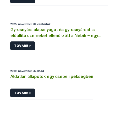
2025. november 20, csütörtök
Gyrosnyárs alapanyagot és gyrosnyársat is
előállító üzemeket ellenőrzött a Nébih – egy
üzem működését azonnal felfüggesztették
TOVÁBB >
2019. november 26, kedd
Áldatlan állapotok egy csepeli pékségben
TOVÁBB >