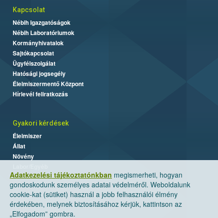
Kapcsolat
Nébih Igazgatóságok
Nébih Laboratóriumok
Kormányhivatalok
Sajtókapcsolat
Ügyfélszolgálat
Hatósági jogsegély
Élelmiszermentő Központ
Hírlevél feliratkozás
Gyakori kérdések
Élelmiszer
Állat
Növény
Labor/Egyéb
Adatkezelési tájékoztatónkban
megismerheti, hogyan
gondoskodunk személyes adatai védelméről. Weboldalunk
cookie-kat (sütiket) használ a jobb felhasználói élmény
érdekében, melynek biztosításához kérjük, kattintson az
„Elfogadom” gombra.