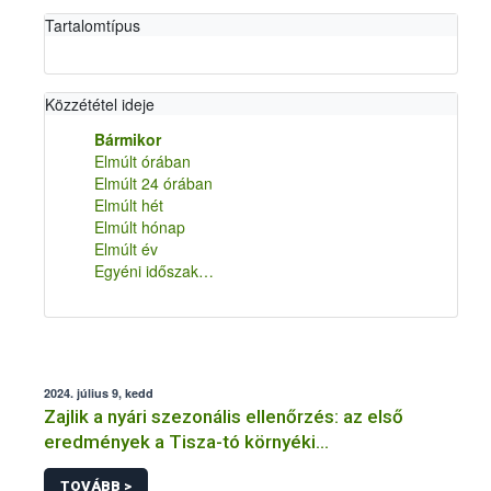
Tartalomtípus
Közzététel ideje
Bármikor
Elmúlt órában
Elmúlt 24 órában
Elmúlt hét
Elmúlt hónap
Elmúlt év
Egyéni időszak…
2024. július 9, kedd
Zajlik a nyári szezonális ellenőrzés: az első
eredmények a Tisza-tó környéki
vendéglátóhelyekről érkeztek
TOVÁBB >