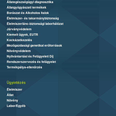
Állategészségügyi diagnosztika
Állatgyógyászati termékek
Borászat és Alkoholos Italok
Élelmiszer- és takarmánybiztonság
Élelmiszerlánc-biztonsági laborhálózat
Járványvédelem
Kiemelt ügyek, EUTR
Kockázatkezelés
Mezőgazdasági genetikai erőforrások
Növényvédelem
Nyilvántartási és Felügyeleti Díj
Rendszerszervezés és felügyelet
Termékpálya-ellenőrzés
Ügyintézés
Élelmiszer
Állat
Növény
Labor/Egyéb