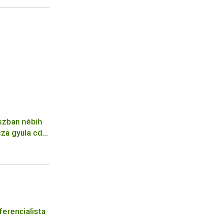
szban nébih
za gyula cdc
pfene
erencialista