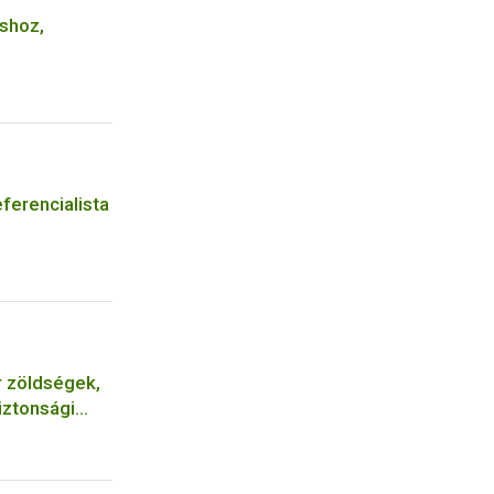
áshoz,
ferencialista
r zöldségek,
iztonsági