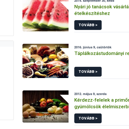
2014. szeptember 30, kedd
Nyári jó tanácsok vásárl
ételkészítéshez
TOVÁBB >
2016. június 9, csütörtök
Táplálkozástudományi re
TOVÁBB >
2012. május 9, szerda
Kérdezz-felelek a primő
gyümölcsök élelmiszerb
vonatkozásairól
TOVÁBB >