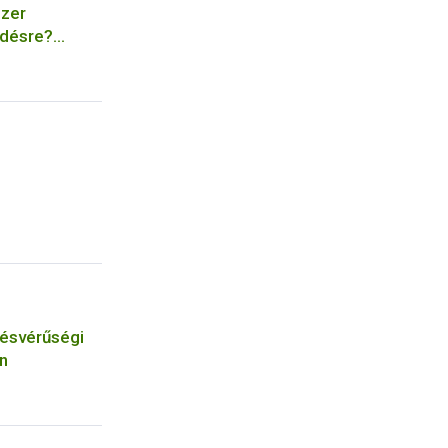
szer
edésre?
érgezésre,
vésvérűségi
n