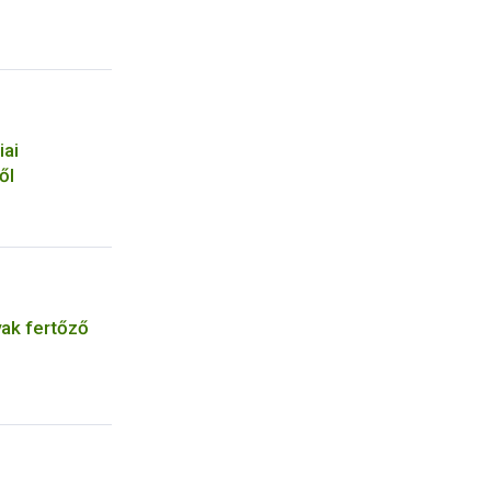
iai
ől
vak fertőző