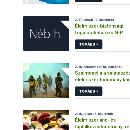
2017. január 19, csütörtök
Élelmiszer-biztonsági
fogalomhatározó N-P
TOVÁBB >
2016. szeptember 15, csütörtök
Szalmonella a salátaszó
élelmiszer tudomány kas
bioterrorizmus terror lé
TOVÁBB >
2016. július 14, csütörtök
Élelmiszerlánc- és
táplálkozástudományi ref