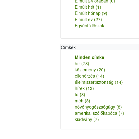
Elmúlt 24 órában
(0)
Elmúlt hét
(1)
Elmúlt hónap
(9)
Elmúlt év
(27)
Egyéni időszak…
Címkék
Minden címke
hír
(78)
közlemény
(20)
ellenőrzés
(14)
élelmiszerbiztonság
(14)
hírek
(13)
fd
(8)
méh
(8)
növényegészségügy
(8)
amerikai szőlőkabóca
(7)
kiadvány
(7)