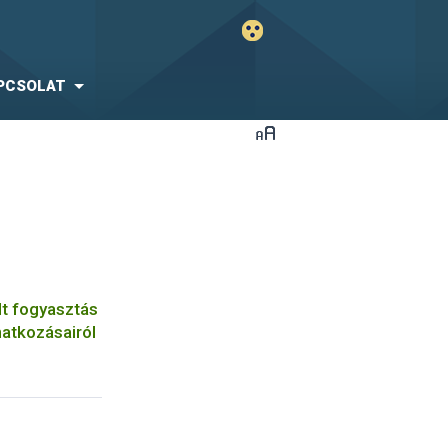
PCSOLAT
lt fogyasztás
natkozásairól