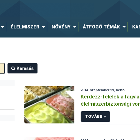
ÉLELMISZER
NÖVÉNY
ÁTFOGÓ TÉMÁK
KA
Keresés
2014. szeptember 29, hétfő
Kérdezz-felelek a fagyla
élelmiszerbiztonsági vo
TOVÁBB >