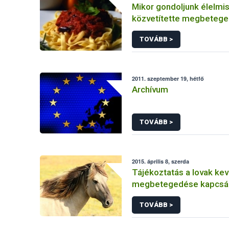
Mikor gondoljunk élelmi
közvetítette megbeteg
(közismert néven ételm
TOVÁBB >
ételfertőzésre)
2011. szeptember 19, hétfő
Archívum
TOVÁBB >
2015. április 8, szerda
Tájékoztatás a lovak ke
megbetegedése kapcsá
TOVÁBB >