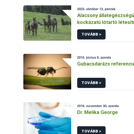
2023. október 13, péntek
Alacsony állategészségü
kockázatú lótartó létes
vonatkozó követelmény
TOVÁBB >
2016. június 8, szerda
Gubacsdarázs referencia
TOVÁBB >
2016. november 30, szerda
Dr. Melika George
TOVÁBB >