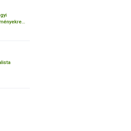
gyi
ítményekre
ek
lista