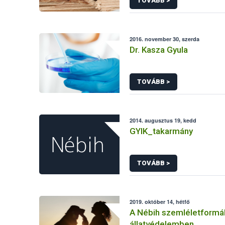
TOVÁBB >
2016. november 30, szerda
Dr. Kasza Gyula
TOVÁBB >
2014. augusztus 19, kedd
GYIK_takarmány
TOVÁBB >
2019. október 14, hétfő
A Nébih szemléletformá
állatvédelemben