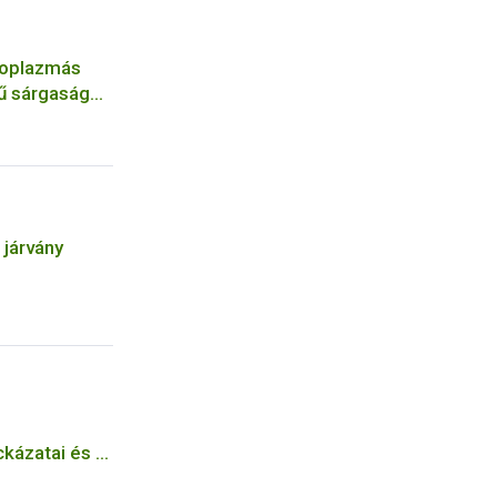
itoplazmás
ű sárgaság
orée (FD)
 járvány
kázatai és a