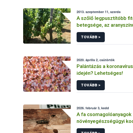
2013. szeptember 11, szerda
A szőlő legpusztítóbb f
betegsége, az aranyszín
Grapevine flavescence d
TOVÁBB >
2020. április 2, csütörtök
Palántázás a koronavírus
idején? Lehetséges!
TOVÁBB >
2026. február 3, kedd
A fa csomagolóanyagok
növényegészségügyi koc
védekezés lehetőségei