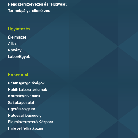
Rendszerszervezés és felügyelet
Termékpálya-ellenőrzés
Ügyintézés
Élelmiszer
Állat
Növény
Labor/Egyéb
Kapcsolat
Nébih Igazgatóságok
Nébih Laboratóriumok
Kormányhivatalok
Sajtókapcsolat
Ügyfélszolgálat
Hatósági jogsegély
Élelmiszermentő Központ
Hírlevél feliratkozás