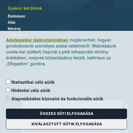
Gyakori kérdések
Élelmiszer
Állat
Növény
Labor/Egyéb
Adatkezelési tájékoztatónkban
megismerheti, hogyan
gondoskodunk személyes adatai védelméről. Weboldalunk
cookie-kat (sütiket) használ a jobb felhasználói élmény
érdekében, melynek biztosításához kérjük, kattintson az
„Elfogadom” gombra.
Statisztikai célú sütik
Nemzeti Élelmiszerlánc-biztonsági Hivatal
Hirdetési célú sütik
Cím: 1024 Budapest, Keleti Károly utca. 24.
Alapműködést biztosító és funkcionális sütik
×
Levelezési cím: 1525 Budapest. Pf. 30.
ÖSSZES SÜTI ELFOGADÁSA
E-mail:
ugyfelszolgalat@nebih.gov.hu
Zöld szám: 06-80/263-244
KIVÁLASZTOTT SÜTIK ELFOGADÁSA
Telefon: 06-1/ 336-9000