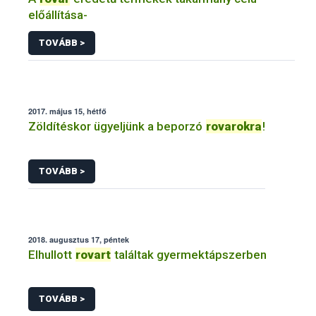
előállítása-
TOVÁBB >
2017. május 15, hétfő
Zöldítéskor ügyeljünk a beporzó
rovarokra
!
TOVÁBB >
2018. augusztus 17, péntek
Elhullott
rovart
találtak gyermektápszerben
TOVÁBB >