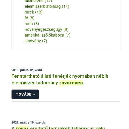
ellenőrzés
(14)
élelmiszerbiztonság
(14)
hírek
(13)
fd
(8)
méh
(8)
növényegészségügy
(8)
amerikai szőlőkabóca
(7)
kiadvány
(7)
2016. július 12, kedd
Fenntartható állati fehérjék nyomában nébih
élelmiszer tudomány
rovarevés
rovarfogyasztás
...
rovar
TOVÁBB >
2022. május 18, szerda
A
rovar
eredetű termékek takarmány célú