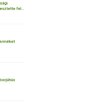
sági
esztette fel
krászüzem
terméket
borjúhús