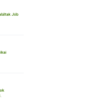
aláltak Jób
ikai
gok
.