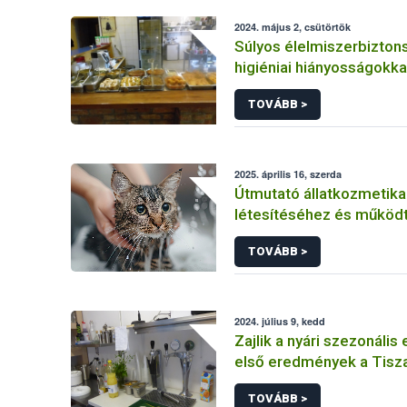
2024. május 2, csütörtök
Súlyos élelmiszerbizton
higiéniai hiányosságokk
egy fővárosi vendéglátó
TOVÁBB >
Nébih
2025. április 16, szerda
Útmutató állatkozmetika
létesítéséhez és működ
TOVÁBB >
2024. július 9, kedd
Zajlik a nyári szezonális 
első eredmények a Tisza
vendéglátóhelyekről érk
TOVÁBB >