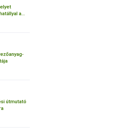
elyet
hatállyal a
yezőanyag-
tája
tési útmutató
ra