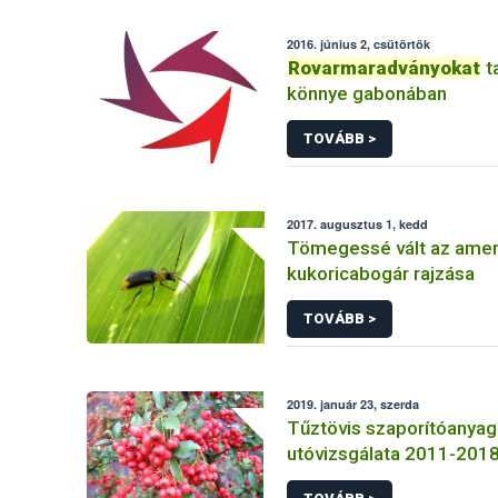
2016. június 2, csütörtök
Rovarmaradványokat
t
könnye gabonában
TOVÁBB >
2017. augusztus 1, kedd
Tömegessé vált az amer
kukoricabogár rajzása
TOVÁBB >
2019. január 23, szerda
Tűztövis szaporítóanya
utóvizsgálata 2011-2018