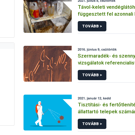
2021. július 8, csütörtök
Távol-keleti vendéglátóh
függesztett fel azonnali 
Nébih
TOVÁBB >
2016. június 9, csütörtök
Szermaradék- és szenn
vizsgálatok referencialis
TOVÁBB >
2021. január 12, kedd
Tisztítási- és fertőtlení
állattartó telepek számá
TOVÁBB >