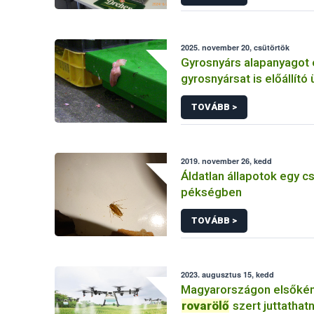
2025. november 20, csütörtök
Gyrosnyárs alapanyagot 
gyrosnyársat is előállít
ellenőrzött a Nébih – e
TOVÁBB >
működését azonnal felf
2019. november 26, kedd
Áldatlan állapotok egy c
pékségben
TOVÁBB >
2023. augusztus 15, kedd
Magyarországon elsőkén
rovarölő
szert juttathatn