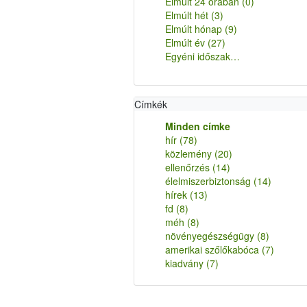
Elmúlt 24 órában
(0)
Elmúlt hét
(3)
Elmúlt hónap
(9)
Elmúlt év
(27)
Egyéni időszak…
Címkék
Minden címke
hír
(78)
közlemény
(20)
ellenőrzés
(14)
élelmiszerbiztonság
(14)
hírek
(13)
fd
(8)
méh
(8)
növényegészségügy
(8)
amerikai szőlőkabóca
(7)
kiadvány
(7)