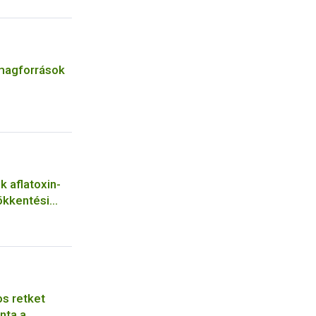
magforrások
 aflatoxin-
ökkentési
os retket
nta a