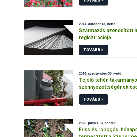
TOVÁBB >
2014. október 13, hétfő
Származás azonosított 
regisztrációja
TOVÁBB >
2014. szeptember 30, kedd
Tejelő tehén takarmányok
szennyezettségének cs
lehetőségei
TOVÁBB >
2025. június 13, péntek
Friss és ropogós: hónap
termesztett a Szuperme