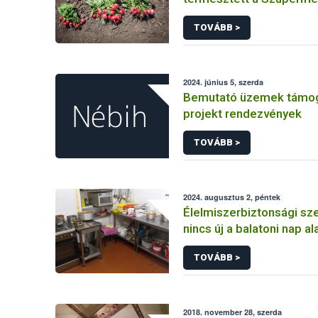
szarvasi Növényfajta-kísé
TOVÁBB >
Állomáson
2024. június 5, szerda
Bemutató üzemek támo
projekt rendezvények
TOVÁBB >
2024. augusztus 2, péntek
Élelmiszerbiztonsági s
nincs új a balatoni nap al
TOVÁBB >
2018. november 28, szerda