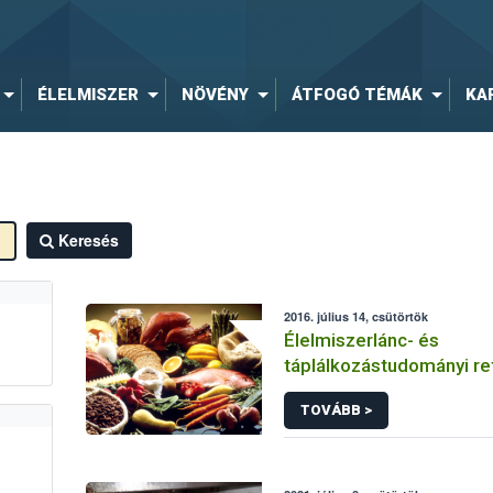
ÉLELMISZER
NÖVÉNY
ÁTFOGÓ TÉMÁK
KA
Keresés
2016. július 14, csütörtök
Élelmiszerlánc- és
táplálkozástudományi ref
TOVÁBB >