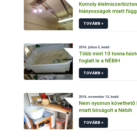
Komoly élelmiszerbizton
hiányosságok miatt függ
a Nébih egy fővárosi cu
TOVÁBB >
működését
2016. július 5, kedd
Több mint 10 tonna hús
foglalt le a NÉBIH
TOVÁBB >
2018. november 13, kedd
Nem nyomon követhető 
miatt bírságolt a Nébih
TOVÁBB >