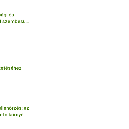
sági és
al szembesült
helyen a
tetéséhez
ellenőrzés: az
-tó környéki
eztek