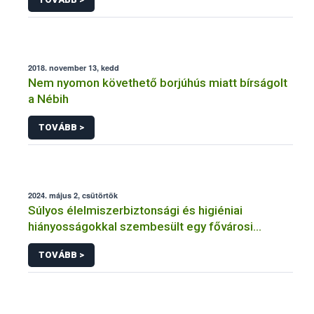
2018. november 13, kedd
Nem nyomon követhető borjúhús miatt bírságolt
a Nébih
TOVÁBB >
2024. május 2, csütörtök
Súlyos élelmiszerbiztonsági és higiéniai
hiányosságokkal szembesült egy fővárosi
vendéglátóhelyen a Nébih
TOVÁBB >