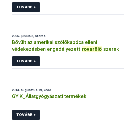
TOVÁBB >
2026. június 3, szerda
Bővült az amerikai szőlőkabóca elleni
védekezésben engedélyezett
rovarölő
szerek
TOVÁBB >
2014. augusztus 19, kedd
GYIK_Állatgyógyászati termékek
TOVÁBB >