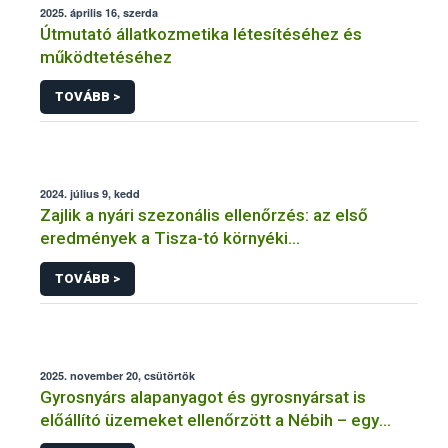
2025. április 16, szerda
Útmutató állatkozmetika létesítéséhez és
működtetéséhez
TOVÁBB >
2024. július 9, kedd
Zajlik a nyári szezonális ellenőrzés: az első
eredmények a Tisza-tó környéki
vendéglátóhelyekről érkeztek
TOVÁBB >
2025. november 20, csütörtök
Gyrosnyárs alapanyagot és gyrosnyársat is
előállító üzemeket ellenőrzött a Nébih – egy
üzem működését azonnal felfüggesztették