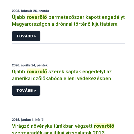
2025. február 26, szerda
Újabb
rovarölő
permetezőszer kapott engedélyt
Magyarországon a drónnal történő kijuttatásra
TOVÁBB >
2026. április 24, péntek
Újabb
rovarölő
szerek kaptak engedélyt az
amerikai szőlőkabóca elleni védekezésben
TOVÁBB >
2015. június 1, hétfő
Virágzó növénykultúrákban végzett
rovarölő
szermaradék-analitikai vizsgálatok 2013