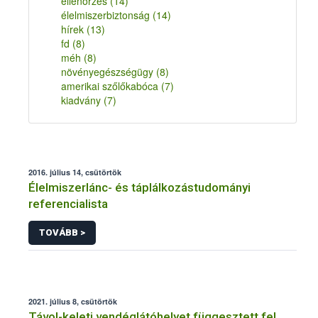
ellenőrzés
(14)
élelmiszerbiztonság
(14)
hírek
(13)
fd
(8)
méh
(8)
növényegészségügy
(8)
amerikai szőlőkabóca
(7)
kiadvány
(7)
2016. július 14, csütörtök
Élelmiszerlánc- és táplálkozástudományi
referencialista
TOVÁBB >
2021. július 8, csütörtök
Távol-keleti vendéglátóhelyet függesztett fel