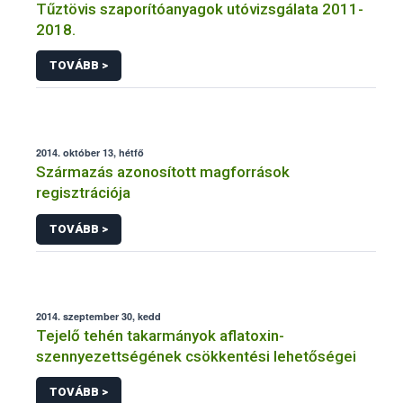
Tűztövis szaporítóanyagok utóvizsgálata 2011-
2018.
TOVÁBB >
2014. október 13, hétfő
Származás azonosított magforrások
regisztrációja
TOVÁBB >
2014. szeptember 30, kedd
Tejelő tehén takarmányok aflatoxin-
szennyezettségének csökkentési lehetőségei
TOVÁBB >