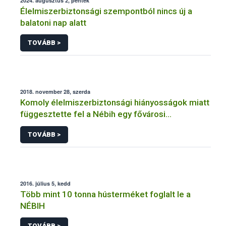
2024. augusztus 2, péntek
Élelmiszerbiztonsági szempontból nincs új a
balatoni nap alatt
TOVÁBB >
2018. november 28, szerda
Komoly élelmiszerbiztonsági hiányosságok miatt
függesztette fel a Nébih egy fővárosi
cukrászüzem működését
TOVÁBB >
2016. július 5, kedd
Több mint 10 tonna hústerméket foglalt le a
NÉBIH
TOVÁBB >