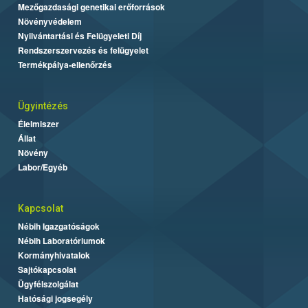
Mezőgazdasági genetikai erőforrások
Növényvédelem
Nyilvántartási és Felügyeleti Díj
Rendszerszervezés és felügyelet
Termékpálya-ellenőrzés
Ügyintézés
Élelmiszer
Állat
Növény
Labor/Egyéb
Kapcsolat
Nébih Igazgatóságok
Nébih Laboratóriumok
Kormányhivatalok
Sajtókapcsolat
Ügyfélszolgálat
Hatósági jogsegély