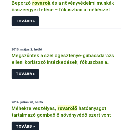
Beporzó
rovarok
és a növényvédelmi munkák
összeegyeztetése – fókuszban a méhészet
TOVÁBB >
2016. május 2, hétfő
Megszűntek a szelídgesztenye-gubacsdarázs
elleni korlátozó intézkedések, fókuszban a
biológiai védekezés
TOVÁBB >
2014. július 28, hétfő
Méhekre veszélyes,
rovarölő
hatóanyagot
tartalmazó gombaölő növényvédő szert vont
TOVÁBB >