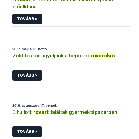
előállítása-
TOVÁBB >
2017. május 15, hétfő
Zöldítéskor ügyeljünk a beporzó
rovarokra
!
TOVÁBB >
2018. augusztus 17, péntek
Elhullott
rovart
találtak gyermektápszerben
TOVÁBB >