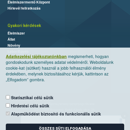
Élelmiszermentő Központ
Hírlevél feliratkozás
Gyakori kérdések
Élelmiszer
Állat
Növény
Labor/Egyéb
Adatkezelési tájékoztatónkban
megismerheti, hogyan
gondoskodunk személyes adatai védelméről. Weboldalunk
cookie-kat (sütiket) használ a jobb felhasználói élmény
érdekében, melynek biztosításához kérjük, kattintson az
„Elfogadom” gombra.
Statisztikai célú sütik
Nemzeti Élelmiszerlánc-biztonsági Hivatal
Hirdetési célú sütik
Cím: 1024 Budapest, Keleti Károly utca. 24.
Alapműködést biztosító és funkcionális sütik
×
Levelezési cím: 1525 Budapest. Pf. 30.
ÖSSZES SÜTI ELFOGADÁSA