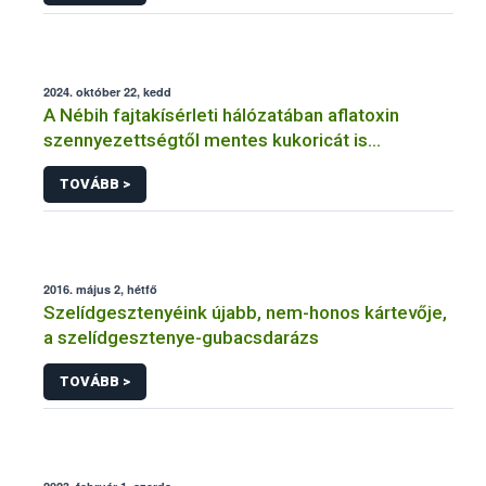
2024. október 22, kedd
A Nébih fajtakísérleti hálózatában aflatoxin
szennyezettségtől mentes kukoricát is
termesztettek
TOVÁBB >
2016. május 2, hétfő
Szelídgesztenyéink újabb, nem-honos kártevője,
a szelídgesztenye-gubacsdarázs
TOVÁBB >