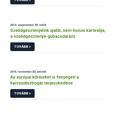
2014. szeptember 29, hétfő
Szelídgesztenyéink újabb, nem-honos kártevője,
a szelídgesztenye-gubacsdarázs
TOVÁBB >
2018. november 30, péntek
Az európai kőriseket is fenyegeti a
karcsúdíszbogár terjeszkedése
TOVÁBB >