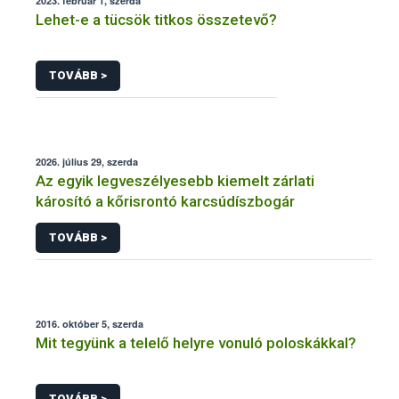
2023. február 1, szerda
Lehet-e a tücsök titkos összetevő?
TOVÁBB >
2026. július 29, szerda
Az egyik legveszélyesebb kiemelt zárlati
károsító a kőrisrontó karcsúdíszbogár
TOVÁBB >
2016. október 5, szerda
Mit tegyünk a telelő helyre vonuló poloskákkal?
TOVÁBB >