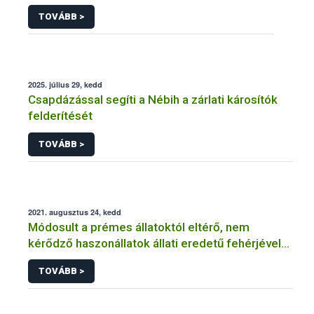
TOVÁBB >
2025. július 29, kedd
Csapdázással segíti a Nébih a zárlati károsítók
felderítését
TOVÁBB >
2021. augusztus 24, kedd
Módosult a prémes állatoktól eltérő, nem
kérődző haszonállatok állati eredetű fehérjével
való takarmányozásának tilalma
TOVÁBB >