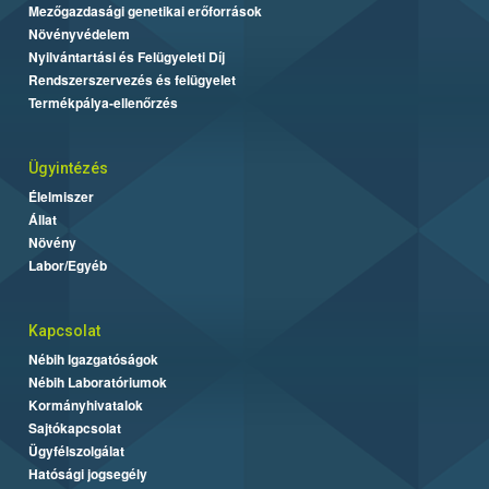
Mezőgazdasági genetikai erőforrások
Növényvédelem
Nyilvántartási és Felügyeleti Díj
Rendszerszervezés és felügyelet
Termékpálya-ellenőrzés
Ügyintézés
Élelmiszer
Állat
Növény
Labor/Egyéb
Kapcsolat
Nébih Igazgatóságok
Nébih Laboratóriumok
Kormányhivatalok
Sajtókapcsolat
Ügyfélszolgálat
Hatósági jogsegély