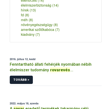
ellenőrzés
(14)
élelmiszerbiztonság
(14)
hírek
(13)
fd
(8)
méh
(8)
növényegészségügy
(8)
amerikai szőlőkabóca
(7)
kiadvány
(7)
2016. július 12, kedd
Fenntartható állati fehérjék nyomában nébih
élelmiszer tudomány
rovarevés
rovarfogyasztás
...
rovar
TOVÁBB >
2022. május 18, szerda
A
rovar
eredetű termékek takarmány célú