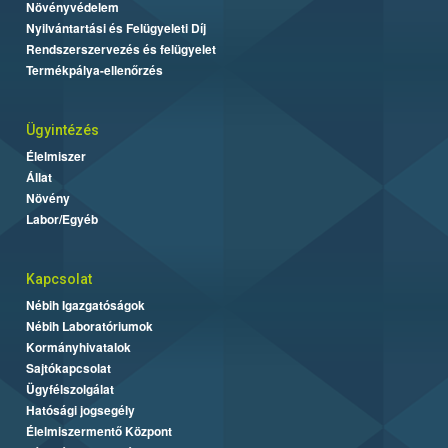
Növényvédelem
Nyilvántartási és Felügyeleti Díj
Rendszerszervezés és felügyelet
Termékpálya-ellenőrzés
Ügyintézés
Élelmiszer
Állat
Növény
Labor/Egyéb
Kapcsolat
Nébih Igazgatóságok
Nébih Laboratóriumok
Kormányhivatalok
Sajtókapcsolat
Ügyfélszolgálat
Hatósági jogsegély
Élelmiszermentő Központ