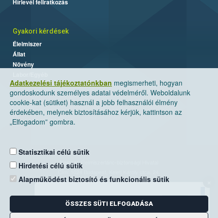
Hírlevél feliratkozás
Gyakori kérdések
Élelmiszer
Állat
Növény
Labor/Egyéb
Adatkezelési tájékoztatónkban
megismerheti, hogyan
gondoskodunk személyes adatai védelméről. Weboldalunk
cookie-kat (sütiket) használ a jobb felhasználói élmény
érdekében, melynek biztosításához kérjük, kattintson az
„Elfogadom” gombra.
Statisztikai célú sütik
Nemzeti Élelmiszerlánc-biztonsági Hivatal
Hirdetési célú sütik
Cím: 1024 Budapest, Keleti Károly utca. 24.
Alapműködést biztosító és funkcionális sütik
×
Levelezési cím: 1525 Budapest. Pf. 30.
ÖSSZES SÜTI ELFOGADÁSA
E-mail:
ugyfelszolgalat@nebih.gov.hu
Zöld szám: 06-80/263-244