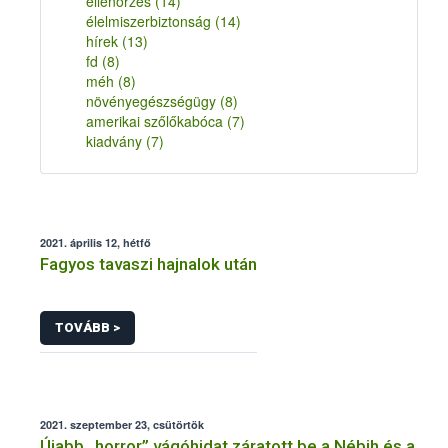
ellenőrzés
(14)
élelmiszerbiztonság
(14)
hírek
(13)
fd
(8)
méh
(8)
növényegészségügy
(8)
amerikai szőlőkabóca
(7)
kiadvány
(7)
2021. április 12, hétfő
Fagyos tavaszi hajnalok után
TOVÁBB >
2021. szeptember 23, csütörtök
Újabb „horror” vágóhidat záratott be a Nébih és a