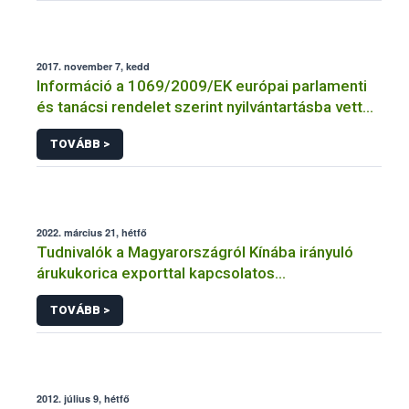
2017. november 7, kedd
Információ a 1069/2009/EK európai parlamenti
és tanácsi rendelet szerint nyilvántartásba vett
vagy engedélyezett üzemek jegyzékéhez
TOVÁBB >
2022. március 21, hétfő
Tudnivalók a Magyarországról Kínába irányuló
árukukorica exporttal kapcsolatos
kötelezettségekről
TOVÁBB >
2012. július 9, hétfő