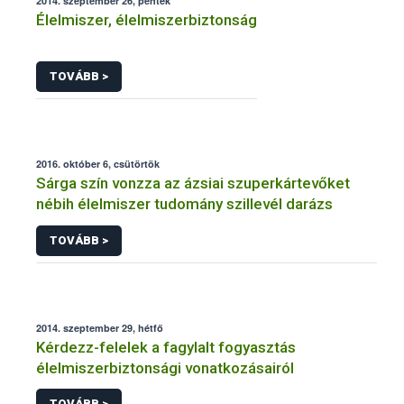
2014. szeptember 26, péntek
Élelmiszer, élelmiszerbiztonság
TOVÁBB >
2016. október 6, csütörtök
Sárga szín vonzza az ázsiai szuperkártevőket
nébih élelmiszer tudomány szillevél darázs
TOVÁBB >
2014. szeptember 29, hétfő
Kérdezz-felelek a fagylalt fogyasztás
élelmiszerbiztonsági vonatkozásairól
TOVÁBB >