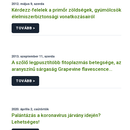
2012. május 9, szerda
Kérdezz-felelek a primőr zöldségek, gyümölcsök
élelmiszerbiztonsági vonatkozásairól
TOVÁBB >
2013. szeptember 11, szerda
A szőlő legpusztítóbb fitoplazmás betegsége, az
aranyszínű sárgaság Grapevine flavescence
dorée (FD)
TOVÁBB >
2020. április 2, csütörtök
Palántázás a koronavírus járvány idején?
Lehetséges!